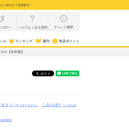
品から新刊まで多数配信！
チェック履歴
ての方へ
ヘルプ/よくある質問
ンル
ランキング
新刊
来店ポイント
メガネ【合本版】
ーまさら
こみちぽた
（すーぱーまさら）
（こみちぽ
comics