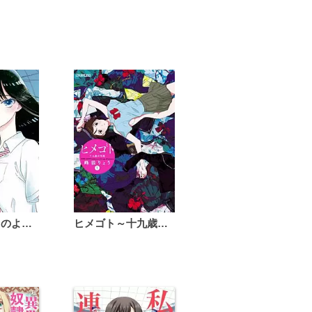
恋は雨上がりのように
ヒメゴト～十九歳の制服～