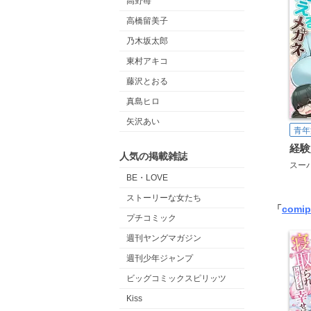
高野苺
高橋留美子
乃木坂太郎
東村アキコ
藤沢とおる
真島ヒロ
矢沢あい
青年
人気の掲載雑誌
スー
BE・LOVE
ストーリーな女たち
「
comip
プチコミック
週刊ヤングマガジン
週刊少年ジャンプ
ビッグコミックスピリッツ
Kiss