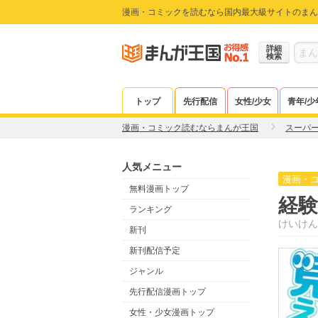
漫画・コミックを読むなら国内最大級サイトのまん
詳細
検索
トップ
先行配信
女性/少女
青年/少
漫画・コミック読むならまんが王国
スーパ
人気メニュー
漫画・
無料漫画トップ
経
ランキング
けいけん
新刊
新刊配信予定
ジャンル
先行配信漫画トップ
女性・少女漫画トップ