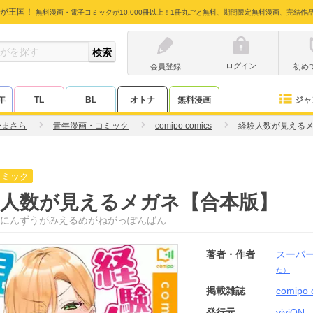
が王国！
無料漫画・電子コミックが10,000冊以上！1冊丸ごと無料、期間限定無料漫画、完結作
ログイン
会員登録
初め
ジャ
年
TL
BL
オトナ
無料漫画
ーまさら
青年漫画・コミック
comipo comics
経験人数が見える
コミック
験人数が見えるメガネ【合本版】
にんずうがみえるめがねがっぽんばん
著者・作者
スーパ
た）
掲載雑誌
comipo 
発行元
viviON