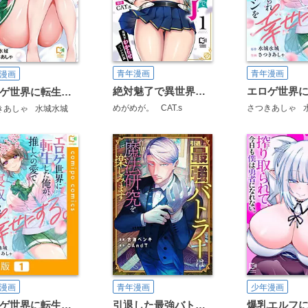
青年漫画
青年漫画
漫画
絶対魅了で異世界攻略！～高慢女わからせハーレム計画～【電子単行本】
エロゲ世界に転生した俺が、推しへの愛で寝取られヒロインを幸せにする。【電子単行本】
めがめが。
CAT.s
さつきあしゃ
きあしゃ
水城水城
漫画
青年漫画
少年漫画
エロゲ世界に転生した俺が、推しへの愛で寝取られヒロインを幸せにする。【合本版】
引退した最強バトラーは自由に魔法研究を楽しみます