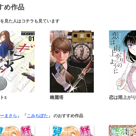
すめ作品
を見た人はコチラも見ています
ト±
幽麗塔
ーまさら
」 「
こみちぽた
」 のおすすめ作品