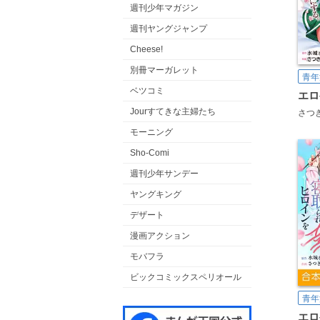
週刊少年マガジン
週刊ヤングジャンプ
Cheese!
別冊マーガレット
青年
ベツコミ
Jourすてきな主婦たち
さつ
モーニング
Sho-Comi
週刊少年サンデー
ヤングキング
デザート
漫画アクション
モバフラ
ビックコミックスペリオール
青年