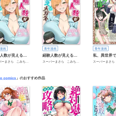
漫画
青年漫画
青年漫画
経験人数が見えるメガネ【タテヨミ】
経験人数が見えるメガネ
パーまさら
こみちぽた
スーパーまさら
こみちぽた
スーパーまさら
o comics
」のおすすめ作品