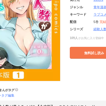
ジャンル
青年漫
キーワード
ラブコ
配信
5巻
完
シリーズ
経験人
109人
がお気に入り登録中
無料試し読み
まんがタグ
タグ編集