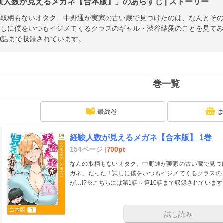
験人数が見えるメガネ【合本版】」のあらすじ | ストーリー
の取柄もないオタク、中野通が実家の古い蔵で見つけたのは、なんとそ
しに僕をいつもイジメてくるクラスのギャル・渋谷結愛のことを見てみ
0話まで収録されています。
巻一覧
最終巻
経験人数が見えるメガネ【合本版】 1巻
154ページ |
700pt
なんの取柄もないオタク、中野通が実家の古い蔵で見つ
ガネ」だった！試しに僕をいつもイジメてくるクラスの
が…!?※こちらには第1話～第10話まで収録されています
試し読み