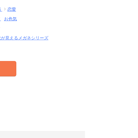
画
恋愛
メ
お色気
結
数が見えるメガネシリーズ