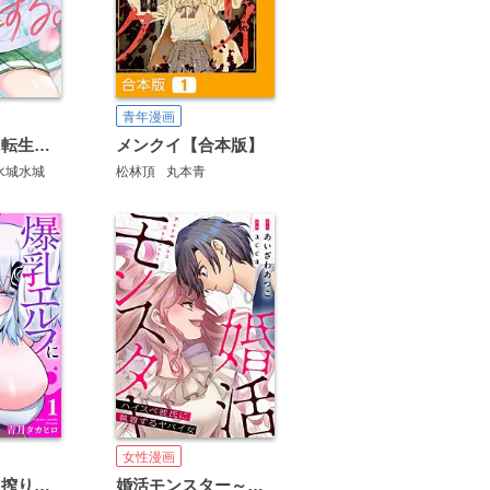
青年漫画
エロゲ世界に転生した俺が、推しへの愛で寝取られヒロインを幸せにする。
メンクイ【合本版】
水城水城
松林頂
丸本青
女性漫画
爆乳エルフに搾り取られて、今日も僕は勇者になれない。【電子単行本】
婚活モンスター～ハイスペ彼氏に執着するヤバイ女～【電子単行本】