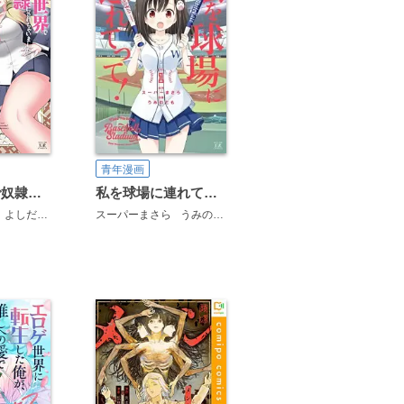
青年漫画
私を球場に連れてって！
私、異世界で奴隷にされちゃいました（泣）しかもご主人様は性格の悪いエルフの女王様！（でも超美人←ここ大事）無能すぎて罵られまくるけど同僚のオークが癒やし系だし里のエルフは可愛いし結構楽しんでる私です。
スーパーまさら
うみのとも
よしだひでゆき