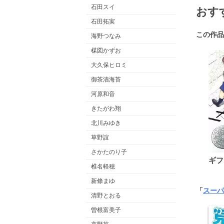
石田スイ
おす
石田拓実
この作品
海野つなみ
楳図かずお
大久保ヒロミ
御茶漬海苔
河原和音
きたがわ翔
北川みゆき
草野誼
さかたのり子
ギフ
椎名軽穂
新條まゆ
「
スーパ
清野とおる
曽根富美子