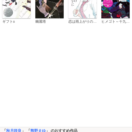
恋は雨上がりのように
ギフト±
幽麗塔
ヒメゴト～十九歳の制服～
「
秋月咲良
」 「
熊野まゆ
」 のおすすめ作品