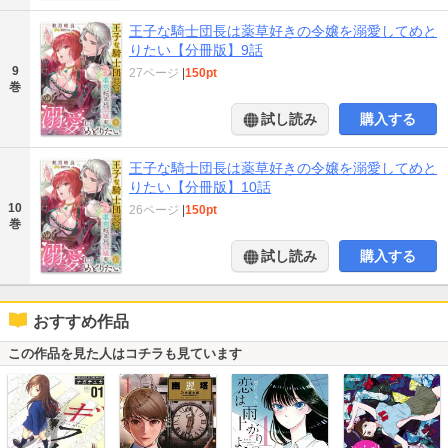
王子な騎士団長は薬草好きの令嬢を溺愛してめと
りたい【分冊版】9話
9
27ページ
|
150pt
巻
試し読み
購入する
王子な騎士団長は薬草好きの令嬢を溺愛してめと
りたい【分冊版】10話
10
26ページ
|
150pt
巻
試し読み
購入する
おすすめ作品
この作品を見た人はコチラも見ています