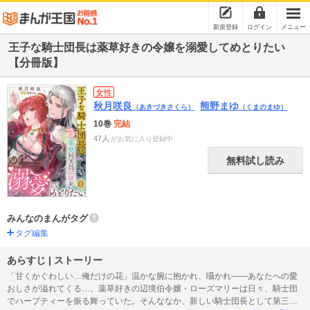
新規登録
ログイン
メニュー
王子な騎士団長は薬草好きの令嬢を溺愛してめとりたい
【分冊版】
女性
秋月咲良
熊野まゆ
（あきづきさくら）
（くまのまゆ）
10巻
完結
47人
がお気に入り登録中
無料試し読み
みんなのまんがタグ
タグ編集
あらすじ | ストーリー
「甘くかぐわしい…俺だけの花」温かな腕に抱かれ、囁かれ――あなたへの愛
おしさが溢れてくる…。薬草好きの辺境伯令嬢・ローズマリーは日々、騎士団
でハーブティーを振る舞っていた。そんななか、新しい騎士団長として第三王