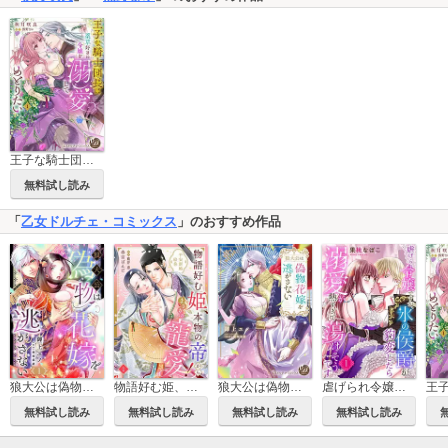
王子な騎士団長は薬草好きの令嬢を溺愛してめとりたい
無料試し読み
「
乙女ドルチェ・コミックス
」のおすすめ作品
狼大公は偽物花嫁を逃がさない【分冊版】
物語好む姫、本物の帝からまさかの寵愛！ 平安新婚絵巻【分冊版】
狼大公は偽物花嫁を逃がさない【単行本版限定描きおろし付き】
虐げられ令嬢ですが、氷の侯爵が豹変したら溺愛が熱すぎて蕩けそうです【分冊版】
無料試し読み
無料試し読み
無料試し読み
無料試し読み