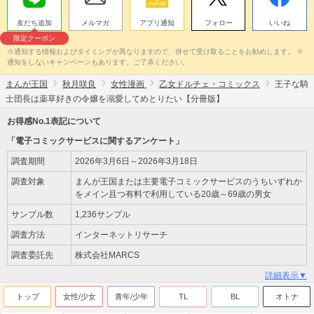
友だち追加
メルマガ
アプリ通知
フォロー
いいね
限定クーポン
※通知する情報およびタイミングが異なりますので、併せて受け取ることをお勧めします。 ※
通知をしないキャンペーンもあります。ご了承ください。
まんが王国
秋月咲良
女性漫画
乙女ドルチェ・コミックス
王子な騎
士団長は薬草好きの令嬢を溺愛してめとりたい【分冊版】
お得感No.1表記について
「電子コミックサービスに関するアンケート」
調査期間
2026年3月6日～2026年3月18日
調査対象
まんが王国または主要電子コミックサービスのうちいずれか
をメイン且つ有料で利用している20歳～69歳の男女
サンプル数
1,236サンプル
調査方法
インターネットリサーチ
調査委託先
株式会社MARCS
詳細表示▼
トップ
女性/少女
青年/少年
TL
BL
オトナ