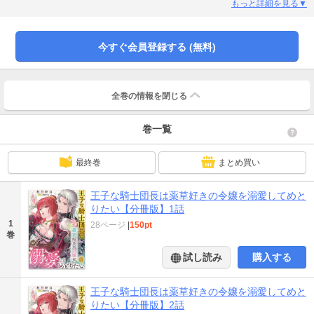
子のジェイラスが赴任。美しく圧倒的な魅力の彼に最初は騎士団に来ることを
もっと詳細を見る▼
禁止されるが、ハーブティーの良さを認められ、互いに惹かれ合い、ついにプ
ロポーズまで!! だが、ジェイラスが次期国王に指名されて事態が急変し…!?
今すぐ会員登録する (無料)
全巻の情報を
閉じる
巻一覧
最終巻
まとめ買い
王子な騎士団長は薬草好きの令嬢を溺愛してめと
りたい【分冊版】1話
1
28ページ
|
150pt
巻
試し読み
購入する
王子な騎士団長は薬草好きの令嬢を溺愛してめと
りたい【分冊版】2話