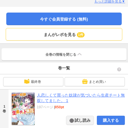
異世界でも孤独なボッチ冒険者となってしまった。そんな中、セージは不意に
もっと詳細を見る▼
手にした大金で人恋しさから奴隷“メリス”を購入する。酔った勢いに任せた行動
に一度は後悔するものの、彼女とともに生活する中で、誰かのために生きる喜
びを知る。一方、世間に見捨てられた中でセージと出逢い、心身ともに救われ
今すぐ会員登録する (無料)
たメリスには、世界を一変するほどの才能が秘められていて……！？チート彼
女の万全バックアップで異世界を無双？ 未体験の“脱・ボッチ”ファンタジー！
まんがレポを見る
1件
全巻の情報を
閉じる
巻一覧
最終巻
まとめ買い
人恋しくて買った奴隷が気づいたら生産チート無
双してました。 1
1
197ページ
|
850pt
巻
試し読み
購入する