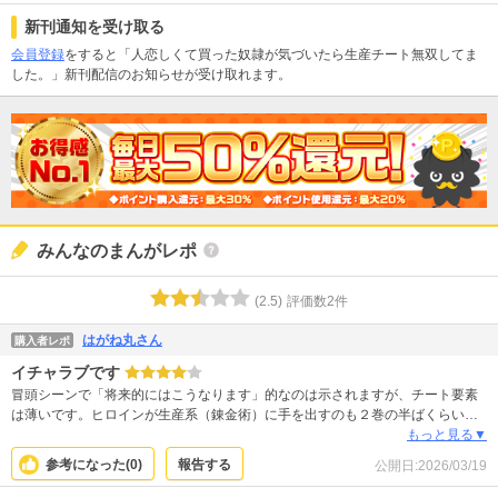
新刊通知を受け取る
会員登録
をすると「人恋しくて買った奴隷が気づいたら生産チート無双してま
した。」新刊配信のお知らせが受け取れます。
みんなのまんがレポ
(
2.5
)
評価数
2
件
はがね丸さん
購入者レポ
イチャラブです
冒頭シーンで「将来的にはこうなります」的なのは示されますが、チート要素
は薄いです。ヒロインが生産系（錬金術）に手を出すのも２巻の半ばくらいか
らですし…… なので主題は、不器用な二人がお互いの（そして自分の）気持
もっと見る▼
ちを確かめ合う、そんな話です。
参考になった(
0
)
報告する
公開日:
2026/03/19