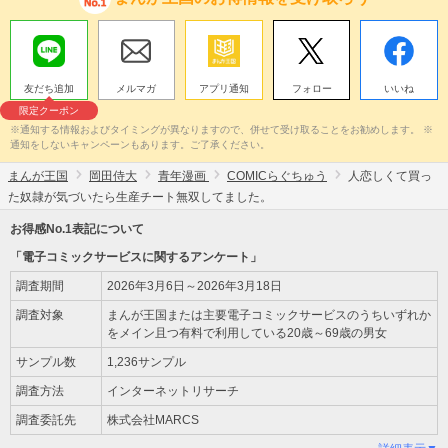
友だち追加
メルマガ
アプリ通知
フォロー
いいね
限定クーポン
※通知する情報およびタイミングが異なりますので、併せて受け取ることをお勧めします。 ※
通知をしないキャンペーンもあります。ご了承ください。
まんが王国
岡田侍大
青年漫画
COMICらぐちゅう
人恋しくて買っ
た奴隷が気づいたら生産チート無双してました。
お得感No.1表記について
「電子コミックサービスに関するアンケート」
調査期間
2026年3月6日～2026年3月18日
調査対象
まんが王国または主要電子コミックサービスのうちいずれか
をメイン且つ有料で利用している20歳～69歳の男女
サンプル数
1,236サンプル
調査方法
インターネットリサーチ
調査委託先
株式会社MARCS