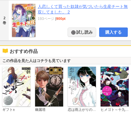
人恋しくて買った奴隷が気づいたら生産チート無
双してました。 2
2
193ページ
|
900pt
巻
試し読み
購入する
おすすめ作品
この作品を見た人はコチラも見ています
恋は雨上がりのように
ギフト±
幽麗塔
ヒメゴト～十九歳の制服～