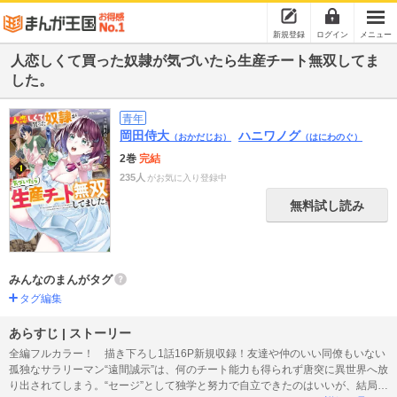
新規登録
ログイン
メニュー
人恋しくて買った奴隷が気づいたら生産チート無双してま
した。
青年
岡田侍大
ハニワノグ
（おかだじお）
（はにわのぐ）
2巻
完結
235人
がお気に入り登録中
無料試し読み
みんなのまんがタグ
タグ編集
あらすじ | ストーリー
全編フルカラー！ 描き下ろし1話16P新規収録！友達や仲のいい同僚もいない
孤独なサラリーマン“遠間誠示”は、何のチート能力も得られず唐突に異世界へ放
り出されてしまう。“セージ”として独学と努力で自立できたのはいいが、結局、