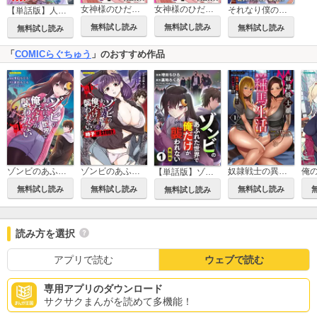
女神様のひだりて ～全てを妾に捧げるのじゃ～
女神様のひだりて ～全てを妾に捧げるのじゃ～【合本版】
それなり僕のダンジョンマイライフ（コミック）
【単話版】人恋しくて買った奴隷が気づいたら生産チート無双してました。（フルカラー）
無料試し読み
無料試し読み
無料試し読み
無料試し読み
「
COMICらぐちゅう
」のおすすめ作品
ゾンビのあふれた世界で俺だけが襲われない
ゾンビのあふれた世界で俺だけが襲われない 時子 IF STORY
奴隷戦士の異世界種馬生活 ～魔法も武術も最強だしハーレムまで！？～
【単話版】ゾンビのあふれた世界で俺だけが襲われない（フルカラー）
無料試し読み
無料試し読み
無料試し読み
無料試し読み
読み方を選択
アプリで読む
ウェブで読む
専用アプリのダウンロード
サクサクまんがを読めて多機能！