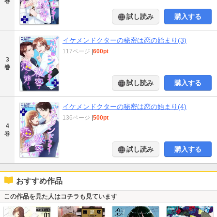
巻
試し読み
購入する
イケメンドクターの秘密は恋の始まり(3)
117ページ
|
600pt
3
巻
試し読み
購入する
イケメンドクターの秘密は恋の始まり(4)
136ページ
|
500pt
4
巻
試し読み
購入する
おすすめ作品
この作品を見た人はコチラも見ています