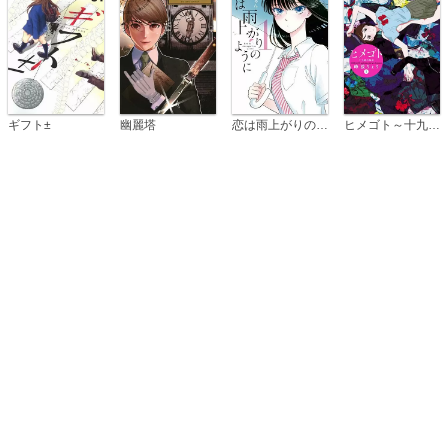
恋は雨上がりのように
ギフト±
幽麗塔
ヒメゴト～十九歳の制服～