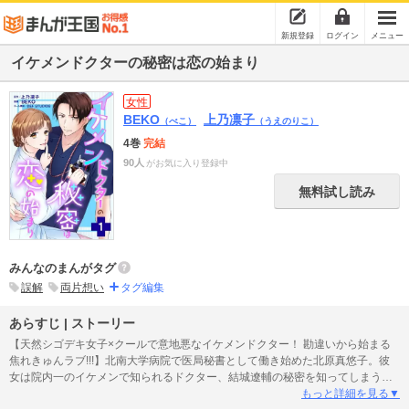
新規登録
ログイン
メニュー
イケメンドクターの秘密は恋の始まり
女性
BEKO
上乃凛子
（べこ）
（うえのりこ）
4巻
完結
90人
がお気に入り登録中
無料試し読み
みんなのまんがタグ
誤解
両片想い
タグ編集
あらすじ | ストーリー
【天然シゴデキ女子×クールで意地悪なイケメンドクター！ 勘違いから始まる
焦れきゅんラブ!!!】北南大学病院で医局秘書として働き始めた北原真悠子。彼
女は院内一のイケメンで知られるドクター、結城遼輔の秘密を知ってしまう。
それは彼がED（勃起不全）ということだ!真悠子に秘密を知られたと気づいた遼
もっと詳細を見る▼