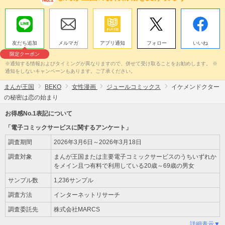
友だち追加
メルマガ
アプリ通知
フォロー
いいね
限定クーポン
※通知する情報およびタイミングが異なりますので、併せて受け取ることをお勧めします。 ※
通知をしないキャンペーンもあります。ご了承ください。
まんが王国
BEKO
女性漫画
ジュールコミックス
イケメンドクター
の秘密は恋の始まり
お得感No.1表記について
「電子コミックサービスに関するアンケート」
調査期間
2026年3月6日～2026年3月18日
調査対象
まんが王国または主要電子コミックサービスのうちいずれか
をメイン且つ有料で利用している20歳～69歳の男女
サンプル数
1,236サンプル
調査方法
インターネットリサーチ
調査委託先
株式会社MARCS
詳細表示▼