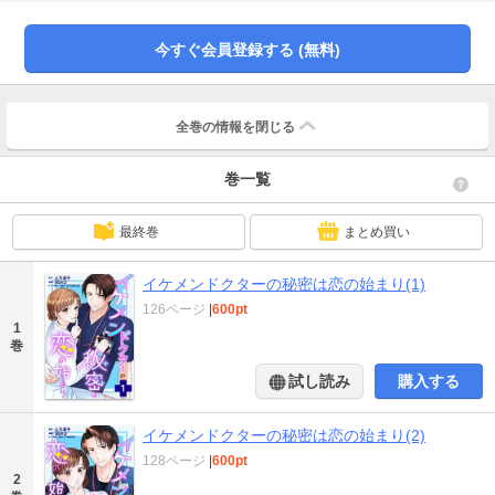
輔は、それを逆手に取って「ある要求」をしてきて……? ネーム監修はDEF
STUDIOS。※第1～4話（分冊版1～4巻）収録
今すぐ会員登録する (無料)
全巻の情報を
閉じる
巻一覧
最終巻
まとめ買い
イケメンドクターの秘密は恋の始まり(1)
126ページ
|
600pt
1
巻
試し読み
購入する
イケメンドクターの秘密は恋の始まり(2)
128ページ
|
600pt
2