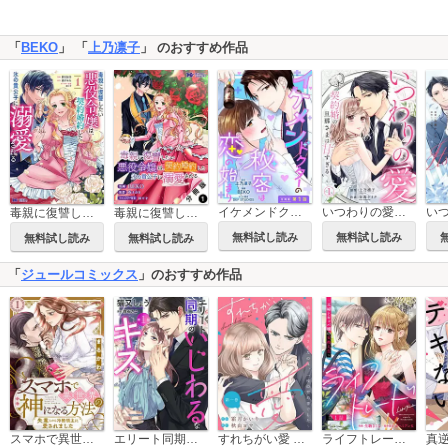
「
BEKO
」 「
上乃凛子
」 のおすすめ作品
イケメンドクターの秘密は恋の始まり 分冊版
いつわりの愛～契約婚の旦那さまは甘すぎる～
毒親に復讐したい悪役令嬢は、契約婚約した氷の貴公子に溺愛される(コミック)
毒親に復讐したい悪役令嬢は、契約婚約した氷の貴公子に溺愛される(コミック) 分冊版
無料試し読み
無料試し読み
無料試し読み
無料試し読み
「
ジュールコミックス
」のおすすめ作品
スマホで異世界の神になる方法～失業したら冷酷領主に愛されました～ 分冊版
エリート同期のいじわるなキス 分冊版
すれちがい愛 ～結納の日に渡されたのは、一枚の契約書でした～
ライフトレード～主婦とキャバ嬢の交換人生～ 分冊版