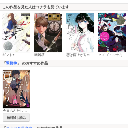
この作品を見た人はコチラも見ています
恋は雨上がりのように
ギフト±
幽麗塔
ヒメゴト～十九歳の制服～
「
翠楼檸
」 のおすすめ作品
今日もわたしのこと買う？
無料試し読み