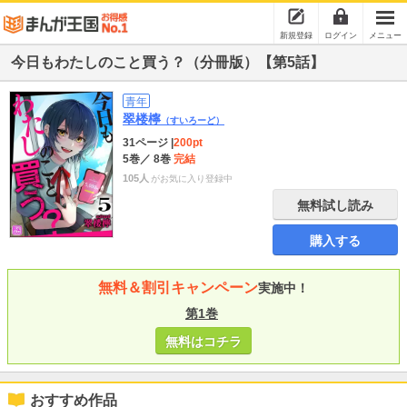
新規登録
ログイン
メニュー
今日もわたしのこと買う？（分冊版）【第5話】
青年
翠楼檸
（すいろーど）
31ページ
|
200pt
5巻
／ 8巻
完結
105人
がお気に入り登録中
無料試し読み
購入する
無料＆割引キャンペーン
実施中！
第1巻
無料はコチラ
おすすめ作品