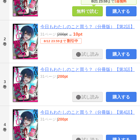
巻
8/21 23:59
まで
1冊無料
無料で読む
購入する
今日もわたしのこと買う？（分冊版）【第2話】
10pt
31ページ
|
200pt
→
2
割引中
8/12 23:59まで
巻
試し読み
購入する
今日もわたしのこと買う？（分冊版）【第3話】
31ページ
|
200pt
3
巻
試し読み
購入する
今日もわたしのこと買う？（分冊版）【第4話】
31ページ
|
200pt
4
巻
試し読み
購入する