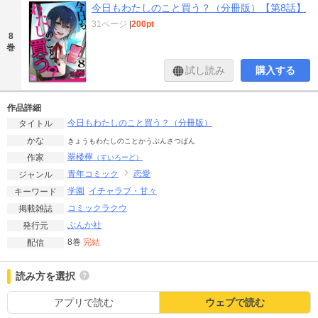
今日もわたしのこと買う？（分冊版）【第8話】
31ページ
|
200pt
8
巻
試し読み
購入する
作品詳細
今日もわたしのこと買う？（分冊版）
タイトル
かな
きょうもわたしのことかうぶんさつばん
翠楼檸
作家
（すいろーど）
青年コミック
恋愛
ジャンル
学園
イチャラブ・甘々
キーワード
コミックラクウ
掲載雑誌
ぶんか社
発行元
8巻
完結
配信
読み方を選択
アプリで読む
ウェブで読む