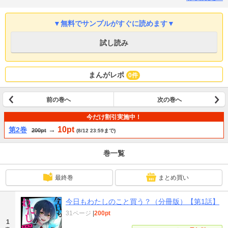
Vol.55』に収録されています。重複購入にご注意ください。
▼無料でサンプルがすぐに読めます▼
試し読み
まんがレポ
0件
前の巻へ
次の巻へ
今だけ割引実施中！
10pt
第2巻
→
200pt
(8/12 23:59まで)
巻一覧
最終巻
まとめ買い
今日もわたしのこと買う？（分冊版）【第1話】
31ページ
|
200pt
1