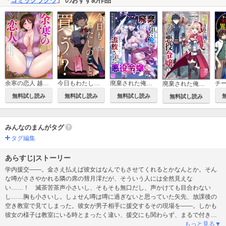
「
コミックラクウ
」 のおすすめ作品
余寒の恋人 越してきたシンママをエロい目で見てたら、向こうも俺を…（分冊版）
今日もわたしのこと買う？
廃棄された俺と追放された悪役令嬢（分冊版）
廃棄された俺と追放された悪役令嬢
無料試し読み
無料試し読み
無料試し読み
無料試し読み
みんなのまんがタグ
タグ編集
あらすじ|ストーリー
学内援交――。金さえ払えば彼女はなんでもさせてくれるとかなんとか。そん
な噂がささやかれる隣の席の彗月澪だが、そういう人には全然見えな
い……！ 滅茶苦茶声小さいし、そもそも無口だし、声かけても目合わない
し……胸も小さいし。しょせん噂は噂に過ぎないと思っていた矢先、放課後の
空き教室で見てしまった。彼女が男子相手に援交するその現場を――。しかも
彼女の様子は教室にいる時とまったく違い、援交にも関わらず、まるで付き合
いたての恋人のような甘い表情で…… ※この作品は『コミックラクウ
もっと見る▼