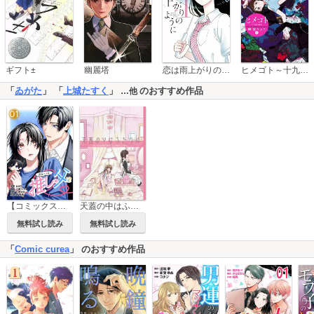
恋は雨上がりのように
ギフト±
幽麗塔
ヒメゴト～十九歳の制服～
「
ゐがた
」 「
上城たすく
」
のおすすめ作品
…他
【コミックス版】運命の人は推しの父！？
天蓋の中はふたりの
無料試し読み
無料試し読み
「
Comic curea
」 のおすすめ作品