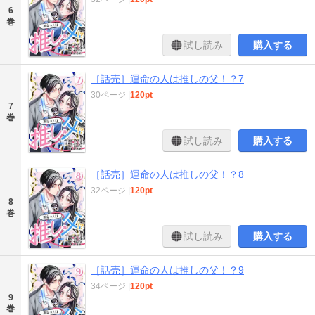
6
巻
試し読み
購入する
［話売］運命の人は推しの父！？7
30ページ
|
120pt
7
巻
試し読み
購入する
［話売］運命の人は推しの父！？8
32ページ
|
120pt
8
巻
試し読み
購入する
［話売］運命の人は推しの父！？9
34ページ
|
120pt
9
巻