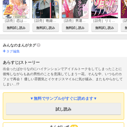
［話売］恋は包むように寄せよ
［話売］晩鐘の鳴る頃に～恋はごはんの後で～
［話売］男運のない私がマッチングアプリしてみたら～キラびやかな闇に堕ちました～
［話売］リミットシンデレラ～はじめての恋は〆切のあとで～
無料試し読み
無料試し読み
無料試し読み
無料試し読み
みんなのまんがタグ
タグ編集
あらすじ|ストーリー
出会ったばかりなのにハイテンションでアイドルトークをしてしまったことに
後悔しながらもあの男性のことを意識してしまう一花。そんな中、いつものカ
フェで再会！ 優しい雰囲気とイケオジスマイルに気が緩み、またもやらかして
しまい…!?
▼無料でサンプルがすぐに読めます▼
試し読み
まんがレポ