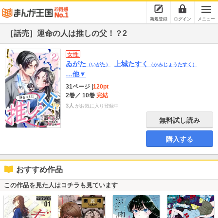
新規登録
ログイン
メニュー
［話売］運命の人は推しの父！？2
女性
ゐがた
上城たすく
（いがた）
（かみじょうたすく）
…他▼
31ページ
|
120pt
2巻
／ 10巻
完結
3人
がお気に入り登録中
無料試し読み
購入する
おすすめ作品
この作品を見た人はコチラも見ています