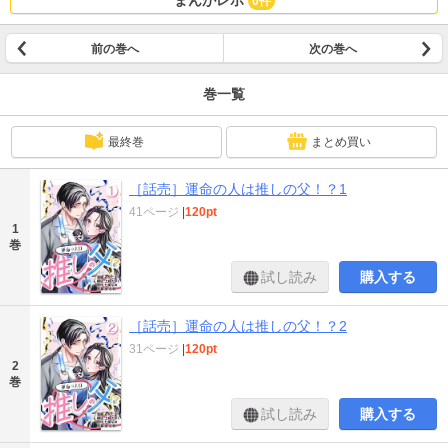
0件
前の巻へ
次の巻へ
巻一覧
最終巻
まとめ買い
［話売］運命の人は推しの父！？1
41ページ
|
120pt
1
巻
試し読み
購入する
［話売］運命の人は推しの父！？2
31ページ
|
120pt
2
巻
試し読み
購入する