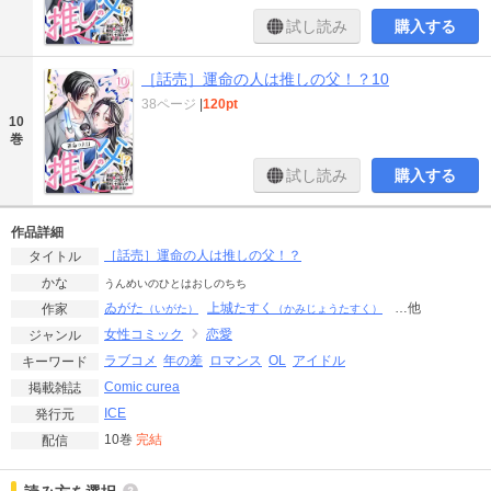
試し読み
購入する
［話売］運命の人は推しの父！？10
38ページ
|
120pt
10
巻
試し読み
購入する
作品詳細
［話売］運命の人は推しの父！？
タイトル
かな
うんめいのひとはおしのちち
ゐがた
上城たすく
…他
作家
（いがた）
（かみじょうたすく）
女性コミック
恋愛
ジャンル
ラブコメ
年の差
ロマンス
OL
アイドル
キーワード
Comic curea
掲載雑誌
ICE
発行元
10巻
完結
配信