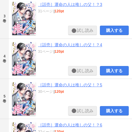
［話売］運命の人は推しの父！？3
31ページ
|
120pt
3
巻
試し読み
購入する
［話売］運命の人は推しの父！？4
31ページ
|
120pt
4
巻
試し読み
購入する
［話売］運命の人は推しの父！？5
30ページ
|
120pt
5
巻
試し読み
購入する
［話売］運命の人は推しの父！？6
32ページ
|
120pt