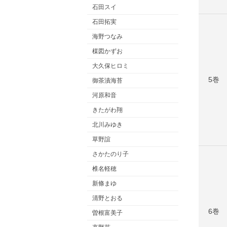
石田スイ
石田拓実
海野つなみ
楳図かずお
大久保ヒロミ
5巻
御茶漬海苔
河原和音
きたがわ翔
北川みゆき
草野誼
さかたのり子
椎名軽穂
新條まゆ
清野とおる
6巻
曽根富美子