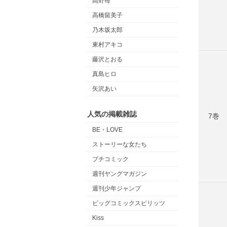
高野苺
高橋留美子
乃木坂太郎
東村アキコ
藤沢とおる
真島ヒロ
矢沢あい
人気の掲載雑誌
7巻
BE・LOVE
ストーリーな女たち
プチコミック
週刊ヤングマガジン
週刊少年ジャンプ
ビッグコミックスピリッツ
Kiss