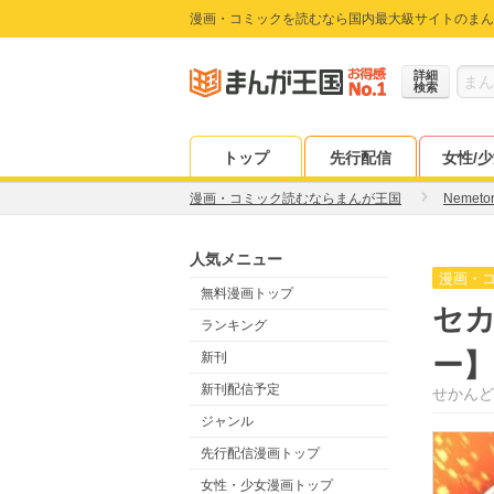
漫画・コミックを読むなら国内最大級サイトのまん
詳細
検索
トップ
先行配信
女性/
漫画・コミック読むならまんが王国
Nemeto
人気メニュー
漫画・
無料漫画トップ
セ
ランキング
ー
新刊
新刊配信予定
せかんど
ジャンル
先行配信漫画トップ
女性・少女漫画トップ