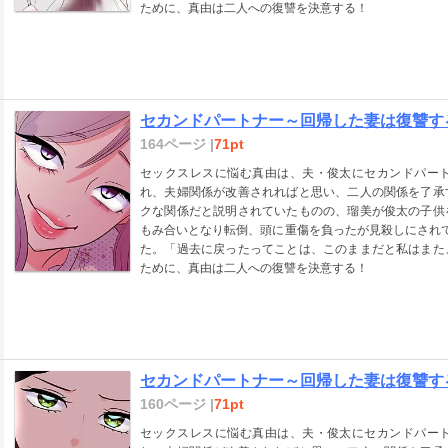
ために、真由は二人への復讐を決意する！
セカンドパートナー～回帰した妻は復讐する
164ページ |
71pt
セックスレスに悩む真由は、夫・俊太にセカンドパー
れ、夫婦関係が改善されればと思い、二人の関係を了承
クな関係だと説明されていたものの、瑠美が俊太の子供
もみ合いとなり転倒、頭に重傷を負ったが見殺しにされ
た。「過去に戻ったってことは、このままだと私はまた
ために、真由は二人への復讐を決意する！
セカンドパートナー～回帰した妻は復讐する
160ページ |
71pt
セックスレスに悩む真由は、夫・俊太にセカンドパー