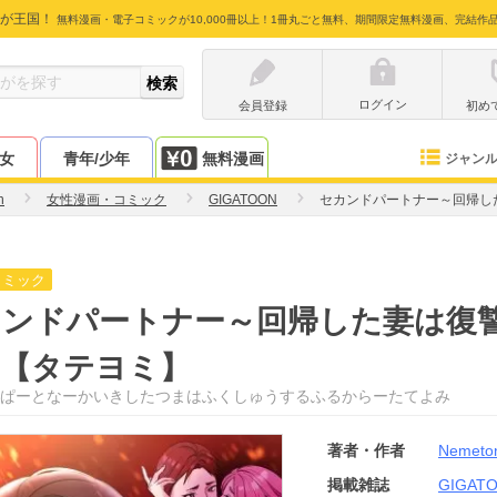
が王国！
無料漫画・電子コミックが10,000冊以上！1冊丸ごと無料、期間限定無料漫画、完結作
ログイン
会員登録
初め
少女
青年/少年
無料漫画
ジャン
n
女性漫画・コミック
GIGATOON
セカンドパートナー～回帰し
コミック
カンドパートナー～回帰した妻は復
】【タテヨミ】
ぱーとなーかいきしたつまはふくしゅうするふるからーたてよみ
著者・作者
Nemeto
掲載雑誌
GIGAT