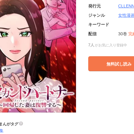
発行元
CLLEN
ジャンル
女性漫
キーワード
配信
30巻
完
7人
がお気に入り登録中
無料試し読み
まんがタグ
集