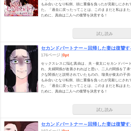
もみ合いとなり転倒、頭に重傷を負ったが見殺しにされ
た。「過去に戻ったってことは、このままだと私はまた
ために、真由は二人への復讐を決意する！
試し読み
セカンドパートナー～回帰した妻は復讐する
176ページ |
0pt
セックスレスに悩む真由は、夫・俊太にセカンドパー
れ、夫婦関係が改善されればと思い、二人の関係を了承
クな関係だと説明されていたものの、瑠美が俊太の子供
もみ合いとなり転倒、頭に重傷を負ったが見殺しにされ
た。「過去に戻ったってことは、このままだと私はまた
ために、真由は二人への復讐を決意する！
試し読み
セカンドパートナー～回帰した妻は復讐する
107ページ |
0pt