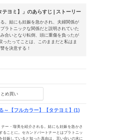
ヨミ】」のあらすじ | ストーリー
れる。姑にも妊娠を急かされ、夫婦関係が
はプラトニックな関係だと説明されていた
もみ合いとなり転倒、頭に重傷を負ったが
戻ったってことは、このままだと私はま
復讐を決意する！
まとめ買い
～【フルカラー】【タテヨミ】(1)
トナー・瑠美を紹介される。姑にも妊娠を急かさ
することに。セカンドパートナーとはプラトニッ
を妊娠していると知った真由は、言い合いの末に