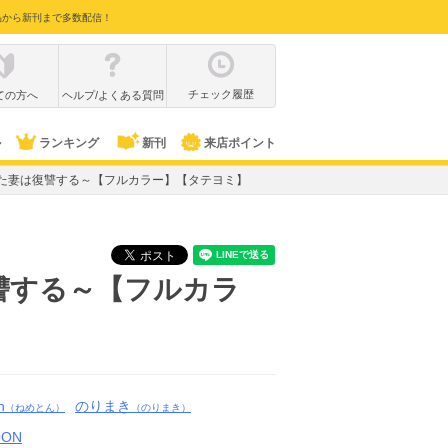
品から新刊まで多数配信！
チェック履歴
ての方へ
ヘルプ/よくある質問
ル
ランキング
新刊
来店ポイント
た妻は復讐する～【フルカラー】【タテヨミ】
讐する～【フルカラ
n
のりまき
（ねめとん）
（のりまき）
OON