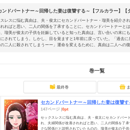
カンドパートナー～回帰した妻は復讐する～【フルカラー】【タテ
クスレスに悩む真由は、夫・俊太にセカンドパートナー・瑠美を紹介さ
されればと思い、二人の関係を了承することに。セカンドパートナーと
の、瑠美が俊太の子供を妊娠していると知った真由は、言い合いの末に
しにされてしまう。しかし、目を覚ますと1年前に戻っていた。「過去に
あの二人に殺されてしまうーー」運命を変えるために、真由は二人への
巻一覧
最終巻
セカンドパートナー～回帰した妻は復讐する
147ページ |
0pt
セックスレスに悩む真由は、夫・俊太にセカンドパー
れ、夫婦関係が改善されればと思い、二人の関係を了承
クな関係だと説明されていたものの、瑠美が俊太の子供