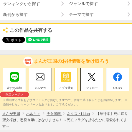
ランキングから探す
ジャンルで探す
新刊から探す
テーマで探す
この作品を共有する
まんが王国のお得情報を受け取ろう
友だち追加
メルマガ
アプリ通知
フォロー
いいね
限定クーポン
※通知する情報およびタイミングが異なりますので、併せて受け取ることをお勧めします。 ※
通知をしないキャンペーンもあります。ご了承ください。
まんが王国
ハルキィ
少女漫画
ネクストf Lian
【単行本】死に戻り
聖女様は、悪役令嬢にはなりません！ ～死亡フラグを折るたびに溺愛されてま
す～