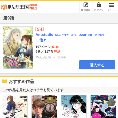
新規登録
ログイン
メニュー
第9話
女性
Antstudio
zzaribo
（あんとすたじお）
（ざりぼ）
…他▼
107ページ
|
61pt
9巻
／ 117巻
完結
25人
がお気に入り登録中
購入する
おすすめ作品
この作品を見た人はコチラも見ています