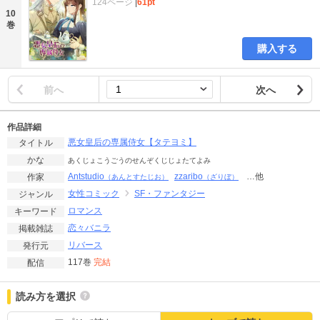
124ページ
|
61pt
10
巻
購入する
前へ
次へ
作品詳細
悪女皇后の専属侍女【タテヨミ】
タイトル
かな
あくじょこうごうのせんぞくじじょたてよみ
Antstudio
zzaribo
…他
作家
（あんとすたじお）
（ざりぼ）
女性コミック
SF・ファンタジー
ジャンル
ロマンス
キーワード
恋々バニラ
掲載雑誌
リバース
発行元
117巻
完結
配信
読み方を選択