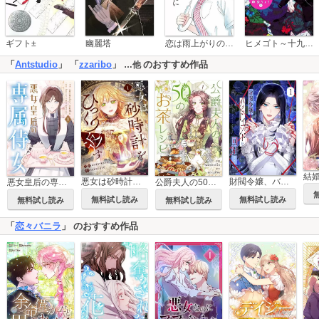
恋は雨上がりのように
ギフト±
幽麗塔
ヒメゴト～十九歳の制服～
「
Antstudio
」 「
zzaribo
」
のおすすめ作品
…他
悪女は砂時計をひっくり返す
財閥令嬢、バッドエンドを回避する
公爵夫人の50のお茶レシピ
悪女皇后の専属侍女
無料試し読み
無料試し読み
無料試し読み
無料試し読み
「
恋々バニラ
」 のおすすめ作品