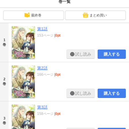
巻一覧
最終巻
まとめ買い
第1話
153ページ
|
0pt
1
巻
試し読み
購入する
第2話
166ページ
|
0pt
2
巻
試し読み
購入する
第3話
158ページ
|
0pt
3
巻