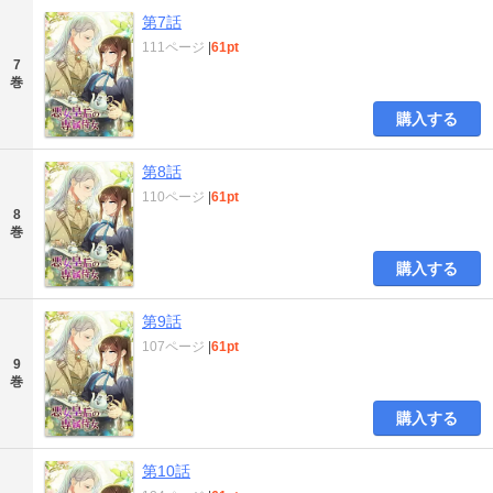
第7話
111ページ
|
61pt
7
巻
購入する
第8話
110ページ
|
61pt
8
巻
購入する
第9話
107ページ
|
61pt
9
巻
購入する
第10話