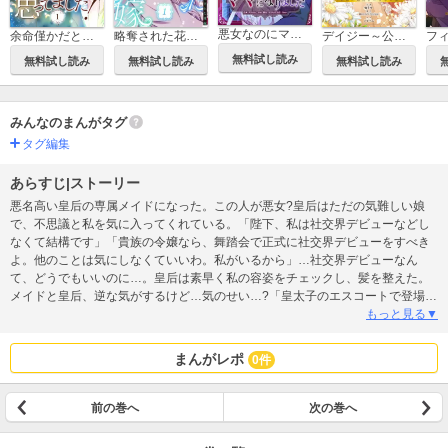
悪女なのにママになりました【電子単行本版】
余命僅かだと思ってました！【特装版】
略奪された花嫁【特装版】
デイジー～公爵の婚約者になる方法～【分冊版】
無料試し読み
無料試し読み
無料試し読み
無料試し読み
みんなのまんがタグ
タグ編集
あらすじ|ストーリー
悪名高い皇后の専属メイドになった。この人が悪女?皇后はただの気難しい娘
で、不思議と私を気に入ってくれている。「陛下、私は社交界デビューなどし
なくて結構です」「貴族の令嬢なら、舞踏会で正式に社交界デビューをすべき
よ。他のことは気にしなくていいわ。私がいるから」…社交界デビューなん
て、どうでもいいのに…。皇后は素早く私の容姿をチェックし、髪を整えた。
メイドと皇后、逆な気がするけど…気のせい…?「皇太子のエスコートで登場す
れば、最高の社交界デビューになるわ。帝都のすべての貴族令嬢が夢見る瞬間
もっと見る▼
よ」私はそんな夢見てないのに!言葉を詰まらせ、視線を逸らした。「人間の仮
面を被った芸術品」と呼ばれる帝国最高の美人 美男子皇太子のもとへ…皇后に
まんがレポ
0件
おめかしをさせられ、皇太子と踊るメイドだなんて。いったいどうなってる
の…!?
前の巻へ
次の巻へ