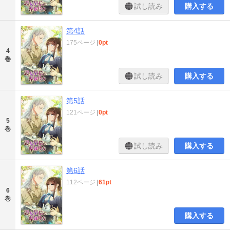
試し読み
購入する
第4話
175ページ
|
0pt
4
巻
試し読み
購入する
第5話
121ページ
|
0pt
5
巻
試し読み
購入する
第6話
112ページ
|
61pt
6
巻
購入する