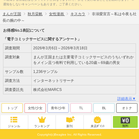
通知をしないキャンペーンもあります。ご了承ください。
まんが王国
秋月栞帆
女性漫画
キスカラ
非溺愛宣言～私は今夜も社
長の腕の中～
お得感No.1表記について
「電子コミックサービスに関するアンケート」
調査期間
2026年3月6日～2026年3月18日
調査対象
まんが王国または主要電子コミックサービスのうちいずれか
をメイン且つ有料で利用している20歳～69歳の男女
サンプル数
1,236サンプル
調査方法
インターネットリサーチ
調査委託先
株式会社MARCS
詳細表示▼
トップ
女性/少女
青年/少年
TL
BL
オトナ
無料
ジャンル
ランキング
新刊
来店ﾎﾟｲﾝﾄ
Copyright(c)Beaglee Inc. All Rights Reserved.