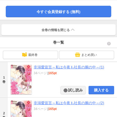
もない」と恋愛関係の発展をけん制されて…。毎晩ベッドの中で抱きしめられ
て彼の寝顔がすぐそばに。こんな状態で眠れるわけない！ 意識しちゃダメ…そ
う思えば思うほどに彼を意識せずにはいられなくて――…！？ 本作品は小説投
今すぐ会員登録する (無料)
稿サイト「エブリスタ」で掲載している「非・溺愛宣言～なのに今夜も腕の中
～」のコミカライズです。
全巻の情報を
閉じる
巻一覧
最終巻
まとめ買い
非溺愛宣言～私は今夜も社長の腕の中～(1)
34ページ
|
165pt
1
巻
試し読み
購入する
非溺愛宣言～私は今夜も社長の腕の中～(2)
34ページ
|
165pt
2