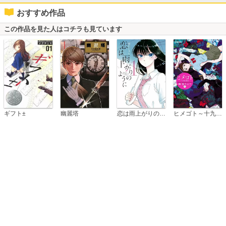
おすすめ作品
この作品を見た人はコチラも見ています
恋は雨上がりのように
ギフト±
幽麗塔
ヒメゴト～十九歳の制服～