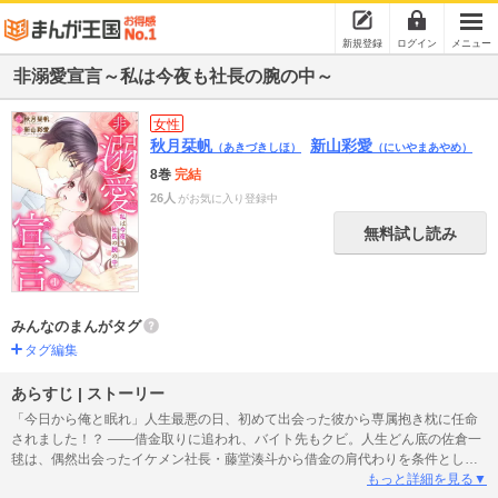
新規登録
ログイン
メニュー
非溺愛宣言～私は今夜も社長の腕の中～
女性
秋月栞帆
新山彩愛
（あきづきしほ）
（にいやまあやめ）
8巻
完結
26人
がお気に入り登録中
無料試し読み
みんなのまんがタグ
タグ編集
あらすじ | ストーリー
「今日から俺と眠れ」人生最悪の日、初めて出会った彼から専属抱き枕に任命
されました！？ ――借金取りに追われ、バイト先もクビ。人生どん底の佐倉一
毬は、偶然出会ったイケメン社長・藤堂湊斗から借金の肩代わりを条件とし
て、彼との“添い寝”を提案される！ しかし彼からは「君を愛する余地は一ミリ
もっと詳細を見る▼