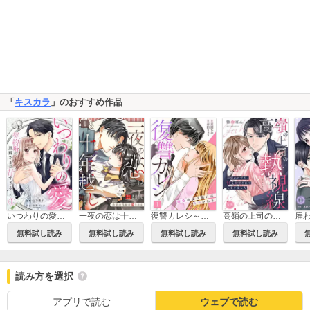
「
キスカラ
」のおすすめ作品
いつわりの愛～契約婚の旦那さまは甘すぎる～
一夜の恋は十年越しに～待宵の花嫁は愛される～
復讐カレシ～溺愛社長の顔にはウラがある～
高嶺の上司の熱視線～同情のはずが、甘く切望されてしまいました～
無料試し読み
無料試し読み
無料試し読み
無料試し読み
読み方を選択
アプリで読む
ウェブで読む