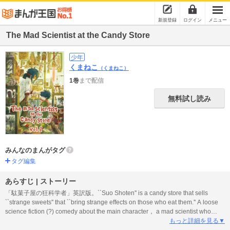
新規登録
ログイン
メニュー
The Mad Scientist at the Candy Store
少年
くまねこ
（くまねこ）
1巻
まで配信
無料試し読み
みんなのまんがタグ
タグ編集
あらすじ | ストーリー
「駄菓子屋の狂科学者」英訳版。``Suo Shoten'' is a candy store that sells
``strange sweets'' that ``bring strange effects on those who eat them.'' A loose
science fiction (?) comedy about the main character， a mad scientist who
lives there， and his family! The main character， Ryunosuke Suo， creates
もっと詳細を見る▼