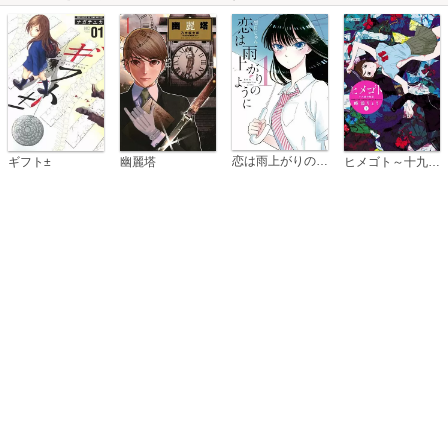
恋は雨上がりのように
ギフト±
幽麗塔
ヒメゴト～十九歳の制服～