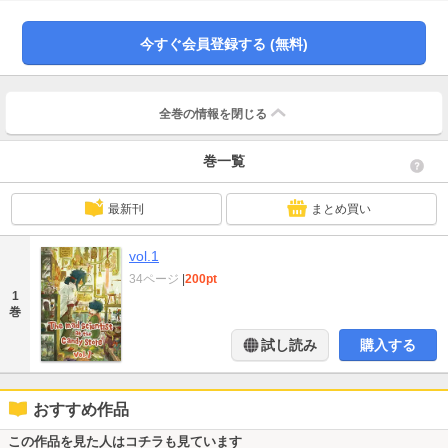
``funny candy'' that always causes a stir...! ? In a certain era， younger sister
Ryoko， her husband Takashi， eldest son Ryuichi， and their uncle， a mad
scientist， run a candy store called ``Suo Shoten'' that has stood in a certain
今すぐ会員登録する (無料)
shopping district for a long time. Ryunosuke's nephew Ryuji admires and
admires him. It depicts the daily life of such a family. Total 34 pages
全巻の情報を
閉じる
巻一覧
最新刊
まとめ買い
vol.1
34ページ
|
200pt
1
巻
試し読み
購入する
おすすめ作品
この作品を見た人はコチラも見ています