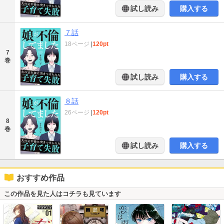
試し読み
購入する
７話
18ページ
|
120pt
7
巻
試し読み
購入する
８話
26ページ
|
120pt
8
巻
試し読み
購入する
おすすめ作品
この作品を見た人はコチラも見ています