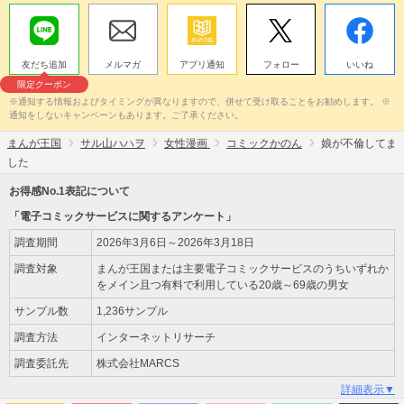
友だち追加
メルマガ
アプリ通知
フォロー
いいね
限定クーポン
※通知する情報およびタイミングが異なりますので、併せて受け取ることをお勧めします。 ※
通知をしないキャンペーンもあります。ご了承ください。
まんが王国
サル山ハハヲ
女性漫画
コミックかのん
娘が不倫してま
した
お得感No.1表記について
「電子コミックサービスに関するアンケート」
調査期間
2026年3月6日～2026年3月18日
調査対象
まんが王国または主要電子コミックサービスのうちいずれか
をメイン且つ有料で利用している20歳～69歳の男女
サンプル数
1,236サンプル
調査方法
インターネットリサーチ
調査委託先
株式会社MARCS
詳細表示▼