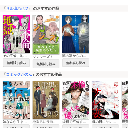
「
サル山ハハヲ
」 のおすすめ作品
その不倫、地獄行きです！‐不倫制裁コーディネーター結子の記録‐
隣の家からのチカチカが止まらない話
ジンジーズ！ オタクな優等生がブラック部署で採用業務をする話
無料試し読み
無料試し読み
無料試し読み
「
コミックかのん
」のおすすめ作品
妹なんか生まれてこなければよかったのに きょうだい児が自分を取り戻す物語【単行本版】
地雷男にサヨナラ～娘に就活させない束縛彼氏とシタ夫～【合本版】
経費で不倫する夫の人生を壊してもいいですか？
母の日にサレ妻～3年前から長女は黙認？～