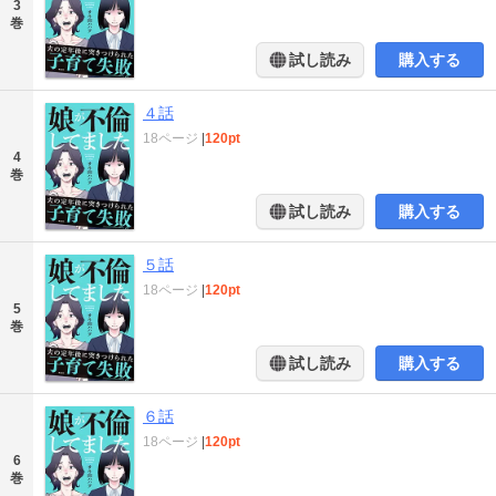
3
巻
試し読み
購入する
４話
18ページ
|
120pt
4
巻
試し読み
購入する
５話
18ページ
|
120pt
5
巻
試し読み
購入する
６話
18ページ
|
120pt
6
巻