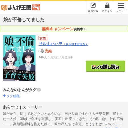
新規登録
ログイン
メニュー
娘が不倫してました
無料キャンペーン
実施中！
女性
サル山ハハヲ
（さるやまははを）
8巻
完結
146人
がお気に入り登録中
みんなのまんがタグ
タグ編集
あらすじ | ストーリー
娘だから、助けてあげたいと思うのは、当たり前ですか？大学卒業後、家を出
た一人娘。30歳で会社を退職し、実家に出戻ってきた。その理由は、社内不倫
――。高額慰謝料を抱えた娘に、親の私たちは今更、どうすればいいの？ 夫