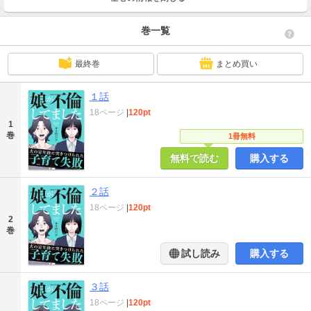
巻一覧
最終巻
まとめ買い
１話
18ページ
|
120pt
1
巻
1冊無料
無料で読む
購入する
２話
18ページ
|
120pt
2
巻
試し読み
購入する
３話
18ページ
|
120pt