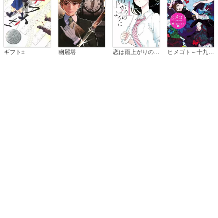
恋は雨上がりのように
ギフト±
幽麗塔
ヒメゴト～十九歳の制服～