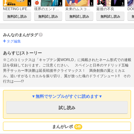
NEETING LIFE ニーティング・ライフ
境界のエンドフィール
未来のムスコ～恋人いない歴10年の私に息子が降ってきた！
最後の不良
無料試し読み
無料試し読み
無料試し読み
無料試し読み
みんなのまんがタグ
タグ編集
あらすじ|ストーリー
※このコミックスは「キャプテン翼WORLD」に掲載されたネーム形式での連載
話を収録しております。ご注意ください。 スペインと日本のマドリッド五輪
男子サッカー準決勝は延長戦後半クライマックス！ 満身創痍の翼とミカエ
ル。追いすがるミカエルを振り切り、翼が放った魂のドライブシュート!! その
行方は――!?
▼無料でサンプルがすぐに読めます▼
試し読み
まんがレポ
0件