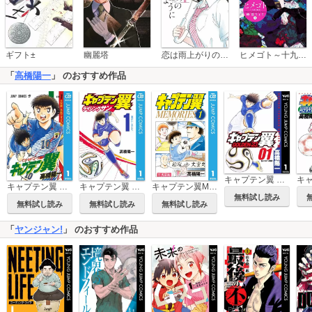
恋は雨上がりのように
ギフト±
幽麗塔
ヒメゴト～十九歳の制服～
「
高橋陽一
」 のおすすめ作品
キャプテン翼 GOLDEN-23
キャプテン翼 ライジングサン
キャプテン翼MEMORIES
キャプテン翼 ワールドユース編
無料試し読み
無料試し読み
無料試し読み
無料試し読み
「
ヤンジャン!
」 のおすすめ作品