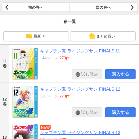
前の巻へ
次の巻へ
巻一覧
最新刊
まとめ買い
キャプテン翼 ライジングサン FINALS 11
144ページ
|
273pt
11
巻
試し読み
購入する
キャプテン翼 ライジングサン FINALS 12
138ページ
|
273pt
12
巻
試し読み
購入する
NEW
キャプテン翼 ライジングサン FINALS 13
13