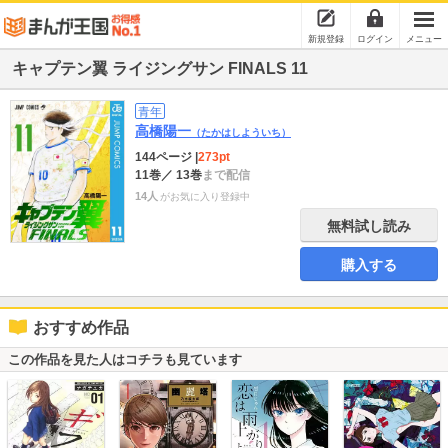
新規登録
ログイン
メニュー
キャプテン翼 ライジングサン FINALS 11
青年
高橋陽一
（たかはしよういち）
144ページ
|
273pt
11巻
／ 13巻
まで配信
14人
がお気に入り登録中
無料試し読み
購入する
おすすめ作品
この作品を見た人はコチラも見ています