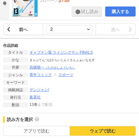
142ページ
|
273pt
巻
試し読み
購入する
前へ
次へ
作品詳細
キャプテン翼 ライジングサン FINALS
タイトル
かな
きゃぷてんつばさらいじんぐさんふぁいなるず
高橋陽一
作家
（たかはしよういち）
青年コミック
スポーツ
ジャンル
キーワード
ヤンジャン!
掲載雑誌
集英社
発行元
13巻
まで配信
配信
読み方を選択
アプリで読む
ウェブで読む