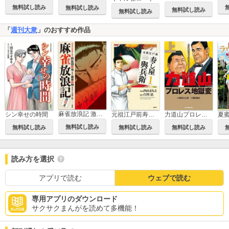
無料試し読み
無料試し読み
無料試し読み
無料試し読み
「
週刊大衆
」のおすすめ作品
麻雀放浪記 激闘篇
シン幸せの時間
元祖江戸前寿し屋與兵衛
力道山プロレス地獄変 木村政彦はなぜ力道山を殺さなかったのか～最終章～
無料試し読み
無料試し読み
無料試し読み
無料試し読み
読み方を選択
アプリで読む
ウェブで読む
専用アプリのダウンロード
サクサクまんがを読めて多機能！