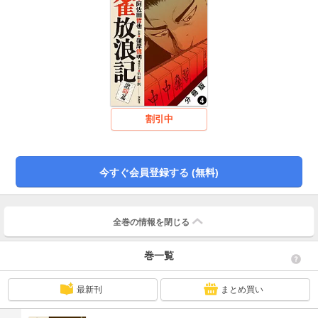
割引中
今すぐ会員登録する (無料)
全巻の情報を
閉じる
巻一覧
最新刊
まとめ買い