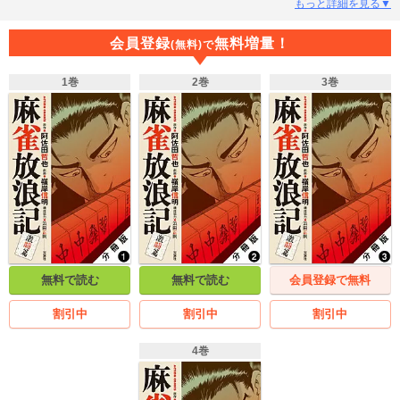
れるいっぱしの麻雀打ちに成長。高度経済成長期を前に、博徒の世界は混沌の
もっと詳細を見る▼
時代へ突入する――！！
会員登録
無料増量！
(無料)で
1巻
2巻
3巻
無料で読む
無料で読む
会員登録で無料
割引中
割引中
割引中
4巻