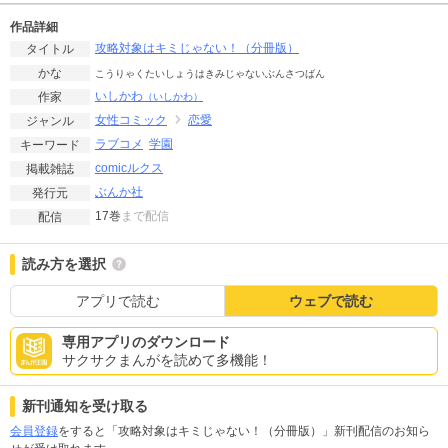
作品詳細
攻略対象はキミじゃない！（分冊版）
タイトル
かな
こうりゃくたいしょうはきみじゃないぶんさつばん
いしかわ
作家
（いしかわ）
女性コミック
恋愛
ジャンル
ラブコメ
学園
キーワード
comicルクス
掲載雑誌
ぶんか社
発行元
17巻
まで配信
配信
読み方を選択
アプリで読む
ウェブで読む
専用アプリのダウンロード
サクサクまんがを読めて多機能！
新刊通知を受け取る
会員登録
をすると「攻略対象はキミじゃない！（分冊版）」新刊配信のお知ら