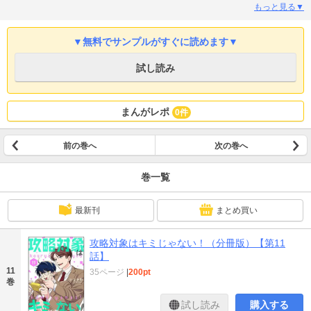
で……!? 恋愛パラメーターに翻弄されるドタバタ学園ラブコメディー！ ※こ
もっと見る▼
の作品は、『comicルクス Vol.17』に収録されています。重複購入にご注意く
ださい。
▼無料でサンプルがすぐに読めます▼
試し読み
まんがレポ
0件
前の巻へ
次の巻へ
巻一覧
最新刊
まとめ買い
攻略対象はキミじゃない！（分冊版）【第11
話】
11
35ページ
|
200pt
巻
試し読み
購入する