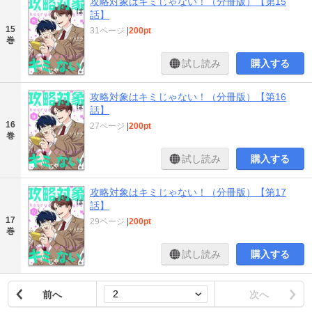
攻略対象はキミじゃない！（分冊版）【第15
話】
15
31ページ
|
200pt
巻
試し読み
購入する
攻略対象はキミじゃない！（分冊版）【第16
話】
16
27ページ
|
200pt
巻
試し読み
購入する
攻略対象はキミじゃない！（分冊版）【第17
話】
17
29ページ
|
200pt
巻
試し読み
購入する
前へ
次へ