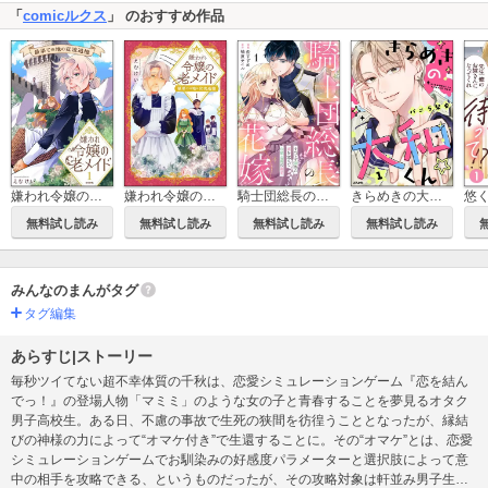
「
comicルクス
」 のおすすめ作品
嫌われ令嬢の老メイド 最果ての地の交流追憶
嫌われ令嬢の老メイド 最果ての地の交流追憶（分冊版）
騎士団総長の花嫁 すべてを諦めた妻を望んだ冷酷公爵の溺愛（分冊版）
きらめきの大和くん☆
無料試し読み
無料試し読み
無料試し読み
無料試し読み
みんなのまんがタグ
タグ編集
あらすじ|ストーリー
毎秒ツイてない超不幸体質の千秋は、恋愛シミュレーションゲーム『恋を結ん
でっ！』の登場人物「マミミ」のような女の子と青春することを夢見るオタク
男子高校生。ある日、不慮の事故で生死の狭間を彷徨うこととなったが、縁結
びの神様の力によって“オマケ付き”で生還することに。その“オマケ”とは、恋愛
シミュレーションゲームでお馴染みの好感度パラメーターと選択肢によって意
中の相手を攻略できる、というものだったが、その攻略対象は軒並み男子生徒