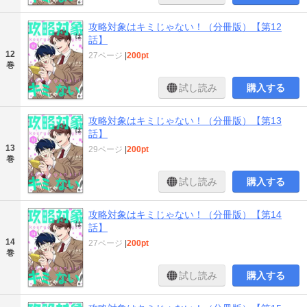
攻略対象はキミじゃない！（分冊版）【第12
話】
12
27ページ
|
200pt
巻
試し読み
購入する
攻略対象はキミじゃない！（分冊版）【第13
話】
13
29ページ
|
200pt
巻
試し読み
購入する
攻略対象はキミじゃない！（分冊版）【第14
話】
14
27ページ
|
200pt
巻
試し読み
購入する