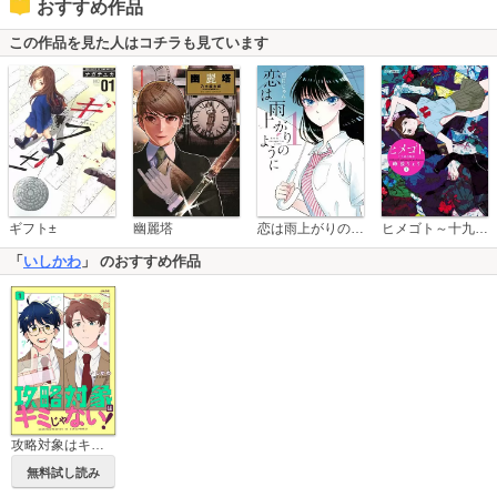
おすすめ作品
この作品を見た人はコチラも見ています
恋は雨上がりのように
ギフト±
幽麗塔
ヒメゴト～十九歳の制服～
「
いしかわ
」 のおすすめ作品
攻略対象はキミじゃない！
無料試し読み