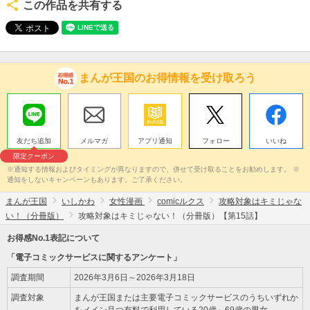
この作品を共有する
まんが王国のお得情報を受け取ろう
友だち追加
メルマガ
アプリ通知
フォロー
いいね
限定クーポン
※通知する情報およびタイミングが異なりますので、併せて受け取ることをお勧めします。 ※
通知をしないキャンペーンもあります。ご了承ください。
まんが王国
いしかわ
女性漫画
comicルクス
攻略対象はキミじゃな
い！（分冊版）
攻略対象はキミじゃない！（分冊版）【第15話】
お得感No.1表記について
「電子コミックサービスに関するアンケート」
調査期間
2026年3月6日～2026年3月18日
調査対象
まんが王国または主要電子コミックサービスのうちいずれか
をメイン且つ有料で利用している20歳～69歳の男女