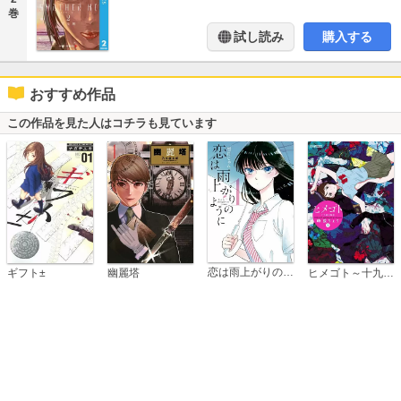
巻
試し読み
購入する
おすすめ作品
この作品を見た人はコチラも見ています
恋は雨上がりのように
ギフト±
幽麗塔
ヒメゴト～十九歳の制服～