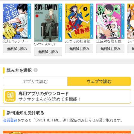
忘却バッテリー
ふつうの軽音部
正反対な君と僕
シ
SPY×FAMILY
無料試し読み
無料試し読み
無料試し読み
無料試し読み
読み方を選択
アプリで読む
ウェブで読む
専用アプリのダウンロード
サクサクまんがを読めて多機能！
新刊通知を受け取る
会員登録
をすると「SMOTHER ME」新刊配信のお知らせが受け取れます。