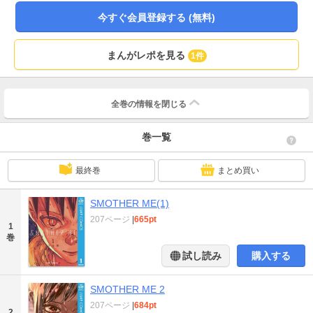
今すぐ会員登録する (無料)
まんがレポを見る
1件
全巻の情報を
閉じる
巻一覧
最終巻
まとめ買い
SMOTHER ME(1)
207ページ
|
665pt
1
巻
試し読み
購入する
SMOTHER ME 2
207ページ
|
684pt
2