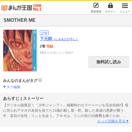
新規登録
ログイン
メニュー
SMOTHER ME
少年
下元朗
（しももとひろし）
2巻
完結
18人
がお気に入り登録中
無料試し読み
みんなのまんがタグ
タグ編集
あらすじ | ストーリー
【デジタル版限定！「少年ジャンプ＋」掲載時のカラーページを完全収録!!】母
に売られアキオの名前を捨てた13歳の殺し屋・蛇。殺した者達の悪夢が襲う
中、盲目の女性・リンと出会う。アキオは、リンの目の治療費を稼ぐため、危
険な仕事を受けるが…。
もっと詳細を見る▼