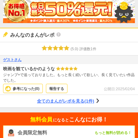
みんなのまんがレポ
(
5.0
)
評価数
1
件
ゲストさん
映画を観ているかのような
ジャンプ+で追っておりました。もっと長く続いて欲しい、長く見ていたい作品
でした。
参考になった(
0
)
報告する
公開日:
2025/02/04
全てのまんがレポを見る(1件)
無料会員
こんなにお得！
になると
会員限定無料
もっと無料が読める！