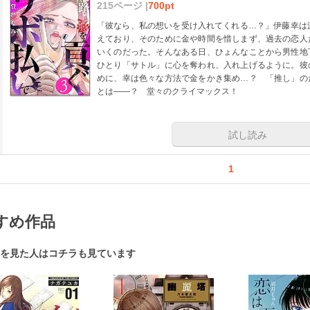
215ページ |
700pt
「彼なら、私の想いを受け入れてくれる…？」伊藤幸は
えており、そのために金や時間を惜しまず、過去の恋人
いくのだった。そんなある日、ひょんなことから男性地
ひとり「サトル」に心を奪われ、入れ上げるように。彼
めに、幸は色々な方法で金をかき集め…？ 「推し」の
とは――？ 堂々のクライマックス！
試し読み
1
すめ作品
を見た人はコチラも見ています