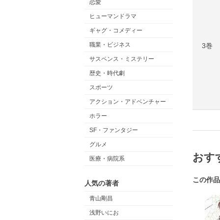
恋愛
ヒューマンドラマ
ギャグ・コメディー
職業・ビジネス
3巻
サスペンス・ミステリー
歴史・時代劇
スポーツ
アクション・アドベンチャー
ホラー
SF・ファンタジー
グルメ
おす
医療・病院系
この作品
人気の著者
青山剛昌
浅野いにお