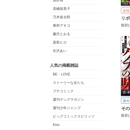
高野苺
高橋留美子
女性
乃木坂太郎
能登
東村アキコ
藤沢とおる
真島ヒロ
矢沢あい
人気の掲載雑誌
BE・LOVE
ストーリーな女たち
プチコミック
週刊ヤングマガジン
青年
週刊少年ジャンプ
能登
ビッグコミックスピリッツ
Kiss