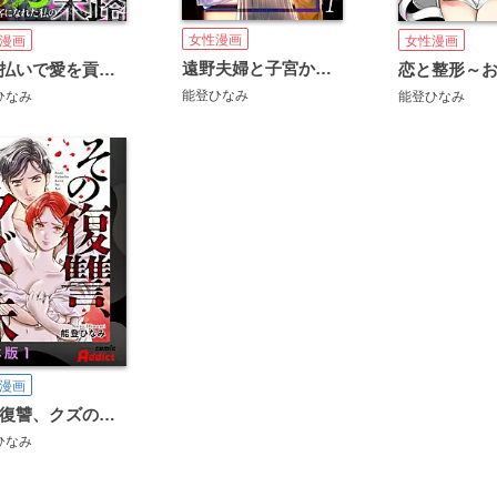
女性漫画
女性漫画
漫画
遠野夫婦と子宮から来た男
リボ払いで愛を貢ぐ ～手取り13万でも太客になれた私の末路～（分冊版）
能登ひなみ
能登ひなみ
ひなみ
漫画
その復讐、クズの味 ～胸クソな恋に終止符を～【合本版】
ひなみ