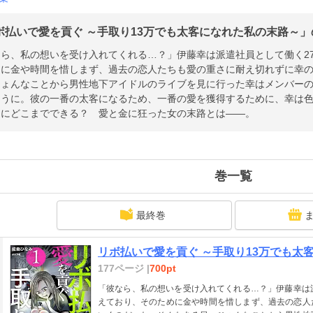
ボ払いで愛を貢ぐ ～手取り13万でも太客になれた私の末路～」の
なら、私の想いを受け入れてくれる…？」伊藤幸は派遣社員として働く2
めに金や時間を惜しまず、過去の恋人たちも愛の重さに耐え切れずに幸
ひょんなことから男性地下アイドルのライブを見に行った幸はメンバー
ように。彼の一番の太客になるため、一番の愛を獲得するために、幸は
めにどこまでできる？ 愛と金に狂った女の末路とは――。
巻一覧
最終巻
リボ払いで愛を貢ぐ ～手取り13万でも太客
177ページ |
700pt
「彼なら、私の想いを受け入れてくれる…？」伊藤幸は
えており、そのために金や時間を惜しまず、過去の恋人