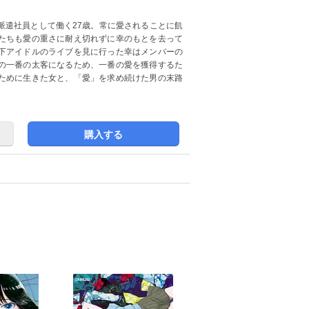
派遣社員として働く27歳。常に愛されることに飢
たちも愛の重さに耐え切れずに幸のもとを去って
下アイドルのライブを見に行った幸はメンバーの
の一番の太客になるため、一番の愛を獲得するた
ために生きた女と、「愛」を求め続けた男の末路
購入する