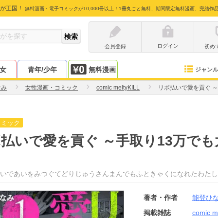
が王国！
無料漫画・電子コミックが10,000冊以上！1冊丸ごと無料、期間限定無料漫画、完結作
ログイン
会員登録
初め
少女
青年/少年
無料漫画
ジャン
なみ
女性漫画・コミック
comic meltyKILL
リボ払いで愛を貢ぐ 
コミック
払いで愛を貢ぐ ～手取り13万で
いであいをみつぐてどりじゅうさんまんでもふときゃくになれたわたし
著者・作者
能登ひ
掲載雑誌
comic m