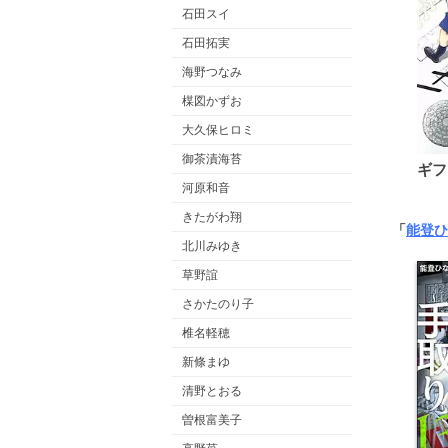
石田スイ
石田拓実
海野つなみ
楳図かずお
大久保ヒロミ
御茶漬海苔
ギフ
河原和音
きたがわ翔
「
能登ひ
北川みゆき
草野誼
さかたのり子
椎名軽穂
新條まゆ
清野とおる
曽根富美子