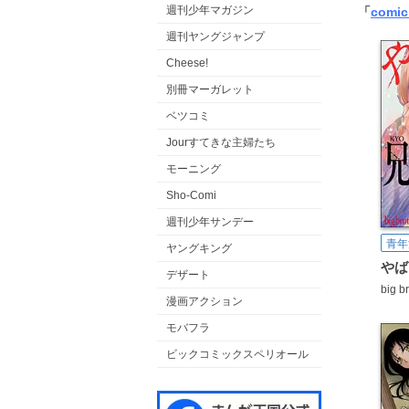
週刊少年マガジン
「
comic
週刊ヤングジャンプ
Cheese!
別冊マーガレット
ベツコミ
Jourすてきな主婦たち
モーニング
Sho-Comi
週刊少年サンデー
青年
ヤングキング
デザート
big b
漫画アクション
モバフラ
ビックコミックスペリオール