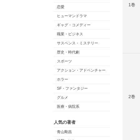
1巻
恋愛
ヒューマンドラマ
ギャグ・コメディー
職業・ビジネス
サスペンス・ミステリー
歴史・時代劇
スポーツ
アクション・アドベンチャー
ホラー
SF・ファンタジー
2巻
グルメ
医療・病院系
人気の著者
青山剛昌