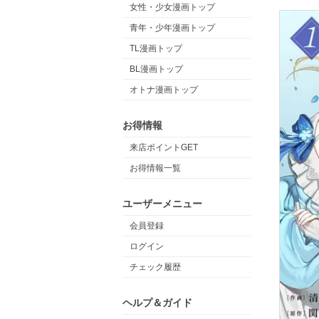
女性・少女漫画トップ
青年・少年漫画トップ
TL漫画トップ
BL漫画トップ
オトナ漫画トップ
お得情報
来店ポイントGET
お得情報一覧
ユーザーメニュー
会員登録
ログイン
チェック履歴
ヘルプ＆ガイド