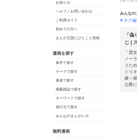
お知らせ
ヘルプ／お問い合わせ
みんなの
タグ編
ご利用ガイド
初めての方へ
「偽
まんが王国にひとこと投稿
じ |
「貴
漫画を探す
ノー
条件で探す
うた
ぐリ
テーマで探す
嫁～
著者で探す
公爵
掲載雑誌で探す
キーワードで探す
発行元で探す
みんなのまんがレポ
無料漫画