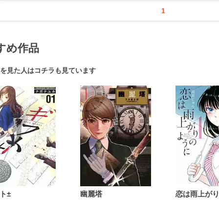
1
すめ作品
を見た人はコチラも見ています
ト±
幽麗塔