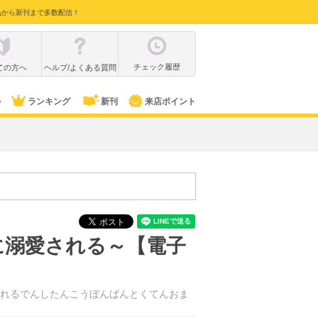
品から新刊まで多数配信！
チェック履歴
ての方へ
ヘルプ/よくある質問
ル
ランキング
新刊
来店ポイント
に溺愛される～【電子
れるでんしたんこうぼんばんとくてんおま