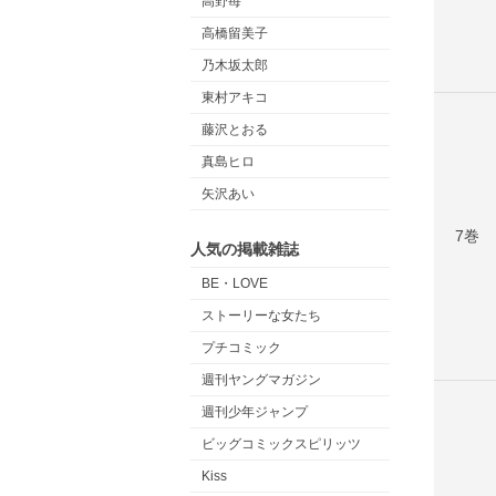
高野苺
高橋留美子
乃木坂太郎
東村アキコ
藤沢とおる
真島ヒロ
矢沢あい
7巻
人気の掲載雑誌
BE・LOVE
ストーリーな女たち
プチコミック
週刊ヤングマガジン
週刊少年ジャンプ
ビッグコミックスピリッツ
Kiss