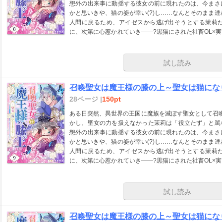
想外の出来事に動揺する彼女の前に現れたのは、今まさ
かと思いきや、猫の姿が幸い(?)し……なんとそのまま
人間に戻るため、アイゼスから逃げ出そうとする茉莉
に、次第に心惹かれていき――?黒猫にされた社畜OL×
開幕!
試し読み
召喚聖女は魔王様の膝の上～聖女は猫になり
28ページ |
150pt
ある日突然、異世界の王国に魔族を滅ぼす聖女として召喚
かし、聖女の力を扱えなかった茉莉は「役立たず」と罵
想外の出来事に動揺する彼女の前に現れたのは、今まさ
かと思いきや、猫の姿が幸い(?)し……なんとそのまま
人間に戻るため、アイゼスから逃げ出そうとする茉莉
に、次第に心惹かれていき――?黒猫にされた社畜OL×
開幕!
試し読み
召喚聖女は魔王様の膝の上～聖女は猫になり