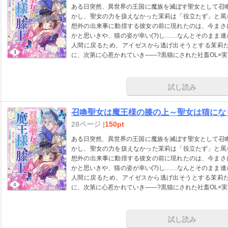
ある日突然、異世界の王国に魔族を滅ぼす聖女として召喚
かし、聖女の力を扱えなかった茉莉は「役立たず」と罵
想外の出来事に動揺する彼女の前に現れたのは、今まさ
かと思いきや、猫の姿が幸い(?)し……なんとそのまま
人間に戻るため、アイゼスから逃げ出そうとする茉莉
に、次第に心惹かれていき――?黒猫にされた社畜OL×
開幕!
試し読み
召喚聖女は魔王様の膝の上～聖女は猫になり
28ページ |
150pt
ある日突然、異世界の王国に魔族を滅ぼす聖女として召喚
かし、聖女の力を扱えなかった茉莉は「役立たず」と罵
想外の出来事に動揺する彼女の前に現れたのは、今まさ
かと思いきや、猫の姿が幸い(?)し……なんとそのまま
人間に戻るため、アイゼスから逃げ出そうとする茉莉
に、次第に心惹かれていき――?黒猫にされた社畜OL×
開幕!
試し読み