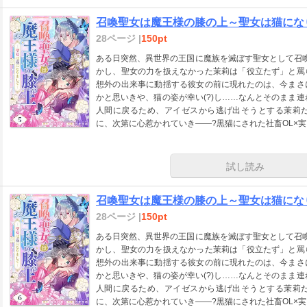
召喚聖女は魔王様の膝の上～聖女は猫になり
28ページ |
150pt
ある日突然、異世界の王国に魔族を滅ぼす聖女として召喚
かし、聖女の力を扱えなかった茉莉は「役立たず」と罵
想外の出来事に動揺する彼女の前に現れたのは、今まさ
かと思いきや、猫の姿が幸い(?)し……なんとそのまま
人間に戻るため、アイゼスから逃げ出そうとする茉莉
に、次第に心惹かれていき――?黒猫にされた社畜OL×
開幕!
試し読み
召喚聖女は魔王様の膝の上～聖女は猫になり
28ページ |
150pt
ある日突然、異世界の王国に魔族を滅ぼす聖女として召喚
かし、聖女の力を扱えなかった茉莉は「役立たず」と罵
想外の出来事に動揺する彼女の前に現れたのは、今まさ
かと思いきや、猫の姿が幸い(?)し……なんとそのまま
人間に戻るため、アイゼスから逃げ出そうとする茉莉
に、次第に心惹かれていき――?黒猫にされた社畜OL×