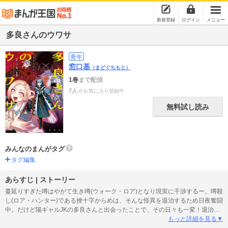
新規登録
ログイン
メニュー
多良さんのウワサ
青年
窓口基
（まどぐちもと）
1巻
まで配信
7人
がお気に入り登録中
無料試し読み
みんなのまんがタグ
タグ編集
あらすじ | ストーリー
蔓延りすぎた噂はやがて生き噂(ウォーク・ロア)となり現実に干渉するー。噂殺
し(ロア・ハンター)である挫十字からめは、そんな怪異を退治するため日夜奮闘
中。だけど陽ギャルJKの多良さんと出会ったことで、その日々も一変！退治ど
ころか怪異をたらしこんじゃう多良さんに、からめも振り回されることに
もっと詳細を見る▼
ー！？怪異にやさしいギャル誕生！新時代に贈る、シン感覚ホラー！電子版限