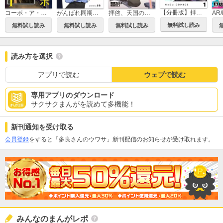
【分冊版】拝啓、天国の姉さん、勇者になった姪がエロすぎてーー 叔父さん、保護者とかそろそろ無理です＋（ぷらす）
コーポ・ア・コーポ
がんばれ同期ちゃん
拝啓、天国の姉さん、勇者になった姪がエロすぎて──叔父さん、保護者とかそろそろ無理です＋（ぷらす）
無料試し読み
無料試し読み
無料試し読み
無料試し読み
読み方を選択
アプリで読む
ウェブで読む
専用アプリのダウンロード
サクサクまんがを読めて多機能！
新刊通知を受け取る
会員登録
をすると「多良さんのウワサ」新刊配信のお知らせが受け取れます。
みんなのまんがレポ