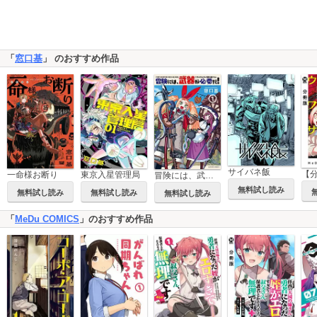
「
窓口基
」 のおすすめ作品
サイバネ飯
一命様お断り
東京入星管理局
冒険には、武器が必要だ！～こだわりルディの鍛冶屋ぐらし～
無料試し読み
無料試し読み
無料試し読み
無料試し読み
「
MeDu COMICS
」のおすすめ作品