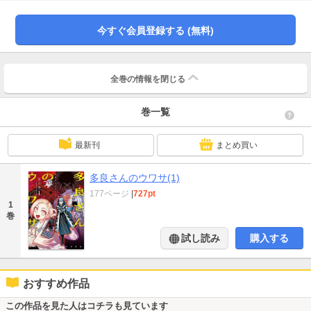
定特典として描き下ろしイラスト付き!
今すぐ会員登録する (無料)
全巻の情報を
閉じる
巻一覧
最新刊
まとめ買い
多良さんのウワサ(1)
177ページ
|
727pt
1
巻
試し読み
購入する
おすすめ作品
この作品を見た人はコチラも見ています