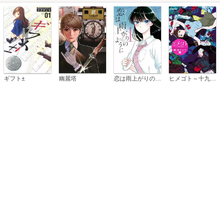
恋は雨上がりのように
ギフト±
幽麗塔
ヒメゴト～十九歳の制服～