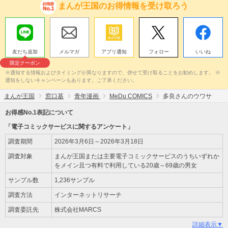
まんが王国のお得情報を受け取ろう
友だち追加
メルマガ
アプリ通知
フォロー
いいね
限定クーポン
※通知する情報およびタイミングが異なりますので、併せて受け取ることをお勧めします。 ※
通知をしないキャンペーンもあります。ご了承ください。
まんが王国
窓口基
青年漫画
MeDu COMICS
多良さんのウワサ
お得感No.1表記について
「電子コミックサービスに関するアンケート」
調査期間
2026年3月6日～2026年3月18日
調査対象
まんが王国または主要電子コミックサービスのうちいずれか
をメイン且つ有料で利用している20歳～69歳の男女
サンプル数
1,236サンプル
調査方法
インターネットリサーチ
調査委託先
株式会社MARCS
詳細表示▼