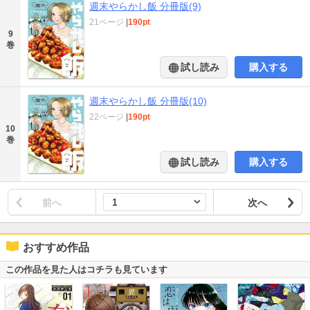
週末やらかし飯 分冊版(9)
21ページ
|
190pt
9
巻
試し読み
購入する
週末やらかし飯 分冊版(10)
22ページ
|
190pt
10
巻
試し読み
購入する
前へ
次へ
おすすめ作品
この作品を見た人はコチラも見ています