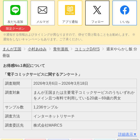
友だち追加
メルマガ
アプリ通知
フォロー
いいね
限定クーポン
※通知する情報およびタイミングが異なりますので、併せて受け取ることをお勧めします。 ※
通知をしないキャンペーンもあります。ご了承ください。
まんが王国
小村あゆみ
青年漫画
コミックDAYS
週末やらかし飯 分
冊版
お得感No.1表記について
「電子コミックサービスに関するアンケート」
調査期間
2026年3月6日～2026年3月18日
調査対象
まんが王国または主要電子コミックサービスのうちいずれか
をメイン且つ有料で利用している20歳～69歳の男女
サンプル数
1,236サンプル
調査方法
インターネットリサーチ
調査委託先
株式会社MARCS
詳細表示▼