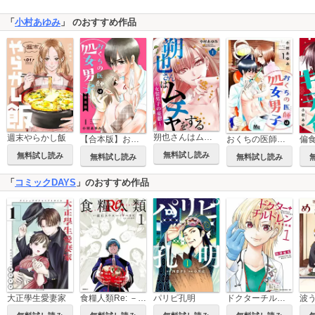
「
小村あゆみ
」 のおすすめ作品
朔也さんはムチャをする～女装男子の憂鬱～
週末やらかし飯
【合本版】おくちの医師は処女男子
おくちの医師は処女男子
無料試し読み
無料試し読み
無料試し読み
無料試し読み
「
コミックDAYS
」のおすすめ作品
大正學生愛妻家
食糧人類Re: －Starving Re:velation－
パリピ孔明
ドクターチルドレン～小児外科医～