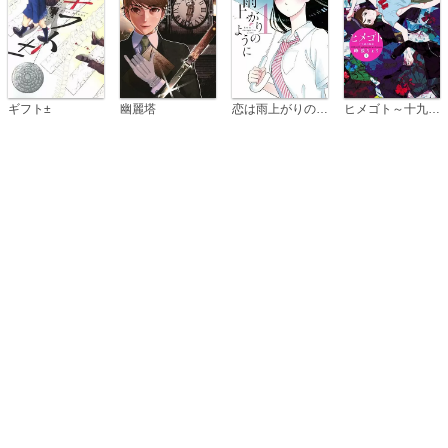
恋は雨上がりのように
ギフト±
幽麗塔
ヒメゴト～十九歳の制服～