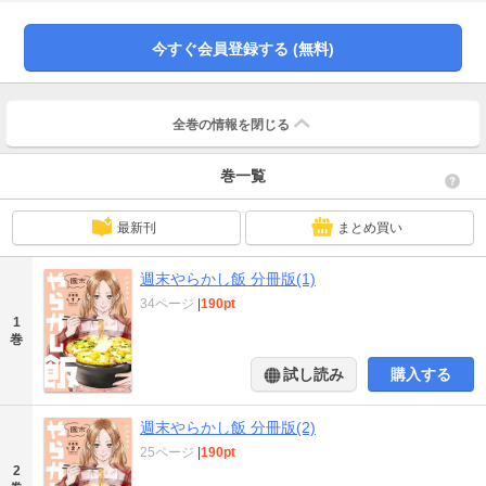
今すぐ会員登録する (無料)
全巻の情報を
閉じる
巻一覧
最新刊
まとめ買い
週末やらかし飯 分冊版(1)
34ページ
|
190pt
1
巻
試し読み
購入する
週末やらかし飯 分冊版(2)
25ページ
|
190pt
2