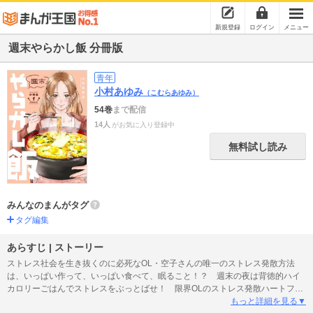
新規登録
ログイン
メニュー
週末やらかし飯 分冊版
青年
小村あゆみ
（こむらあゆみ）
54巻
まで配信
14人
がお気に入り登録中
無料試し読み
みんなのまんがタグ
タグ編集
あらすじ | ストーリー
ストレス社会を生き抜くのに必死なOL・空子さんの唯一のストレス発散方法
は、いっぱい作って、いっぱい食べて、眠ること！？ 週末の夜は背徳的ハイ
カロリーごはんでストレスをぶっとばせ！ 限界OLのストレス発散ハートフル
飯漫画、開幕！ 【第1話を収録】
もっと詳細を見る▼