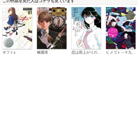
この作品を見た人はコチラも見ています
恋は雨上がりのように
ギフト±
幽麗塔
ヒメゴト～十九歳の制服～