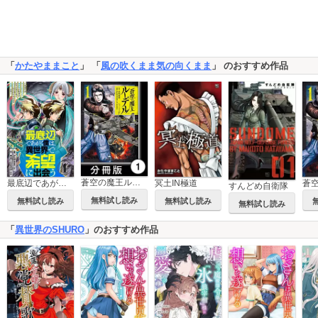
「
かたやままこと
」 「
風の吹くまま気の向くまま
」 のおすすめ作品
蒼空の魔王ルーデル【分冊版】
最底辺であがく僕は、異世界で希望に出会う～自分だけゲームのような異世界に行けるようになったので、レベルを上げてみんなを見返します～【単話】
冥土IN極道
すんどめ自衛隊
無料試し読み
無料試し読み
無料試し読み
無料試し読み
「
異世界のSHURO
」のおすすめ作品