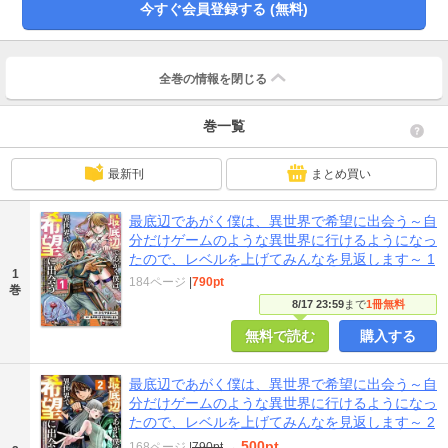
今すぐ会員登録する (無料)
全巻の情報を
閉じる
巻一覧
最新刊
まとめ買い
最底辺であがく僕は、異世界で希望に出会う～自
分だけゲームのような異世界に行けるようになっ
たので、レベルを上げてみんなを見返します～ 1
1
184ページ
|
790pt
巻
8/17 23:59
まで
1冊無料
無料で読む
購入する
最底辺であがく僕は、異世界で希望に出会う～自
分だけゲームのような異世界に行けるようになっ
たので、レベルを上げてみんなを見返します～ 2
500pt
168ページ
|
790pt
→