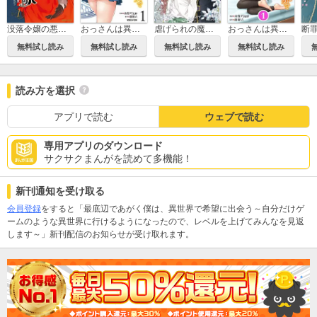
没落令嬢の悪党賛歌
おっさんは異世界で想いを遂げる
虐げられの魔術師令嬢は、『氷狼宰相』様に溺愛される
おっさんは異世界で想いを遂げる【単話】
無料試し読み
無料試し読み
無料試し読み
無料試し読み
読み方を選択
アプリで読む
ウェブで読む
専用アプリのダウンロード
サクサクまんがを読めて多機能！
新刊通知を受け取る
会員登録
をすると「最底辺であがく僕は、異世界で希望に出会う～自分だけゲ
ームのような異世界に行けるようになったので、レベルを上げてみんなを見返
します～」新刊配信のお知らせが受け取れます。