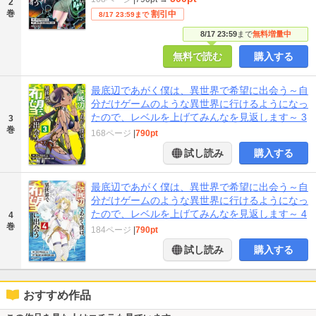
2
巻
割引中
8/17 23:59まで
8/17 23:59
まで
無料増量中
無料で読む
購入する
最底辺であがく僕は、異世界で希望に出会う～自
分だけゲームのような異世界に行けるようになっ
たので、レベルを上げてみんなを見返します～ 3
3
巻
168ページ
|
790pt
試し読み
購入する
最底辺であがく僕は、異世界で希望に出会う～自
分だけゲームのような異世界に行けるようになっ
たので、レベルを上げてみんなを見返します～ 4
4
巻
184ページ
|
790pt
試し読み
購入する
おすすめ作品