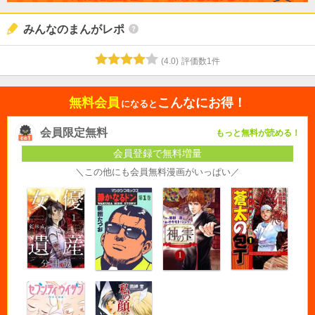
みんなのまんがレポ
(
4.0
)
評価数
1
件
無料会員
こんなにお得！
になると
会員限定無料
もっと無料が読める！
会員登録で無料増量
＼この他にも会員無料漫画がいっぱい／