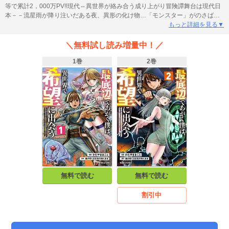
等で累計2，000万PV!!現代⇔異世界が絡み合う成り上がり冒険譚舞台は現代日
本－－流星雨が降り注いだある夜、異形の化け物…「モンスター」がのさばる
「ダンジョン」が世界中に出現した。そして全世界の人々は、自身の「ステー
もっと詳細を見る▼
タス」を確認できるようになっていた。平和な日々は終わりを告げ、ダンジョ
ンに潜りモンスターを狩る事が人々の義務となった。ステータスによってあら
＼無料試し読み増量中！／
ゆる人間がランク付けされる世界で、最低ランクの中村隆は、虐げられながら
強者の荷物持ちとして、ダンジョンに潜る辛い日々を送っていた。しかし、ダ
1巻
2巻
ンジョンでBランクモンスター・アルゴスと遭遇しタカシの運命は回り出す。タ
カシは異世界ファンタジーの世界「イスディフイ」へ自由に転移できるように
なり、そこで自分だけ【レベルアップ】できるようになったのだ。これは、最
弱から成り上がる少年の冒険譚－－。
無料で読む
無料で読む
割引中