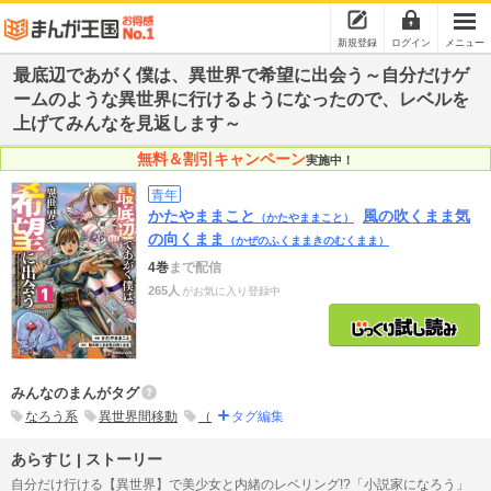
新規登録
ログイン
メニュー
最底辺であがく僕は、異世界で希望に出会う～自分だけゲ
ームのような異世界に行けるようになったので、レベルを
上げてみんなを見返します～
無料＆割引キャンペーン
実施中！
青年
かたやままこと
風の吹くまま気
（かたやままこと）
の向くまま
（かぜのふくままきのむくまま）
4巻
まで配信
265人
がお気に入り登録中
みんなのまんがタグ
なろう系
異世界間移動
（
タグ編集
あらすじ | ストーリー
自分だけ行ける【異世界】で美少女と内緒のレベリング!?「小説家になろう」