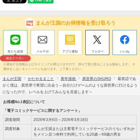
まんが王国のお得情報を受け取ろう
友だち追加
メルマガ
アプリ通知
フォロー
いいね
限定クーポン
※通知する情報およびタイミングが異なりますので、併せて受け取ることをお勧めします。 ※
通知をしないキャンペーンもあります。ご了承ください。
まんが王国
かたやままこと
青年漫画
異世界のSHURO
最底辺であ
がく僕は、異世界で希望に出会う～自分だけゲームのような異世界に行けるよう
になったので、レベルを上げてみんなを見返します～
お得感No.1表記について
「電子コミックサービスに関するアンケート」
調査期間
2026年3月6日～2026年3月18日
調査対象
まんが王国または主要電子コミックサービスのうちいずれか
をメイン且つ有料で利用している20歳～69歳の男女