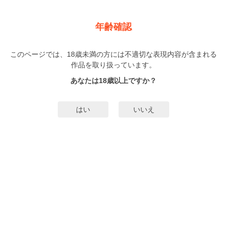
新規登録
ログイン
メニュー
年齢確認
Ωオメガ特区～運命のオークション～【単行本版】
このページでは、18歳未満の方には不適切な表現内容が含まれる
BL
作品を取り扱っています。
東野裕
（ひがしのゆう）
2巻
完結
あなたは18歳以上ですか？
61人
がお気に入り登録中
無料試し読み
はい
いいえ
みんなのまんがタグ
オメガバース
タグ編集
あらすじ | ストーリー
パラリーガルのΩ一郎は、職も住む場所も失い、「Ω特区」のシェアハウスに引
っ越してきた。「Ω特区」とは、ヒートなどで通常の社会生活を行うのが難し
いΩを保護するため、政府が作った特別区画で、Ωが助け合い暮らしている。職
探しに励む一郎は、突然やってきたヒートで意識を失った。そして気づくと淫
もっと詳細を見る▼