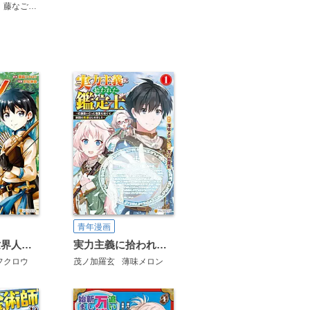
藤なごみ
青年漫画
余りモノ異世界人の自由生活 勇者じゃないので勝手にやらせてもらいます
実力主義に拾われた鑑定士 ～奴隷扱いだった母国を捨てて、敵国の英雄はじめました～
フクロウ
茂ノ加羅玄
薄味メロン