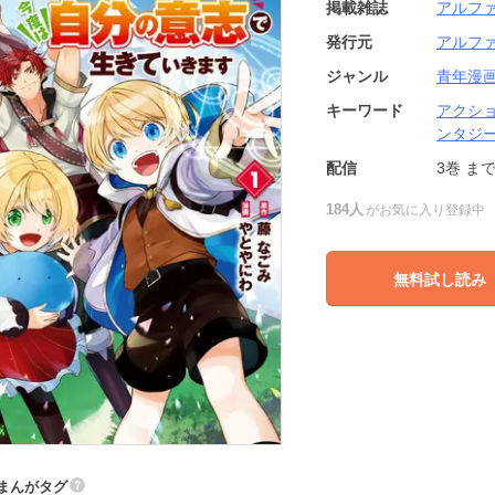
掲載雑誌
アルファ
発行元
アルフ
ジャンル
青年漫
キーワード
アクシ
ンタジ
配信
3巻
ま
184人
がお気に入り登録中
無料試し読み
まんがタグ