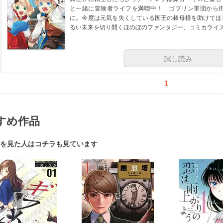
と一緒に冒険者ライフを満喫中！ ゴブリン軍団から
に。今度は元気を失くしている国王の叔母様を助けてほ
るい未来を切り開くほのぼのファンタジー、コミカライズ
試し読み
1
すめ作品
を見た人はコチラも見ています