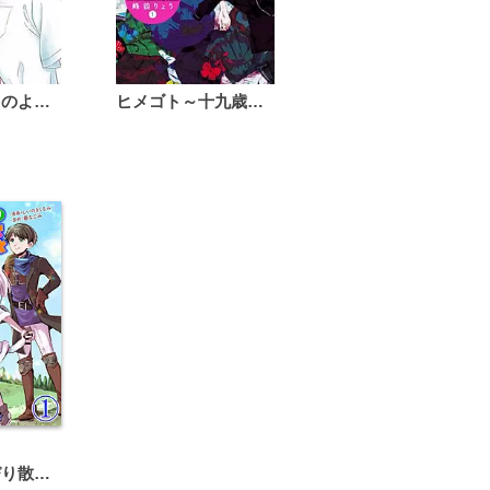
恋は雨上がりのように
ヒメゴト～十九歳の制服～
異世界のんびり散歩旅【単話版】