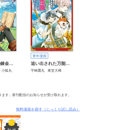
青年漫画
いずれ最強の錬金術師？
追い出された万能職に新しい人生が始まりました
小狐丸
宇崎鷹丸
東堂大稀
きます」新刊配信のお知らせが受け取れます。
無料漫画を探す（じっくり試し読み）