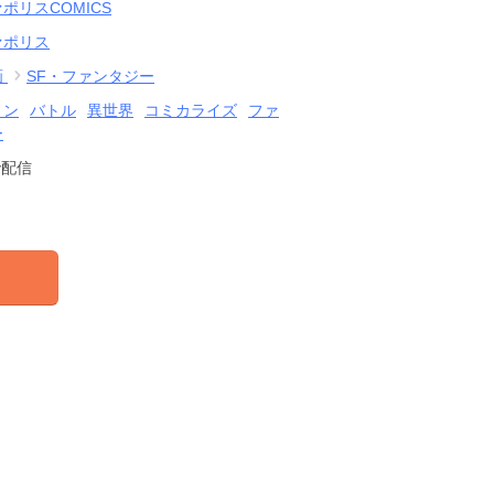
ポリスCOMICS
ァポリス
画
SF・ファンタジー
ョン
バトル
異世界
コミカライズ
ファ
ー
で配信