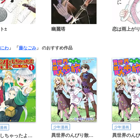
ト±
幽麗塔
にわ
」 「
藤なごみ
」 のおすすめ作品
少年漫画
少年漫画
漫画
異世界のんびり散歩旅【電子単行本版】
転生しちゃったよ（いや、ごめん）