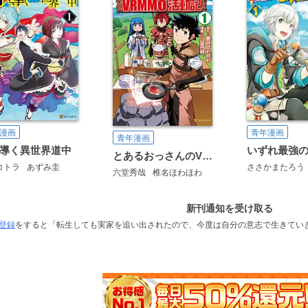
漫画
青年漫画
青年漫画
導く異世界道中
とあるおっさんのVRMMO活動記
コトラ
あずみ圭
ささかまたろう
六堂秀哉
椎名ほわほわ
新刊通知を受け取る
登録
をすると「転生しても実家を追い出されたので、今度は自分の意志で生きてい