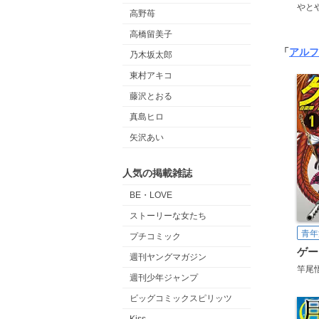
やと
高野苺
高橋留美子
「
アルフ
乃木坂太郎
東村アキコ
藤沢とおる
真島ヒロ
矢沢あい
人気の掲載雑誌
BE・LOVE
ストーリーな女たち
青年
プチコミック
週刊ヤングマガジン
竿尾
週刊少年ジャンプ
ビッグコミックスピリッツ