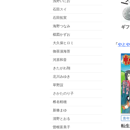
浅野いにお
石田スイ
石田拓実
海野つなみ
ギフ
楳図かずお
大久保ヒロミ
「
やとや
御茶漬海苔
河原和音
きたがわ翔
北川みゆき
草野誼
さかたのり子
椎名軽穂
新條まゆ
青年
清野とおる
曽根富美子