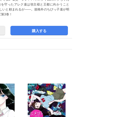
街を守ったアレク達は領主様と王都に向かうこと
しいと頼まれるが――。規格外のちびっ子達が明
第3巻！
購入する