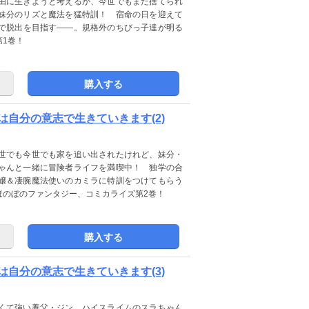
由に生きようと考えるが、今世でもまた捨てられ
妹分のリズと魔法を猛特訓！ 宿命の日を迎えて
で脱出を目指す――。規格外のちびっ子達が明る
1巻！
購入する
自分の意志で生きていきます(2)
世でも今世でも家を追い出されたけれど、妹分・
ゃんと一緒に冒険者ライフを満喫中！ 独学の合
嬢＆凄腕魔法使いのカミラに特訓をつけてもらう
ほのぼのファンタジー、コミカライズ第2巻！
購入する
自分の意志で生きていきます(3)
くて強い養父・ジン、ハイスライムのスラちゃん