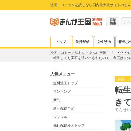
漫画・コミックを読むなら国内最大級サイトのまん
詳細
検索
トップ
先行配信
女性/少女
青年/少
漫画・コミック読むならまんが王国
やとや
転生しても実家を追い出されたので、今度は自分
人気メニュー
漫画・
無料漫画トップ
転
ランキング
き
新刊
新刊配信予定
てんせい
ジャンル
先行配信漫画トップ