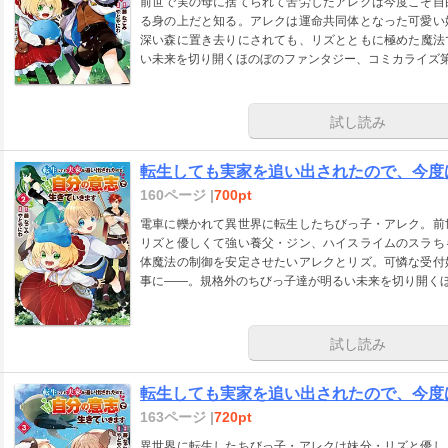
前世で実の母に捨てられて苦労したアレクは今度こそ自
る身の上だと知る。アレクは運命共同体となった可愛い
深い森に置き去りにされても、リズとともに極めた魔法
い未来を切り開くほのぼのファンタジー、コミカライズ第
試し読み
転生しても実家を追い出されたので、今度は
160ページ |
700pt
電車に轢かれて異世界に転生したちびっ子・アレク。前
リズと優しくて強い養父・ジン、ハイスライムのスラち
体魔法の制御を安定させたいアレクとリズ。可憐な受付
事に――。規格外のちびっ子達が明るい未来を切り開く
試し読み
転生しても実家を追い出されたので、今度は
163ページ |
720pt
異世界に転生したちびっ子・アレクは妹分・リズと優し