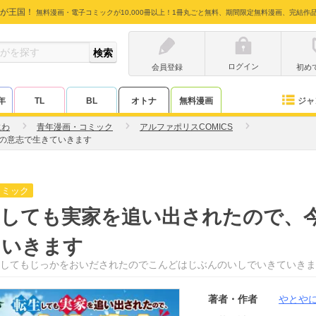
が王国！
無料漫画・電子コミックが10,000冊以上！1冊丸ごと無料、期間限定無料漫画、完結作
ログイン
会員登録
初め
ジャ
年
TL
BL
オトナ
無料漫画
にわ
青年漫画・コミック
アルファポリスCOMICS
の意志で生きていきます
コミック
生しても実家を追い出されたので、
ていきます
してもじっかをおいだされたのでこんどはじぶんのいしでいきていきま
著者・作者
やとや