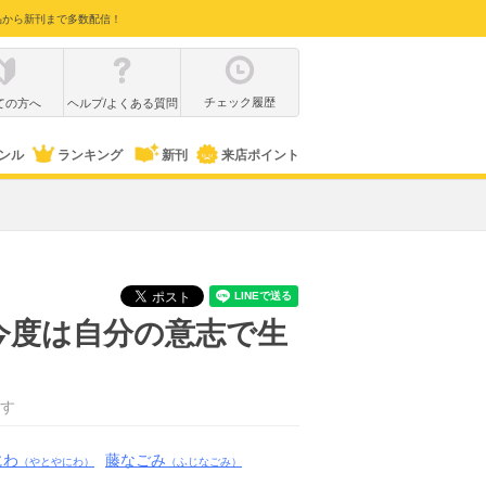
品から新刊まで多数配信！
チェック履歴
ての方へ
ヘルプ/よくある質問
ンル
ランキング
新刊
来店ポイント
今度は自分の意志で生
す
にわ
藤なごみ
（やとやにわ）
（ふじなごみ）