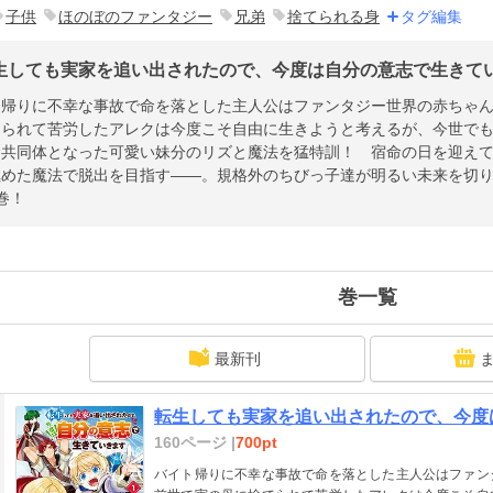
子供
ほのぼのファンタジー
兄弟
捨てられる身
タグ編集
生しても実家を追い出されたので、今度は自分の意志で生きていき
ト帰りに不幸な事故で命を落とした主人公はファンタジー世界の赤ちゃ
てられて苦労したアレクは今度こそ自由に生きようと考えるが、今世で
命共同体となった可愛い妹分のリズと魔法を猛特訓！ 宿命の日を迎え
極めた魔法で脱出を目指す――。規格外のちびっ子達が明るい未来を切
巻！
巻一覧
最新刊
転生しても実家を追い出されたので、今度は
160ページ |
700pt
バイト帰りに不幸な事故で命を落とした主人公はファン