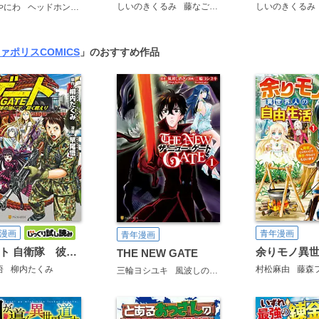
しいのきくるみ
藤なごみ
しいのきくるみ
やにわ
ヘッドホン侍
ァポリスCOMICS
」のおすすめ作品
漫画
青年漫画
青年漫画
ゲート 自衛隊 彼の地にて、斯く戦えり
THE NEW GATE
悟
柳内たくみ
村松麻由
藤森
三輪ヨシユキ
風波しのぎ