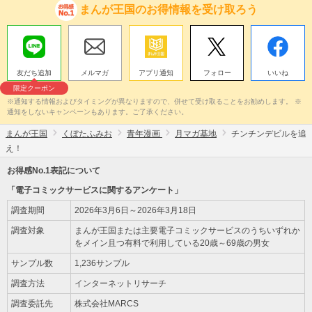
まんが王国のお得情報を受け取ろう
友だち追加
メルマガ
アプリ通知
フォロー
いいね
限定クーポン
※通知する情報およびタイミングが異なりますので、併せて受け取ることをお勧めします。 ※
通知をしないキャンペーンもあります。ご了承ください。
まんが王国
くぼたふみお
青年漫画
月マガ基地
チンチンデビルを追
え！
お得感No.1表記について
「電子コミックサービスに関するアンケート」
調査期間
2026年3月6日～2026年3月18日
調査対象
まんが王国または主要電子コミックサービスのうちいずれか
をメイン且つ有料で利用している20歳～69歳の男女
サンプル数
1,236サンプル
調査方法
インターネットリサーチ
調査委託先
株式会社MARCS