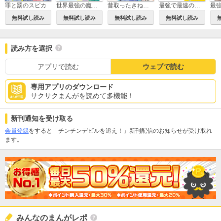
罪と罰のスピカ
世界最強の魔女、始めました ～私だけ『攻略サイト』を見れる世界で自由に生きます～
昔取ったきねづかで…と言いながら無双する定食屋のおっさん、実は伝説のダンジョン攻略者
最強で最速の無限レベルアップ
無料試し読み
無料試し読み
無料試し読み
無料試し読み
読み方を選択
アプリで読む
ウェブで読む
専用アプリのダウンロード
サクサクまんがを読めて多機能！
新刊通知を受け取る
会員登録
をすると「チンチンデビルを追え！」新刊配信のお知らせが受け取れ
ます。
みんなのまんがレポ