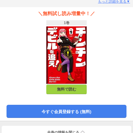
メディ開幕！
もっと詳細を見る▼
＼無料試し読み増量中！／
1巻
無料で読む
今すぐ会員登録する (無料)
全巻の情報を
閉じる