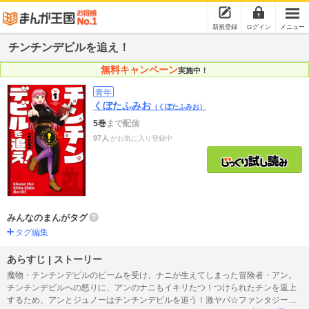
新規登録
ログイン
メニュー
チンチンデビルを追え！
無料キャンペーン
実施中！
青年
くぼたふみお
（くぼたふみお）
5巻
まで配信
97人
がお気に入り登録中
みんなのまんがタグ
タグ編集
あらすじ | ストーリー
魔物・チンチンデビルのビームを受け、ナニが生えてしまった冒険者・アン。
チンチンデビルへの怒りに、アンのナニもイキリたつ！つけられたチンを返上
するため、アンとジュノーはチンチンデビルを追う！激ヤバ☆ファンタジーコ