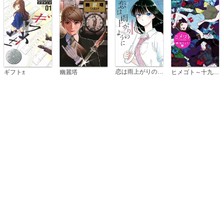
恋は雨上がりのように
ギフト±
幽麗塔
ヒメゴト～十九歳の制服～