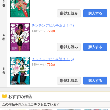
3
巻
試し読み
購入する
チンチンデビルを追え！(4)
140ページ
|
720pt
4
巻
試し読み
購入する
チンチンデビルを追え！(5)
140ページ
|
720pt
5
巻
試し読み
購入する
おすすめ作品
この作品を見た人はコチラも見ています