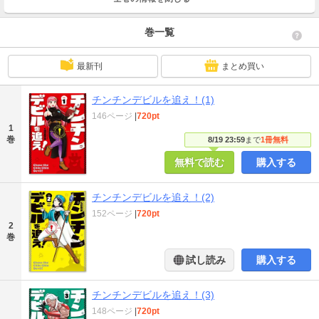
巻一覧
最新刊
まとめ買い
チンチンデビルを追え！(1)
146ページ
|
720pt
1
巻
8/19 23:59
まで
1冊無料
無料で読む
購入する
チンチンデビルを追え！(2)
152ページ
|
720pt
2
巻
試し読み
購入する
チンチンデビルを追え！(3)
148ページ
|
720pt