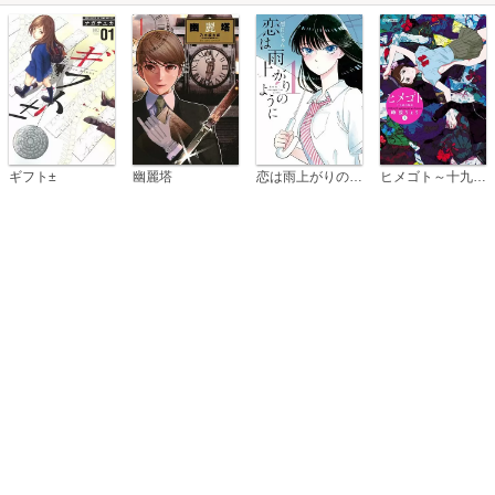
恋は雨上がりのように
ギフト±
幽麗塔
ヒメゴト～十九歳の制服～