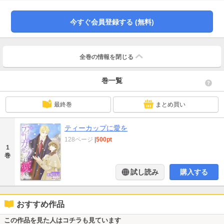
感と淡い想いに心乱れるアグネス。ところが、それ以降何かと彼と会う機会が
増えていき…？
今すぐ会員登録する (無料)
全巻の情報を
閉じる
巻一覧
最終巻
まとめ買い
ティーカップに愛を
128ページ
|
500pt
1
巻
試し読み
購入する
おすすめ作品
この作品を見た人はコチラも見ています