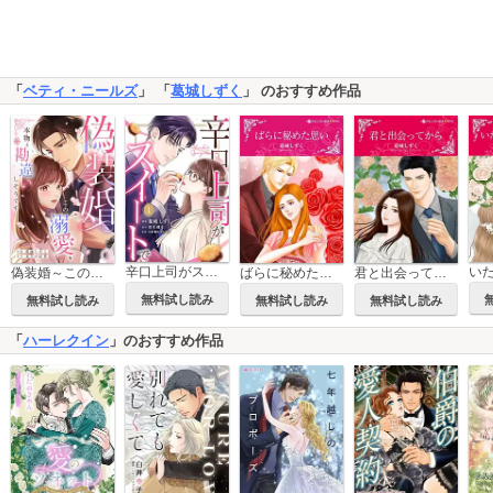
「
ベティ・ニールズ
」 「
葛城しずく
」 のおすすめ作品
辛口上司がスイートで
偽装婚～この溺愛、本物と勘違いしそうです～
ばらに秘めた思い
君と出会ってから
無料試し読み
無料試し読み
無料試し読み
無料試し読み
「
ハーレクイン
」のおすすめ作品