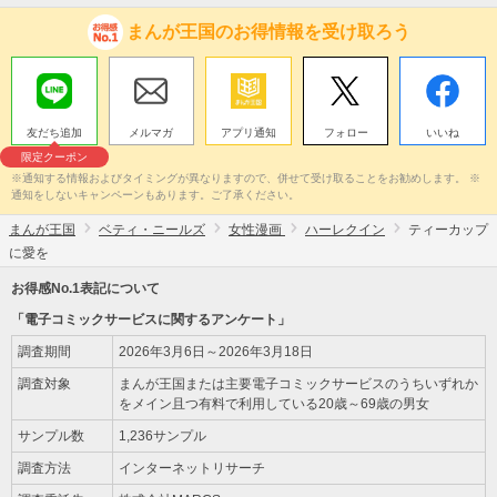
まんが王国のお得情報を受け取ろう
友だち追加
メルマガ
アプリ通知
フォロー
いいね
限定クーポン
※通知する情報およびタイミングが異なりますので、併せて受け取ることをお勧めします。 ※
通知をしないキャンペーンもあります。ご了承ください。
まんが王国
ベティ・ニールズ
女性漫画
ハーレクイン
ティーカップ
に愛を
お得感No.1表記について
「電子コミックサービスに関するアンケート」
調査期間
2026年3月6日～2026年3月18日
調査対象
まんが王国または主要電子コミックサービスのうちいずれか
をメイン且つ有料で利用している20歳～69歳の男女
サンプル数
1,236サンプル
調査方法
インターネットリサーチ