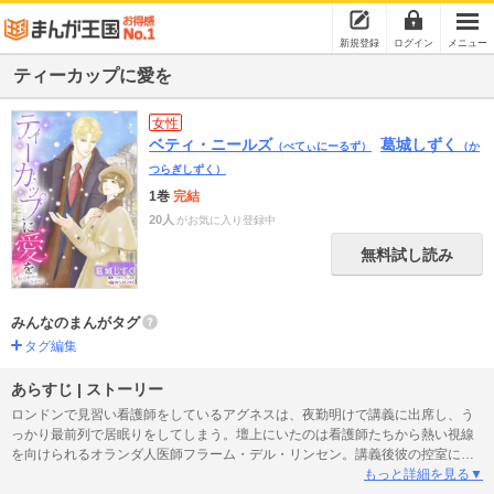
新規登録
ログイン
メニュー
ティーカップに愛を
女性
ベティ・ニールズ
葛城しずく
（べてぃにーるず）
（か
つらぎしずく）
1巻
完結
20人
がお気に入り登録中
無料試し読み
みんなのまんがタグ
タグ編集
あらすじ | ストーリー
ロンドンで見習い看護師をしているアグネスは、夜勤明けで講義に出席し、う
っかり最前列で居眠りをしてしまう。壇上にいたのは看護師たちから熱い視線
を向けられるオランダ人医師フラーム・デル・リンセン。講義後彼の控室に呼
び出され「君は尊敬心に欠けている。それに厚かましい」と叱責された。あ
もっと詳細を見る▼
あ、もしも姉みたいに美人だったら、こうは言われなかったのかしら？ 劣等