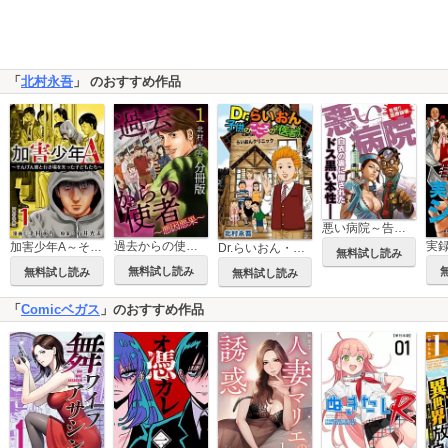
「
北村永吾
」 のおすすめ作品
悪い病院～告発!!医療崩壊編～
過去からの使者 ～悪因悪果～ 分冊版
加害少年A～そんげん寮と行き場を失った子どもたち～ 単行本版
Dr.らいおん・子供のこころのお医者さん
無料試し読み
無料試し読み
無料試し読み
無料試し読み
「
Comicベガス
」のおすすめ作品