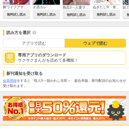
舞ワイフアサシン
オ憑カレ
ぬきたしR 単行本版
熟恋3～人妻マリエの誘惑～
無料試し読み
無料試し読み
無料試し読み
無料試し読み
読み方を選択
アプリで読む
ウェブで読む
専用アプリのダウンロード
サクサクまんがを読めて多機能！
新刊通知を受け取る
会員登録
をすると「怪人X～狙われし住民～ 超合本版」新刊配信のお知らせが
受け取れます。