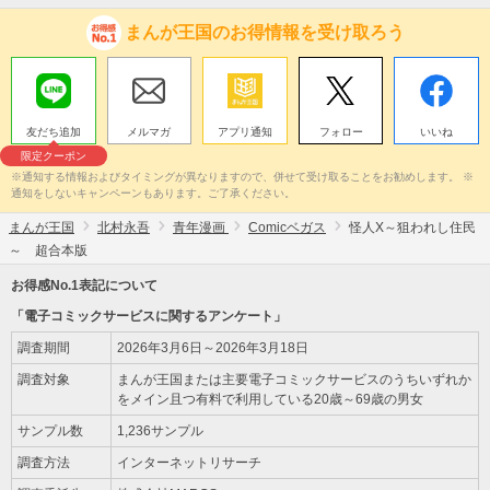
まんが王国のお得情報を受け取ろう
友だち追加
メルマガ
アプリ通知
フォロー
いいね
限定クーポン
※通知する情報およびタイミングが異なりますので、併せて受け取ることをお勧めします。 ※
通知をしないキャンペーンもあります。ご了承ください。
まんが王国
北村永吾
青年漫画
Comicベガス
怪人X～狙われし住民
～ 超合本版
お得感No.1表記について
「電子コミックサービスに関するアンケート」
調査期間
2026年3月6日～2026年3月18日
調査対象
まんが王国または主要電子コミックサービスのうちいずれか
をメイン且つ有料で利用している20歳～69歳の男女
サンプル数
1,236サンプル
調査方法
インターネットリサーチ