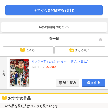
頼りになる町内会役員・高山の協力もあり、何とか日々を過ごしていた頃、
次々と住民が命を落とす悲惨な事件が起きた!!“人間の狂気と憎悪”を生々しく描
今すぐ会員登録する (無料)
く戦慄サイコサスペンスがここに誕生!!
全巻の情報を
閉じる
巻一覧
最終巻
まとめ買い
怪人X～狙われし住民～ 超合本版(1)
473ページ
|
2200pt
1
巻
試し読み
購入する
おすすめ作品
この作品を見た人はコチラも見ています