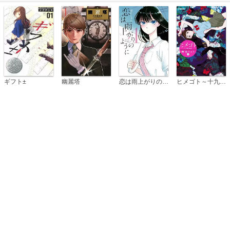
恋は雨上がりのように
ギフト±
幽麗塔
ヒメゴト～十九歳の制服～