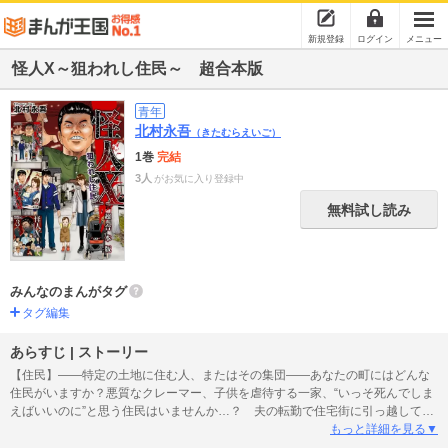
新規登録
ログイン
メニュー
怪人X～狙われし住民～ 超合本版
青年
北村永吾
（きたむらえいご）
1巻
完結
3人
がお気に入り登録中
無料試し読み
みんなのまんがタグ
タグ編集
あらすじ | ストーリー
【住民】――特定の土地に住む人、またはその集団――あなたの町にはどんな
住民がいますか？悪質なクレーマー、子供を虐待する一家、“いっそ死んでしま
えばいいのに”と思う住民はいませんか…？ 夫の転勤で住宅街に引っ越してき
た君塚良枝は、期待と不安が入り混じった新生活を送っていた。近隣住民は
もっと詳細を見る▼
「クレーマー老婆」「不審な小汚い男」などひとくせもふたくせもある様子。