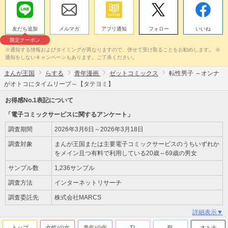
友だち追加
メルマガ
アプリ通知
フォロー
いいね
限定クーポン
※通知する情報およびタイミングが異なりますので、併せて受け取ることをお勧めします。 ※
通知をしないキャンペーンもあります。ご了承ください。
まんが王国
らする
青年漫画
ゼットコミックス
転性男子 ～オンナ
がオトコにタイムリープ～【タテヨミ】
お得感No.1表記について
「電子コミックサービスに関するアンケート」
調査期間
2026年3月6日～2026年3月18日
調査対象
まんが王国または主要電子コミックサービスのうちいずれか
をメイン且つ有料で利用している20歳～69歳の男女
サンプル数
1,236サンプル
調査方法
インターネットリサーチ
調査委託先
株式会社MARCS
詳細表示▼
トップ
女性/少女
青年/少年
TL
BL
オトナ