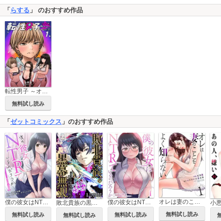
「
らする
」 のおすすめ作品
転性男子 ～オンナがオトコにタイムリープ～
無料試し読み
「
ゼットコミックス
」のおすすめ作品
オレは妻のことをよく知らない
僕の彼女はNTRているのだろうか【単行本版・特典付き】
僕の彼女はNTRているのだろうか
敗北貴族の黒幕無双～落ちぶれた伯爵家の息子ですが、裏社会から成り上がります～
無料試し読み
無料試し読み
無料試し読み
無料試し読み