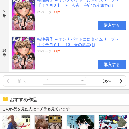
【タテヨミ】 9 今夜、宇宙の片隅で(3)
9
25ページ
|
33pt
巻
購入する
転性男子 ～オンナがオトコにタイムリープ～
【タテヨミ】 10 春の惑星(1)
10
32ページ
|
33pt
巻
購入する
前へ
次へ
おすすめ作品
この作品を見た人はコチラも見ています