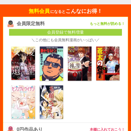
無料会員
こんなにお得！
になると
会員限定無料
もっと無料が読める！
会員登録で無料増量
＼この他にも会員無料漫画がいっぱい／
0円作品あり
本棚に入れておこう！