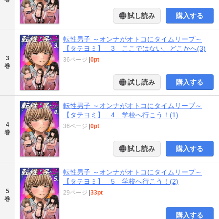
試し読み
購入する
転性男子 ～オンナがオトコにタイムリープ～
【タテヨミ】 3 ここではない、どこかへ(3)
3
36ページ
|
0pt
巻
試し読み
購入する
転性男子 ～オンナがオトコにタイムリープ～
【タテヨミ】 4 学校へ行こう！(1)
4
36ページ
|
0pt
巻
試し読み
購入する
転性男子 ～オンナがオトコにタイムリープ～
【タテヨミ】 5 学校へ行こう！(2)
5
29ページ
|
33pt
巻
購入する