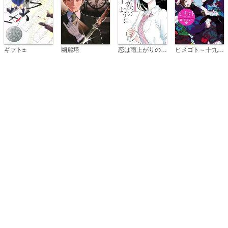
恋は雨上がりのように
ギフト±
幽麗塔
ヒメゴト～十九歳の制服～