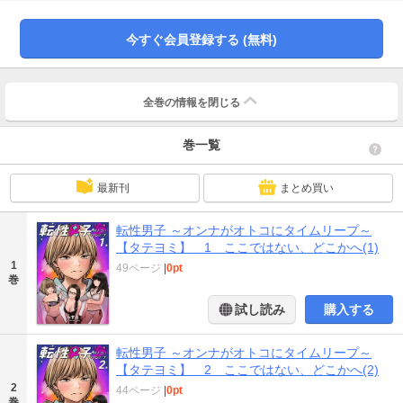
が、思春期の男の体から湧き上がる性衝動があまりにも激しくて、姉や妹との
日常的なふれあいにも興奮してしまう…!少女・詩麻が全力で多感な男子になっ
今すぐ会員登録する (無料)
て生きる姿を描いたちょっとエッチな男女入れ替わり青春コメディ！グルー
プ・ゼロの「転性男子 ～オンナがオトコにタイムリープ～」がタテヨミで登
場！
全巻の情報を
閉じる
巻一覧
最新刊
まとめ買い
転性男子 ～オンナがオトコにタイムリープ～
【タテヨミ】 1 ここではない、どこかへ(1)
1
49ページ
|
0pt
巻
試し読み
購入する
転性男子 ～オンナがオトコにタイムリープ～
【タテヨミ】 2 ここではない、どこかへ(2)
2
44ページ
|
0pt
巻