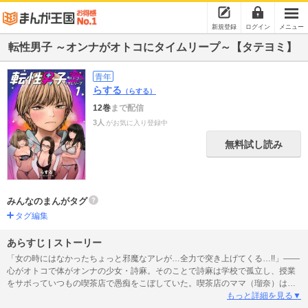
新規登録
ログイン
メニュー
転性男子 ～オンナがオトコにタイムリープ～【タテヨミ】
青年
らする
（らする）
12巻
まで配信
3人
がお気に入り登録中
無料試し読み
みんなのまんがタグ
タグ編集
あらすじ | ストーリー
「女の時にはなかったちょっと邪魔なアレが…全力で突き上げてくる…!!」――
心がオトコで体がオンナの少女・詩麻。そのことで詩麻は学校で孤立し、授業
をサボっていつもの喫茶店で愚痴をこぼしていた。喫茶店のママ（瑠奈）は
「男に生まれて女」として生きている。詩麻は偶然の事故により、1999年のマ
もっと詳細を見る▼
マ（瑠奈）の学生時代の体に心が転生する。男子の体を手に入れた詩麻だった