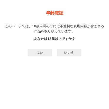
新規登録
ログイン
メニュー
年齢確認
奴隷の奪い方
このページでは、18歳未満の方には不適切な表現内容が含まれる
BL
作品を取り扱っています。
よしもと
（よしもと）
3巻
完結
あなたは18歳以上ですか？
無料試し読み
はい
いいえ
みんなのまんがタグ
タグ編集
あらすじ | ストーリー
ガタイのいい可愛い年下クン VS 知的で危険な色香の漂う年上既婚者！！ビル
の清掃のアルバイトをしている千田（ちだ）はある日、悪趣味なゲイカップル
の遊びに巻き込まれてしまう。しかし、その時のセックスがあまりに気持ちよ
くて、カップルの内の一人である相手の男・西條（さいじょう）のことが忘れ
もっと詳細を見る▼