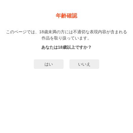
新規登録
ログイン
メニュー
年齢確認
大好きだから絶対犯したい
このページでは、18歳未満の方には不適切な表現内容が含まれる
BL
作品を取り扱っています。
ふじおかゆ
（ふじおかゆ）
4巻
完結
あなたは18歳以上ですか？
無料試し読み
はい
いいえ
みんなのまんがタグ
タグ編集
あらすじ | ストーリー
『地味顔眼鏡が大好きすぎて犯したい！！！』酔っ払って寝ているのをいいこ
とに、容赦なくせめまくる?受けが大好きすぎる攻め×地味顔眼鏡受け高校を卒
業後、東京に上京していた前田（まえだ）は地元の友人、和久井（わくい）の
誘いを受け、部活のＯＢ会に参加するため帰省していた。東京でストーカー被
もっと詳細を見る▼