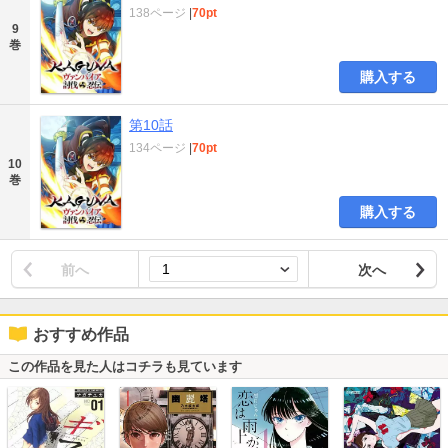
138ページ
|
70pt
9
巻
購入する
第10話
134ページ
|
70pt
10
巻
購入する
前へ
次へ
おすすめ作品
この作品を見た人はコチラも見ています