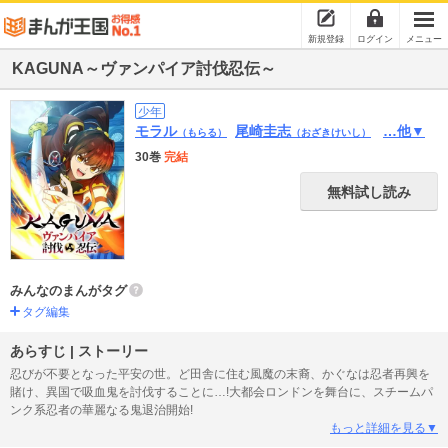
新規登録
ログイン
メニュー
KAGUNA～ヴァンパイア討伐忍伝～
少年
モラル
尾崎圭志
…他▼
（もらる）
（おざきけいし）
30巻
完結
無料試し読み
みんなのまんがタグ
タグ編集
あらすじ | ストーリー
忍びが不要となった平安の世。ど田舎に住む風魔の末裔、かぐなは忍者再興を
賭け、異国で吸血鬼を討伐することに…!大都会ロンドンを舞台に、スチームパ
ンク系忍者の華麗なる鬼退治開始!
もっと詳細を見る▼