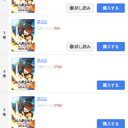
試し読み
購入する
第3話
131ページ
|
0pt
3
巻
試し読み
購入する
第4話
136ページ
|
70pt
4
巻
購入する
第5話
116ページ
|
70pt
5
巻
購入する