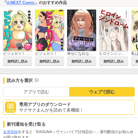
「
U-NEXT Comic
」のおすすめ作品
ビジョカツ！ 【分冊版】
ビジョカツ！
幸せになれない結婚相談所 【分冊版】
ヒロインシンドローム 【分冊版】
無料試し読み
無料試し読み
無料試し読み
無料試し読み
読み方を選択
アプリで読む
ウェブで読む
専用アプリのダウンロード
サクサクまんがを読めて多機能！
新刊通知を受け取る
会員登録
をすると「KAGUNA～ヴァンパイア討伐忍伝～」新刊配信のお知らせ
が受け取れます。