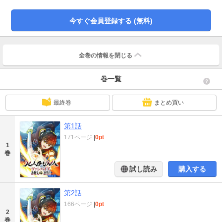
今すぐ会員登録する (無料)
全巻の情報を
閉じる
巻一覧
最終巻
まとめ買い
第1話
171ページ
|
0pt
1
巻
試し読み
購入する
第2話
166ページ
|
0pt
2
巻