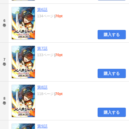
第6話
134ページ
|
70pt
6
巻
購入する
第7話
133ページ
|
70pt
7
巻
購入する
第8話
118ページ
|
70pt
8
巻
購入する
第9話