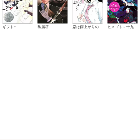
恋は雨上がりのように
ギフト±
幽麗塔
ヒメゴト～十九歳の制服～