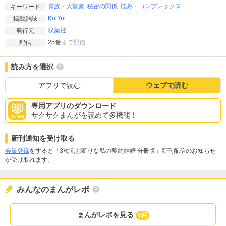
貴族・大富豪
秘密の関係
悩み・コンプレックス
キーワード
KoiYui
掲載雑誌
双葉社
発行元
25巻
まで配信
配信
読み方を選択
アプリで読む
ウェブで読む
専用アプリのダウンロード
サクサクまんがを読めて多機能！
新刊通知を受け取る
会員登録
をすると「3次元お断りな私の契約結婚 分冊版」新刊配信のお知らせ
が受け取れます。
みんなのまんがレポ
まんがレポを見る
1件