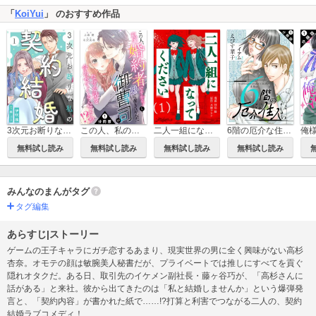
「
KoiYui
」 のおすすめ作品
3次元お断りな私の契約結婚
この人、私の婚約者ですから！と嘘に巻き込んだ御曹司がなぜか話を合わせてくるんですが！？ 分冊版
二人一組になってください(コミック)
6階の厄介な住人たち 分冊版
無料試し読み
無料試し読み
無料試し読み
無料試し読み
みんなのまんがタグ
タグ編集
あらすじ|ストーリー
ゲームの王子キャラにガチ恋するあまり、現実世界の男に全く興味がない高杉
杏奈。オモテの顔は敏腕美人秘書だが、プライベートでは推しにすべてを貢ぐ
隠れオタクだ。ある日、取引先のイケメン副社長・藤ヶ谷巧が、「高杉さんに
話がある」と来社。彼から出てきたのは「私と結婚しませんか」という爆弾発
言と、「契約内容」が書かれた紙で……!?打算と利害でつながる二人の、契約
結婚ラブコメディ！