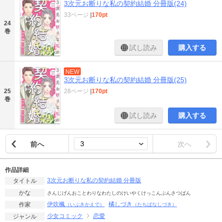
3次元お断りな私の契約結婚 分冊版(24)
33ページ
|
170pt
24
巻
試し読み
購入する
NEW
3次元お断りな私の契約結婚 分冊版(25)
28ページ
|
170pt
25
巻
試し読み
購入する
前へ
次へ
作品詳細
3次元お断りな私の契約結婚 分冊版
タイトル
かな
さんじげんおことわりなわたしのけいやくけっこんぶんさつばん
伊吹楓
橘しづき
作家
（いぶきかえで）
（たちばなしづき）
少女コミック
恋愛
ジャンル