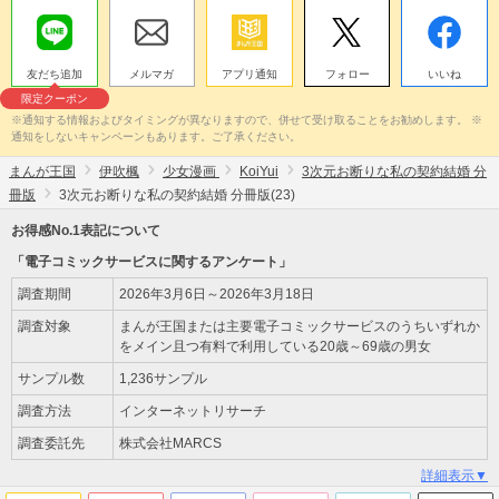
友だち追加
メルマガ
アプリ通知
フォロー
いいね
限定クーポン
※通知する情報およびタイミングが異なりますので、併せて受け取ることをお勧めします。 ※
通知をしないキャンペーンもあります。ご了承ください。
まんが王国
伊吹楓
少女漫画
KoiYui
3次元お断りな私の契約結婚 分
冊版
3次元お断りな私の契約結婚 分冊版(23)
お得感No.1表記について
「電子コミックサービスに関するアンケート」
調査期間
2026年3月6日～2026年3月18日
調査対象
まんが王国または主要電子コミックサービスのうちいずれか
をメイン且つ有料で利用している20歳～69歳の男女
サンプル数
1,236サンプル
調査方法
インターネットリサーチ
調査委託先
株式会社MARCS
詳細表示▼