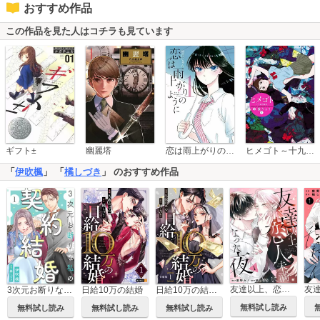
おすすめ作品
この作品を見た人はコチラも見ています
恋は雨上がりのように
ギフト±
幽麗塔
ヒメゴト～十九歳の制服～
「
伊吹楓
」 「
橘しづき
」 のおすすめ作品
友達以上、恋人未満になった夜
3次元お断りな私の契約結婚
日給10万の結婚
日給10万の結婚 【分冊版】
無料試し読み
無料試し読み
無料試し読み
無料試し読み