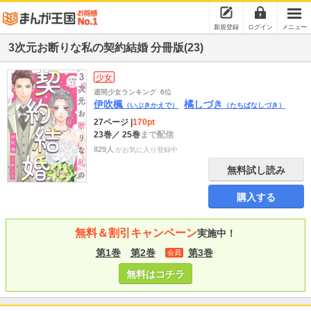
新規登録
ログイン
メニュー
3次元お断りな私の契約結婚 分冊版(23)
少女
週間少女ランキング
6位
伊吹楓
橘しづき
（いぶきかえで）
（たちばなしづき）
27ページ
|
170pt
23巻
／ 25巻
まで配信
829人
がお気に入り登録中
無料試し読み
購入する
無料＆割引キャンペーン
実施中！
第1巻
第2巻
第3巻
会員
無料はコチラ