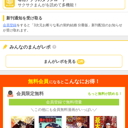
サクサクまんがを読めて多機能！
新刊通知を受け取る
会員登録
をすると「3次元お断りな私の契約結婚 分冊版」新刊配信のお知らせ
が受け取れます。
みんなのまんがレポ
まんがレポを見る
1件
無料会員
こんなにお得！
になると
会員限定無料
もっと無料が読める！
会員登録で無料増量
＼この他にも会員無料漫画がいっぱい／