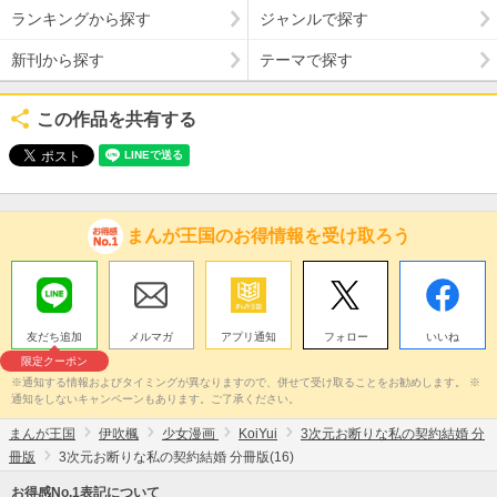
ランキングから探す
ジャンルで探す
新刊から探す
テーマで探す
この作品を共有する
まんが王国のお得情報を受け取ろう
友だち追加
メルマガ
アプリ通知
フォロー
いいね
限定クーポン
※通知する情報およびタイミングが異なりますので、併せて受け取ることをお勧めします。 ※
通知をしないキャンペーンもあります。ご了承ください。
まんが王国
伊吹楓
少女漫画
KoiYui
3次元お断りな私の契約結婚 分
冊版
3次元お断りな私の契約結婚 分冊版(16)
お得感No.1表記について