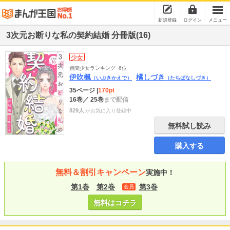
新規登録
ログイン
メニュー
3次元お断りな私の契約結婚 分冊版(16)
少女
週間少女ランキング
6位
伊吹楓
橘しづき
（いぶきかえで）
（たちばなしづき）
35ページ
|
170pt
16巻
／ 25巻
まで配信
829人
がお気に入り登録中
無料試し読み
購入する
無料＆割引キャンペーン
実施中！
第1巻
第2巻
第3巻
会員
無料はコチラ