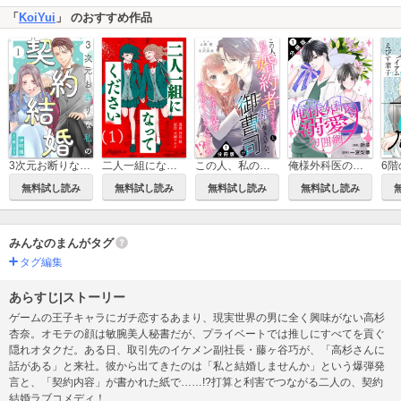
「
KoiYui
」 のおすすめ作品
3次元お断りな私の契約結婚
二人一組になってください(コミック)
この人、私の婚約者ですから！と嘘に巻き込んだ御曹司がなぜか話を合わせてくるんですが！？ 分冊版
俺様外科医の溺愛包囲網 分冊版
無料試し読み
無料試し読み
無料試し読み
無料試し読み
みんなのまんがタグ
タグ編集
あらすじ|ストーリー
ゲームの王子キャラにガチ恋するあまり、現実世界の男に全く興味がない高杉
杏奈。オモテの顔は敏腕美人秘書だが、プライベートでは推しにすべてを貢ぐ
隠れオタクだ。ある日、取引先のイケメン副社長・藤ヶ谷巧が、「高杉さんに
話がある」と来社。彼から出てきたのは「私と結婚しませんか」という爆弾発
言と、「契約内容」が書かれた紙で……!?打算と利害でつながる二人の、契約
結婚ラブコメディ！