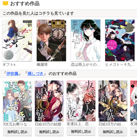
おすすめ作品
この作品を見た人はコチラも見ています
恋は雨上がりのように
ギフト±
幽麗塔
ヒメゴト～十九歳の制服～
「
伊吹楓
」 「
橘しづき
」 のおすすめ作品
友達以上、恋人未満になった夜
3次元お断りな私の契約結婚
日給10万の結婚
日給10万の結婚 【分冊版】
無料試し読み
無料試し読み
無料試し読み
無料試し読み