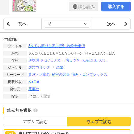
試し読み
購入する
前へ
次へ
作品詳細
3次元お断りな私の契約結婚 分冊版
タイトル
かな
さんじげんおことわりなわたしのけいやくけっこんぶんさつばん
伊吹楓
橘しづき
作家
（いぶきかえで）
（たちばなしづき）
少女コミック
恋愛
ジャンル
貴族・大富豪
秘密の関係
悩み・コンプレックス
キーワード
KoiYui
掲載雑誌
双葉社
発行元
25巻
まで配信
配信
読み方を選択
アプリで読む
ウェブで読む
専用アプリのダウンロード