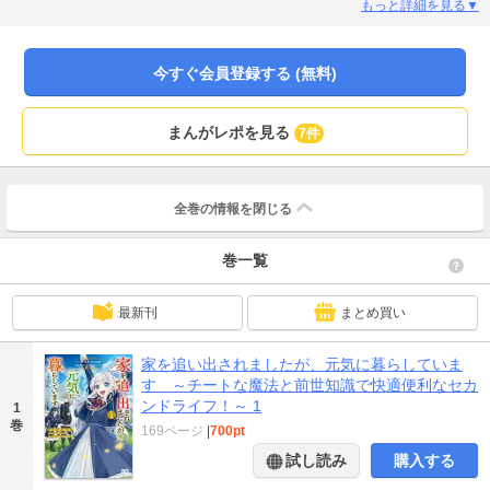
されるわ、異母妹に喧嘩を売られるわ、トラブルが続出！ さらに、魔法対決を
もっと詳細を見る▼
挑まれてーー!?脳筋令嬢がおくる異世界コメディ、コミカライズ開幕!!
今すぐ会員登録する (無料)
まんがレポを見る
7件
全巻の情報を
閉じる
巻一覧
最新刊
まとめ買い
家を追い出されましたが、元気に暮らしていま
す ～チートな魔法と前世知識で快適便利なセカ
ンドライフ！～ 1
1
巻
169ページ
|
700pt
試し読み
購入する