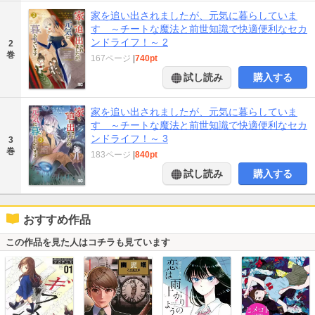
家を追い出されましたが、元気に暮らしていま
す ～チートな魔法と前世知識で快適便利なセカ
ンドライフ！～ 2
2
巻
167ページ
|
740pt
試し読み
購入する
家を追い出されましたが、元気に暮らしていま
す ～チートな魔法と前世知識で快適便利なセカ
ンドライフ！～ 3
3
巻
183ページ
|
840pt
試し読み
購入する
おすすめ作品
この作品を見た人はコチラも見ています