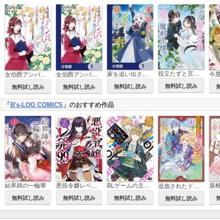
役立たずと言われた傷物令嬢、一途な魔剣士様に求められまして
家を追い出されましたが、元気に暮らしています ～チートな魔法と前世知識で快適便利なセカンドライフ！～【分冊版】
女伯爵アンバーには商才がある！ やっと自由になれたので、再婚なんてお断り
女伯爵アンバーには商才がある！ やっと自由になれたので、再婚なんてお断り【分冊版】
無料試し読み
無料試し読み
無料試し読み
無料試し読み
「
B's-LOG COMICS
」のおすすめ作品
結界師の一輪華
悪役令嬢レベル99 ～私は裏ボスですが魔王ではありません～
BLゲームの主人公の弟であることに気がつきました
追放されたドラゴン好き令嬢は、北方辺境伯の愛に気づかない
無料試し読み
無料試し読み
無料試し読み
無料試し読み