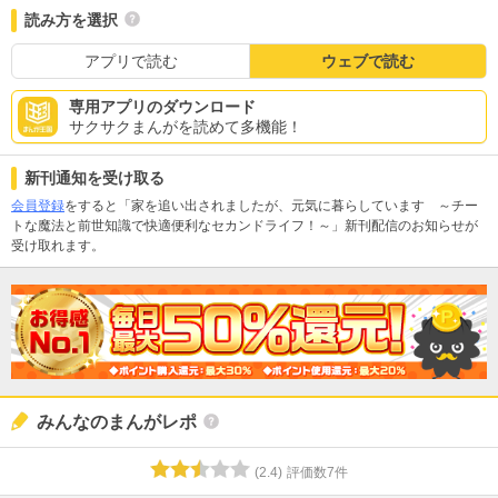
読み方を選択
アプリで読む
ウェブで読む
専用アプリのダウンロード
サクサクまんがを読めて多機能！
新刊通知を受け取る
会員登録
をすると「家を追い出されましたが、元気に暮らしています ～チー
トな魔法と前世知識で快適便利なセカンドライフ！～」新刊配信のお知らせが
受け取れます。
みんなのまんがレポ
(
2.4
)
評価数
7
件