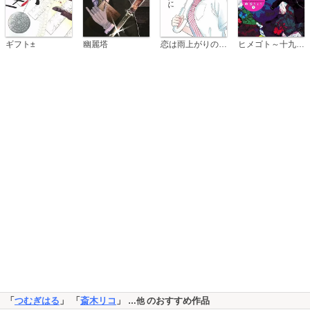
恋は雨上がりのように
ギフト±
幽麗塔
ヒメゴト～十九歳の制服～
「
つむぎはる
」 「
斎木リコ
」
のおすすめ作品
…他