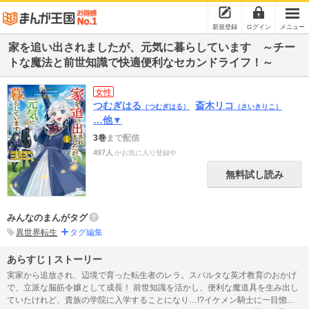
新規登録
ログイン
メニュー
家を追い出されましたが、元気に暮らしています ～チー
トな魔法と前世知識で快適便利なセカンドライフ！～
女性
つむぎはる
斎木リコ
（つむぎはる）
（さいきりこ）
…他▼
3巻
まで配信
497人
がお気に入り登録中
無料試し読み
みんなのまんがタグ
異世界転生
タグ編集
あらすじ | ストーリー
実家から追放され、辺境で育った転生者のレラ。スパルタな英才教育のおかげ
で、立派な脳筋令嬢として成長！ 前世知識を活かし、便利な魔道具を生み出し
ていたけれど、貴族の学院に入学することになり…!?イケメン騎士に一目惚れ