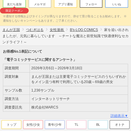
友だち追加
メルマガ
アプリ通知
フォロー
いいね
限定クーポン
※通知する情報およびタイミングが異なりますので、併せて受け取ることをお勧めします。 ※
通知をしないキャンペーンもあります。ご了承ください。
まんが王国
つむぎはる
女性漫画
B's-LOG COMICS
家を追い出され
ましたが、元気に暮らしています ～チートな魔法と前世知識で快適便利なセカ
ンドライフ！～
お得感No.1表記について
「電子コミックサービスに関するアンケート」
調査期間
2026年3月6日～2026年3月18日
調査対象
まんが王国または主要電子コミックサービスのうちいずれか
をメイン且つ有料で利用している20歳～69歳の男女
サンプル数
1,236サンプル
調査方法
インターネットリサーチ
調査委託先
株式会社MARCS
詳細表示▼
トップ
女性/少女
青年/少年
TL
BL
オトナ