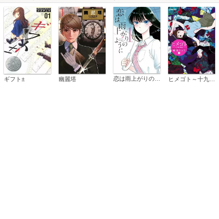
恋は雨上がりのように
ギフト±
幽麗塔
ヒメゴト～十九歳の制服～