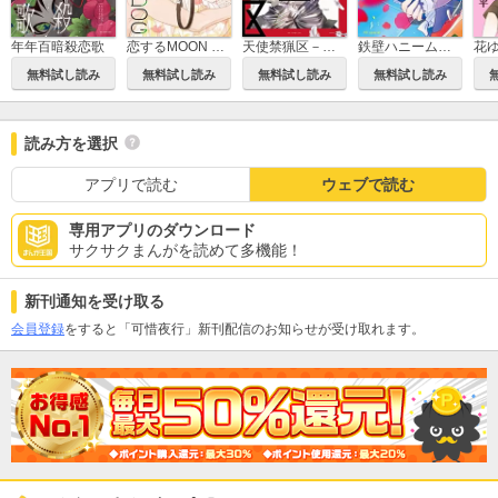
年年百暗殺恋歌
恋するMOON DOG
天使禁猟区－東京クロノス－
鉄壁ハニームーン
無料試し読み
無料試し読み
無料試し読み
無料試し読み
読み方を選択
アプリで読む
ウェブで読む
専用アプリのダウンロード
サクサクまんがを読めて多機能！
新刊通知を受け取る
会員登録
をすると「可惜夜行」新刊配信のお知らせが受け取れます。