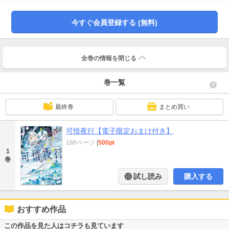
風ファンタジー。(このコミックスには花ゆめAi Vol.62-64に掲載されたstory01-
03、花ゆめAi Vol.68に掲載された「可惜夜行 特別編－可惜夜光－」を収録し
ております。)
今すぐ会員登録する (無料)
全巻の情報を
閉じる
巻一覧
最終巻
まとめ買い
可惜夜行【電子限定おまけ付き】
186ページ
|
500pt
1
巻
試し読み
購入する
おすすめ作品
この作品を見た人はコチラも見ています