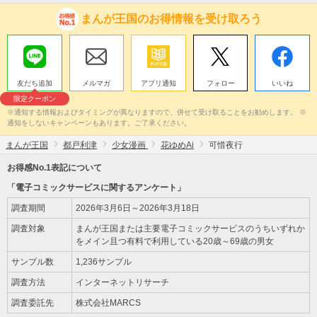
まんが王国のお得情報を受け取ろう
友だち追加
メルマガ
アプリ通知
フォロー
いいね
限定クーポン
※通知する情報およびタイミングが異なりますので、併せて受け取ることをお勧めします。 ※
通知をしないキャンペーンもあります。ご了承ください。
まんが王国
都戸利津
少女漫画
花ゆめAi
可惜夜行
お得感No.1表記について
「電子コミックサービスに関するアンケート」
調査期間
2026年3月6日～2026年3月18日
調査対象
まんが王国または主要電子コミックサービスのうちいずれか
をメイン且つ有料で利用している20歳～69歳の男女
サンプル数
1,236サンプル
調査方法
インターネットリサーチ
調査委託先
株式会社MARCS