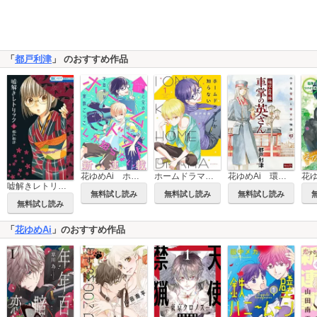
「
都戸利津
」 のおすすめ作品
花ゆめAi ホームドラマしか知らない
ホームドラマしか知らない
花ゆめAi 環状白馬線 車掌の英さん
嘘解きレトリック
無料試し読み
無料試し読み
無料試し読み
無料試し読み
「
花ゆめAi
」のおすすめ作品