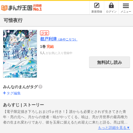
新規登録
ログイン
メニュー
可惜夜行
少女
都戸利津
（みやこりつ）
1巻
完結
5人
がお気に入り登録中
無料試し読み
みんなのまんがタグ
タグ編集
あらすじ | ストーリー
【電子限定描き下ろしおまけ5ｐ付き！】誰からも必要とされず生きてきた青
年・亮の元へ、月からの使者・暁がやってくる。暁は、亮が月世界の最高権力
者の生まれ変わりであり、彼を玉座に据えるため迎えに来たと語る。亮は現世
を離れることを喜んで受け入れるが…？月と人をめぐる、優しく切ない現代和
もっと詳細を見る▼