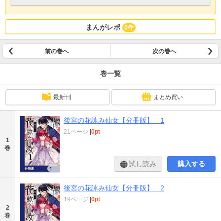
まんがレポ
0件
前の巻へ
次の巻へ
巻一覧
最新刊
まとめ買い
後宮の花詠み仙女【分冊版】 1
21ページ
|
0pt
1
巻
試し読み
購入する
後宮の花詠み仙女【分冊版】 2
19ページ
|
0pt
2
巻