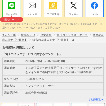
友だち追加
メルマガ
アプリ通知
フォロー
いいね
限定クーポン
※通知する情報およびタイミングが異なりますので、併せて受け取ることをお勧めします。 ※
通知をしないキャンペーンもあります。ご了承ください。
まんが王国
松藤かるり
少女漫画
角川コミックス・エース
後宮の花
詠み仙女【分冊版】
後宮の花詠み仙女【分冊版】 3
お得感No.1表記について
「電子コミックサービスに関するアンケート」
調査期間
2026年3月6日～2026年3月18日
調査対象
まんが王国または主要電子コミックサービスのうちいずれか
をメイン且つ有料で利用している20歳～69歳の男女
サンプル数
1,236サンプル
調査方法
インターネットリサーチ
調査委託先
株式会社MARCS
詳細表示▼