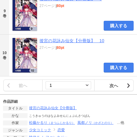
27ページ
|
80pt
9
巻
購入する
後宮の花詠み仙女【分冊版】 10
27ページ
|
80pt
10
巻
購入する
前へ
次へ
作品詳細
後宮の花詠み仙女【分冊版】
タイトル
かな
こうきゅうのはなよみせんにょぶんさつばん
松藤かるり
風都ノリ
…他
作家
（まつふじかるり）
（かざとのり）
少女コミック
恋愛
ジャンル