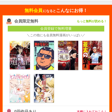
無料会員
こんなにお得！
になると
会員限定無料
もっと無料が読める！
会員登録で無料増量
＼この他にも会員無料漫画がいっぱい／
0円作品あり
本棚に入れておこう！