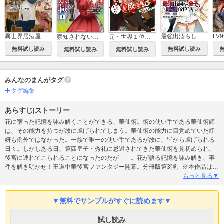
異世界居酒屋「のぶ」
LV
最強出涸らし皇子の暗躍帝位争い
察知されない最強職
元・世界１位のサブキャラ育成日記 ～廃プレイヤー、異世界を攻略中！～
無料試し読み
無料試し読み
無料試し読み
無料試し読み
みんなのまんがタグ
タグ編集
あらすじ|ストーリー
花に宿った記憶を詠み解くことができる、華仙術。術の使い手である華仙術師
は、その能力を持つが故に虐げられてしまう。華仙術の能力に目覚めていた紅
妍も例外ではなかった。一族で唯一の使い手であるが故に、皆から虐げられる
日々。しかしある日、第四皇子・秀礼に忌避されてきた華仙術を見初められ、
後宮に連れてこられることになったのだが――。花が語る記憶を詠み解き、事
件を解き明かせ！王道中華後宮ファンタジー開幕。分冊版第3弾。※本作品は単
行本を分割したもので、本編内容は同一のものとなります。重複購入にご注意
もっと見る▼
ください。
▼無料でサンプルがすぐに読めます▼
試し読み