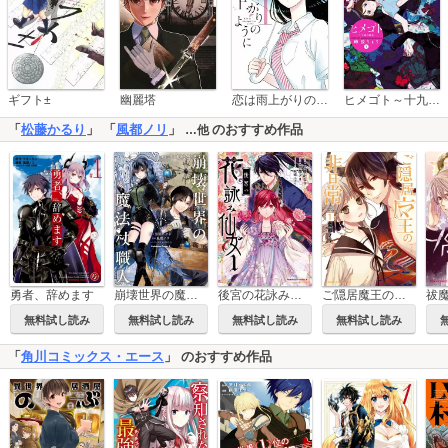
恋は雨上がりのように
ギフト±
幽麗塔
ヒメゴト～十九歳の制服～
「
松藤かるり
」 「
風都ノリ
」
のおすすめ作品
…他
勇者、辞めます
崩壊世界の魔法杖職人
後宮の花詠み仙女
ご隠居魔王の非日常
無料試し読み
無料試し読み
無料試し読み
無料試し読み
「
角川コミックス・エース
」 のおすすめ作品