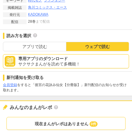
時代モノ
ファンタジー
キーワード
角川コミックス・エース
掲載雑誌
KADOKAWA
発行元
28巻
まで配信
配信
読み方を選択
アプリで読む
ウェブで読む
専用アプリのダウンロード
サクサクまんがを読めて多機能！
新刊通知を受け取る
会員登録
をすると「後宮の花詠み仙女【分冊版】」新刊配信のお知らせが受け
取れます。
みんなのまんがレポ
現在まんがレポはありません
0件