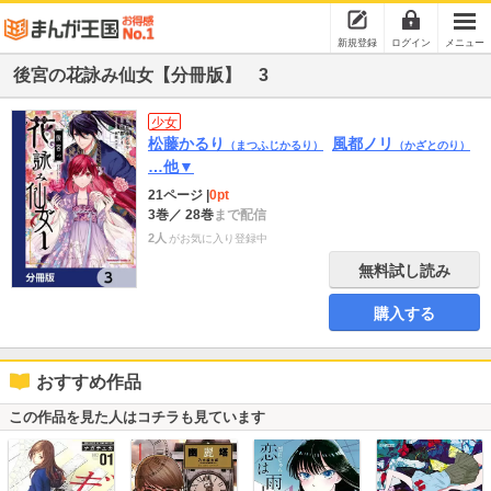
新規登録
ログイン
メニュー
後宮の花詠み仙女【分冊版】 3
少女
松藤かるり
風都ノリ
（まつふじかるり）
（かざとのり）
…他▼
21ページ
|
0pt
3巻
／ 28巻
まで配信
2人
がお気に入り登録中
無料試し読み
購入する
おすすめ作品
この作品を見た人はコチラも見ています