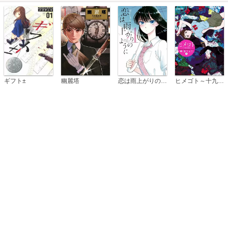
恋は雨上がりのように
ギフト±
幽麗塔
ヒメゴト～十九歳の制服～