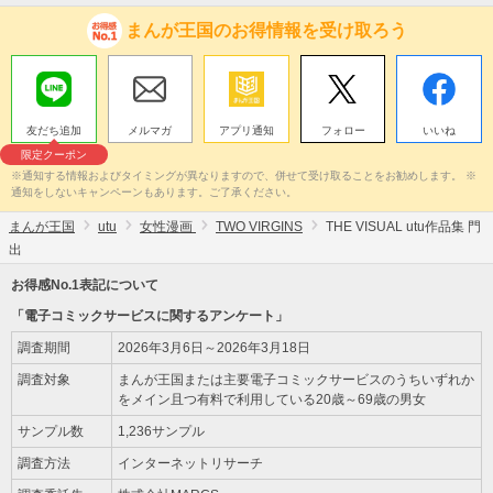
まんが王国のお得情報を受け取ろう
友だち追加
メルマガ
アプリ通知
フォロー
いいね
限定クーポン
※通知する情報およびタイミングが異なりますので、併せて受け取ることをお勧めします。 ※
通知をしないキャンペーンもあります。ご了承ください。
まんが王国
utu
女性漫画
TWO VIRGINS
THE VISUAL utu作品集 門
出
お得感No.1表記について
「電子コミックサービスに関するアンケート」
調査期間
2026年3月6日～2026年3月18日
調査対象
まんが王国または主要電子コミックサービスのうちいずれか
をメイン且つ有料で利用している20歳～69歳の男女
サンプル数
1,236サンプル
調査方法
インターネットリサーチ