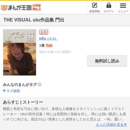
新規登録
ログイン
メニュー
THE VISUAL utu作品集 門出
女性
utu
（うつ）
1巻
完結
1人
がお気に入り登録中
無料試し読み
みんなのまんがタグ
タグ編集
あらすじ | ストーリー
構図と色彩を巧みに使い分け、多様な人物像をスタイリッシュに描くイラスト
レーター・utuの初作品集！時には意図的に視線を外し、時には強い眼差しを真
っすぐに向ける。屈託のない溌溂とした表情をしたかと思えば、一転、憂いを
おびたミステリアスな雰囲気を纏う。デビュー以来、様々な情感を持つ人物画
もっと詳細を見る▼
を自在に描いてきたutu。「門出」と題した本作は、次の新しい創作への旅立ち