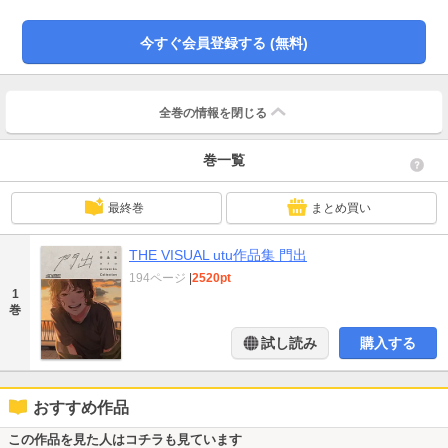
も予感させる作品集です。
今すぐ会員登録する (無料)
全巻の情報を
閉じる
巻一覧
最終巻
まとめ買い
THE VISUAL utu作品集 門出
194ページ
|
2520pt
1
巻
試し読み
購入する
おすすめ作品
この作品を見た人はコチラも見ています