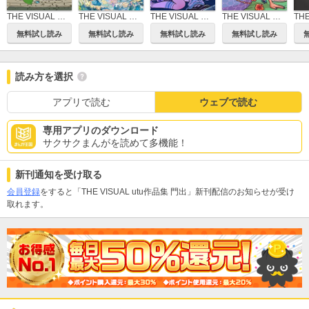
THE VISUAL 昼間作品集 今日は他の日
THE VISUAL ならの作品集 境界の向こう側
THE VISUAL 佐藤なつみ作品集 PELORINGIRL
THE VISUAL ヨシダナツミ作品集 ウォーターメロウ
無料試し読み
無料試し読み
無料試し読み
無料試し読み
読み方を選択
アプリで読む
ウェブで読む
専用アプリのダウンロード
サクサクまんがを読めて多機能！
新刊通知を受け取る
会員登録
をすると「THE VISUAL utu作品集 門出」新刊配信のお知らせが受け
取れます。