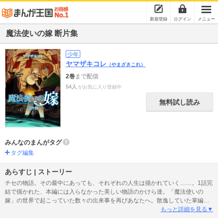
新規登録
ログイン
メニュー
魔法使いの嫁 断片集
少年
ヤマザキコレ
（やまざきこれ）
2巻
まで配信
54人
がお気に入り登録中
無料試し読み
みんなのまんがタグ
タグ編集
あらすじ | ストーリー
チセの物語。その最中にあっても、それぞれの人生は描かれていく……。1話完
結で描かれた、本編には入らなかった美しい物語のかけら達。「魔法使いの
嫁」の世界で起こっていた数々の出来事を再びあなたへ。散逸していた掌編
『断片集』が待望の単行本化。
もっと詳細を見る▼