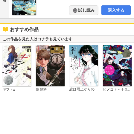
巻
試し読み
購入する
おすすめ作品
この作品を見た人はコチラも見ています
恋は雨上がりのように
ギフト±
幽麗塔
ヒメゴト～十九歳の制服～