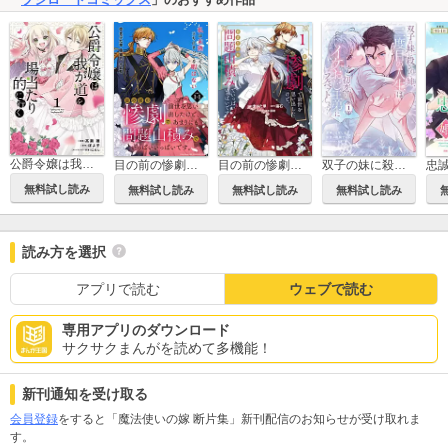
公爵令嬢は我が道を場当たり的に行く
目の前の惨劇で前世を思い出したけど、あまりにも問題山積みでいっぱいいっぱいです。 連載版
目の前の惨劇で前世を思い出したけど、あまりにも問題山積みでいっぱいいっぱいです。
双子の妹に殺された姉、二度目の人生は初恋のイケおじ王弟にフルベットします！
無料試し読み
無料試し読み
無料試し読み
無料試し読み
読み方を選択
アプリで読む
ウェブで読む
専用アプリのダウンロード
サクサクまんがを読めて多機能！
新刊通知を受け取る
会員登録
をすると「魔法使いの嫁 断片集」新刊配信のお知らせが受け取れま
す。