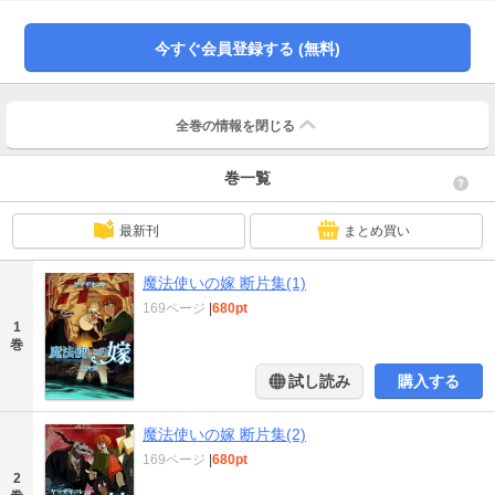
今すぐ会員登録する (無料)
全巻の情報を
閉じる
巻一覧
最新刊
まとめ買い
魔法使いの嫁 断片集(1)
169ページ
|
680pt
1
巻
試し読み
購入する
魔法使いの嫁 断片集(2)
169ページ
|
680pt
2