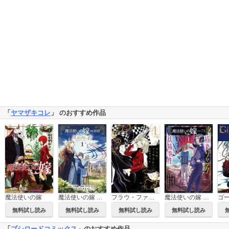
「
ヤマザキコレ
」 のおすすめ作品
魔法使いの嫁
魔法使いの嫁 詩篇.108 魔術師の青
魔法使いの嫁 詩篇.75 稲妻ジャックと妖精事件
フラウ・ファウスト
無料試し読み
無料試し読み
無料試し読み
無料試し読み
「
ブシロードコミックス
」のおすすめ作品