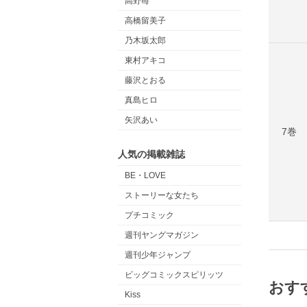
高野苺
高橋留美子
乃木坂太郎
東村アキコ
藤沢とおる
真島ヒロ
矢沢あい
7巻
人気の掲載雑誌
BE・LOVE
ストーリーな女たち
プチコミック
週刊ヤングマガジン
週刊少年ジャンプ
ビッグコミックスピリッツ
おす
Kiss