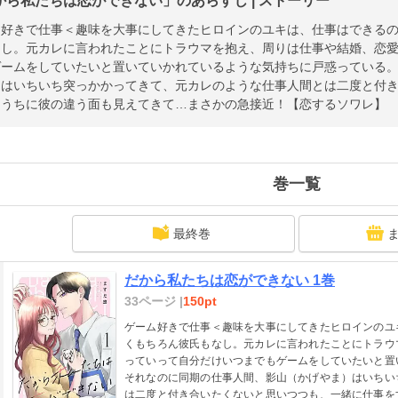
から私たちは恋ができない」のあらすじ | ストーリー
ム好きで仕事＜趣味を大事にしてきたヒロインのユキは、仕事はできる
なし。元カレに言われたことにトラウマを抱え、周りは仕事や結婚、恋
ゲームをしていたいと置いていかれているような気持ちに戸惑っている
）はいちいち突っかかってきて、元カレのような仕事人間とは二度と付
るうちに彼の違う面も見えてきて…まさかの急接近！【恋するソワレ】
巻一覧
最終巻
だから私たちは恋ができない 1巻
33ページ |
150pt
ゲーム好きで仕事＜趣味を大事にしてきたヒロインのユ
くもちろん彼氏もなし。元カレに言われたことにトラウ
っていって自分だけいつまでもゲームをしていたいと置
それなのに同期の仕事人間、影山（かげやま）はいちい
は二度と付き合いたくないと思いつつも、一緒に仕事を