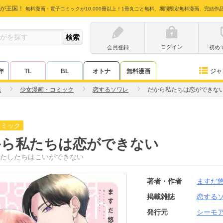
が王国！
無料漫画・電子コミックが10,000冊以上！1冊丸ごと無料、期間限定無料漫画、完結作
ログイン
会員登録
初め
ジャ
年
TL
BL
オトナ
無料漫画
悠
少女漫画・コミック
恋するソワレ
だから私たちは恋ができな
コミック
から私たちは恋ができない
たしたちはこいができない
著者・作者
ますだ
掲載雑誌
恋する
発行元
シーモ