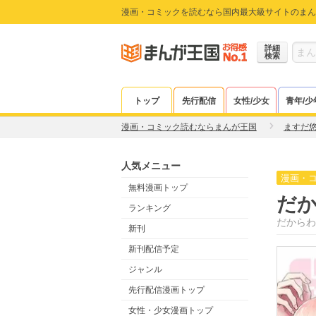
漫画・コミックを読むなら国内最大級サイトのまん
詳細
検索
トップ
先行配信
女性/少女
青年/少
漫画・コミック読むならまんが王国
ますだ
人気メニュー
漫画・
無料漫画トップ
だ
ランキング
だからわ
新刊
新刊配信予定
ジャンル
先行配信漫画トップ
女性・少女漫画トップ