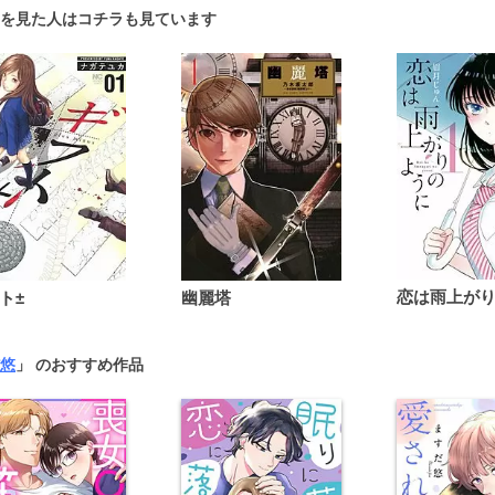
を見た人はコチラも見ています
ト±
幽麗塔
悠
」 のおすすめ作品