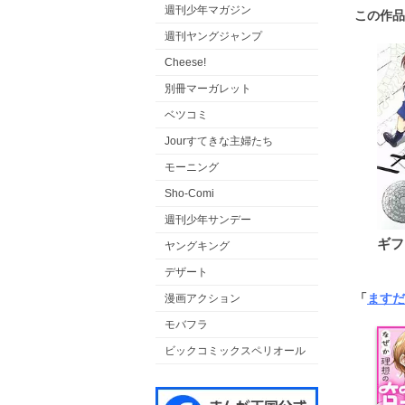
週刊少年マガジン
この作品
週刊ヤングジャンプ
Cheese!
別冊マーガレット
ベツコミ
Jourすてきな主婦たち
モーニング
Sho-Comi
週刊少年サンデー
ギフ
ヤングキング
デザート
「
ますだ
漫画アクション
モバフラ
ビックコミックスペリオール