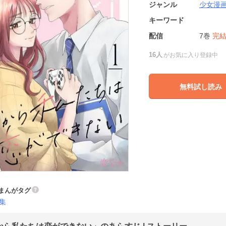
ジャンル
少女漫
キーワード
配信
7巻
完
16人
がお気に入り登録中
無料試し読み
まんがタグ
集