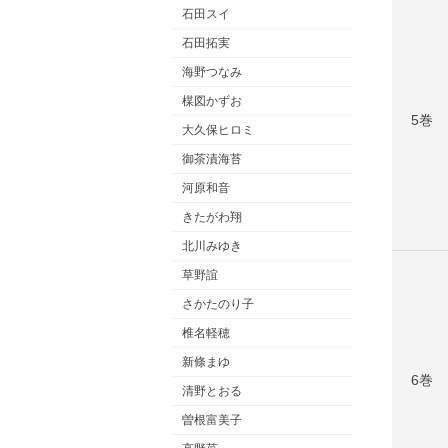
石田スイ
石田拓実
海野つなみ
楳図かずお
5巻
大久保ヒロミ
御茶漬海苔
河原和音
きたがわ翔
北川みゆき
草野誼
さかたのり子
椎名軽穂
新條まゆ
6巻
清野とおる
曽根富美子