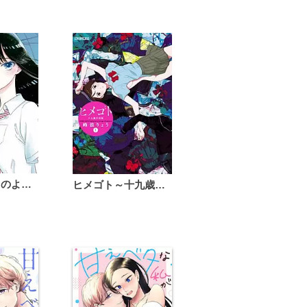
恋は雨上がりのように
ヒメゴト～十九歳の制服～