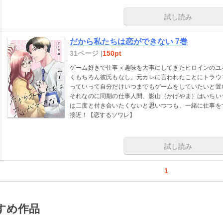
試し読み
だから私たちは恋ができない 7巻
31ページ |
150pt
ゲーム好きで仕事＜趣味を大事にしてきたヒロインのユ
くもちろん彼氏もなし。元カレに言われたことにトラウ
っていって自分だけいつまでもゲームをしていたいと置
それなのに同期の仕事人間、影山（かげやま）はいちい
は二度と付き合いたくないと思いつつも、一緒に仕事を
接近！【恋するソワレ】
試し読み
1
すめ作品