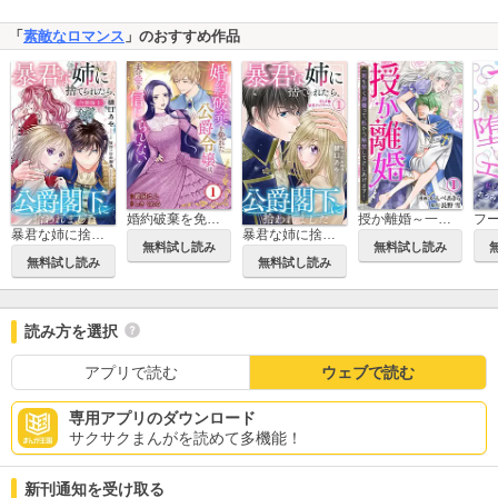
「
素敵なロマンス
」のおすすめ作品
婚約破棄を免れた公爵令嬢は、夫の愛を信じられない
授か離婚～一刻も早く身籠って、私から解放してさしあげます！
暴君な姉に捨てられたら、公爵閣下に拾われました【合冊版】
暴君な姉に捨てられたら、公爵閣下に拾われました
無料試し読み
無料試し読み
無料試し読み
無料試し読み
読み方を選択
アプリで読む
ウェブで読む
専用アプリのダウンロード
サクサクまんがを読めて多機能！
新刊通知を受け取る