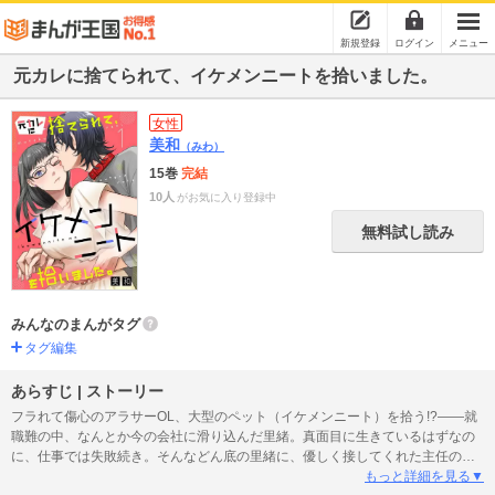
新規登録
ログイン
メニュー
元カレに捨てられて、イケメンニートを拾いました。
女性
美和
（みわ）
15巻
完結
10人
がお気に入り登録中
無料試し読み
みんなのまんがタグ
タグ編集
あらすじ | ストーリー
フラれて傷心のアラサーOL、大型のペット（イケメンニート）を拾う!?――就
職難の中、なんとか今の会社に滑り込んだ里緒。真面目に生きているはずなの
に、仕事では失敗続き。そんなどん底の里緒に、優しく接してくれた主任の九
条さん。デートを重ね、気づけば本気の恋に落ちていた。このまま彼とずっ
もっと詳細を見る▼