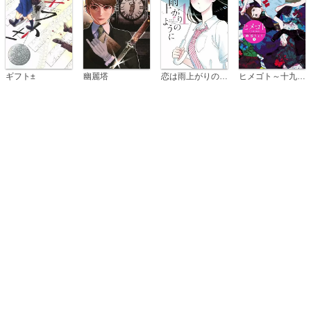
恋は雨上がりのように
ギフト±
幽麗塔
ヒメゴト～十九歳の制服～