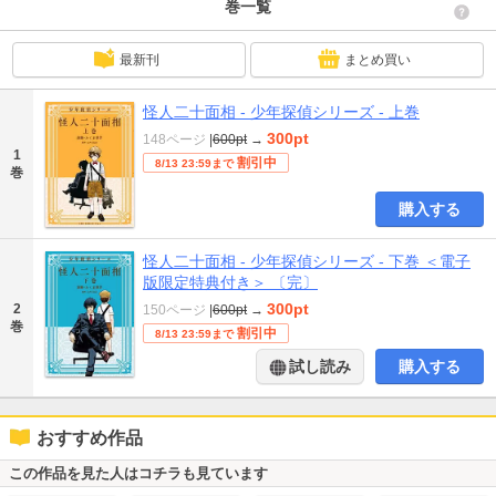
巻一覧
最新刊
まとめ買い
怪人二十面相 - 少年探偵シリーズ - 上巻
300pt
148ページ
|
600pt
→
1
割引中
8/13 23:59まで
巻
購入する
怪人二十面相 - 少年探偵シリーズ - 下巻 ＜電子
版限定特典付き＞ 〔完〕
300pt
2
150ページ
|
600pt
→
巻
割引中
8/13 23:59まで
試し読み
購入する
おすすめ作品
この作品を見た人はコチラも見ています