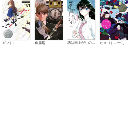
恋は雨上がりのように
ギフト±
幽麗塔
ヒメゴト～十九歳の制服～