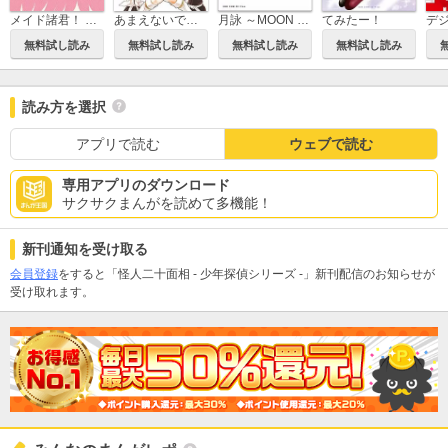
メイド諸君！ 【新装版】
あまえないでよっ!! Ｒ ＜電子版限定特典付き＞
月詠 ～MOON PHASE～ 【新装版】
てみたー！
デ
無料試し読み
無料試し読み
無料試し読み
無料試し読み
読み方を選択
アプリで読む
ウェブで読む
専用アプリのダウンロード
サクサクまんがを読めて多機能！
新刊通知を受け取る
会員登録
をすると「怪人二十面相 - 少年探偵シリーズ -」新刊配信のお知らせが
受け取れます。