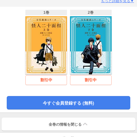
パンシリーズ」と共に、少年少女を虜にした「少年探偵シリーズ」より『怪人
もっと詳細を見る▼
二十面相』を上下巻でコミカライズ。怪盗vs名探偵――そのファーストコンタ
クトの一部始終を、原作小説の章立て＆総ルビで乱歩作品の入門編漫画として
1巻
2巻
構成。図書室に満ちていた、あの怪しく危険な冒険の香りを限りなく忠実に再
現！vs怪人二十面相の先鋒は、小林少年だ!!
割引中
割引中
今すぐ会員登録する (無料)
全巻の情報を
閉じる