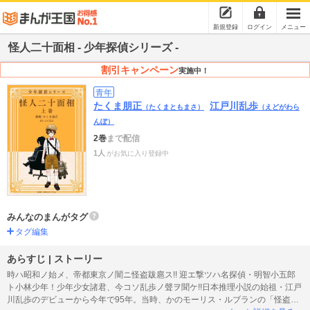
新規登録
ログイン
メニュー
怪人二十面相 - 少年探偵シリーズ -
割引キャンペーン
実施中！
青年
たくま朋正
江戸川乱歩
（たくまともまさ）
（えどがわら
んぽ）
2巻
まで配信
1人
がお気に入り登録中
みんなのまんがタグ
タグ編集
あらすじ | ストーリー
時ハ昭和ノ始メ、帝都東京ノ闇ニ怪盗跋扈ス!! 迎エ撃ツハ名探偵・明智小五郎
ト小林少年！少年少女諸君、今コソ乱歩ノ聲ヲ聞ケ!!日本推理小説の始祖・江戸
川乱歩のデビューから今年で95年。当時、かのモーリス・ルブランの「怪盗ル