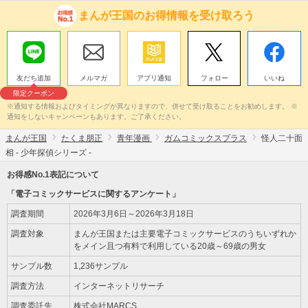
まんが王国のお得情報を受け取ろう
友だち追加
メルマガ
アプリ通知
フォロー
いいね
限定クーポン
※通知する情報およびタイミングが異なりますので、併せて受け取ることをお勧めします。 ※
通知をしないキャンペーンもあります。ご了承ください。
まんが王国
たくま朋正
青年漫画
ガムコミックスプラス
怪人二十面
相 - 少年探偵シリーズ -
お得感No.1表記について
「電子コミックサービスに関するアンケート」
調査期間
2026年3月6日～2026年3月18日
調査対象
まんが王国または主要電子コミックサービスのうちいずれか
をメイン且つ有料で利用している20歳～69歳の男女
サンプル数
1,236サンプル
調査方法
インターネットリサーチ
調査委託先
株式会社MARCS