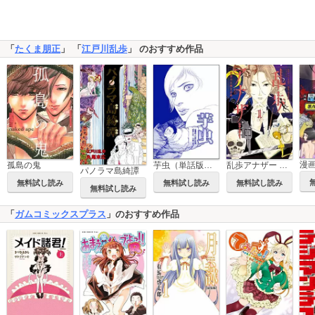
「
たくま朋正
」 「
江戸川乱歩
」 のおすすめ作品
芋虫（単話版）＜処刑される女たち～肉削ぎ・四肢切断～＞
孤島の鬼
乱歩アナザー ―明智小五郎狂詩曲―
パノラマ島綺譚
無料試し読み
無料試し読み
無料試し読み
無料試し読み
「
ガムコミックスプラス
」のおすすめ作品