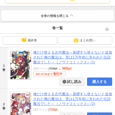
全巻の情報を
閉じる
巻一覧
最終巻
まとめ買い
俺だけ使える古代魔法～基礎すら使えないと追放
された俺の魔法は、実は1万年前に失われた伝説
魔法でした～（ノヴァコミックス）(1)
1
360pt
162ページ
|
720pt
→
巻
割引中
8/9 23:59まで
試し読み
購入する
俺だけ使える古代魔法～基礎すら使えないと追放
された俺の魔法は、実は1万年前に失われた伝説
魔法でした～（ノヴァコミックス）(2)
2
巻
162ページ
|
720pt