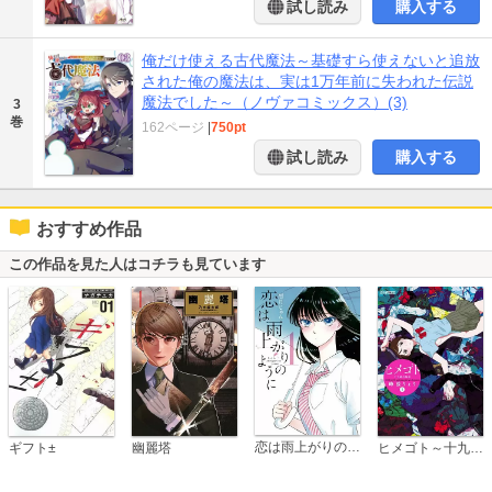
試し読み
購入する
俺だけ使える古代魔法～基礎すら使えないと追放
された俺の魔法は、実は1万年前に失われた伝説
魔法でした～（ノヴァコミックス）(3)
3
巻
162ページ
|
750pt
試し読み
購入する
おすすめ作品
この作品を見た人はコチラも見ています
恋は雨上がりのように
ギフト±
幽麗塔
ヒメゴト～十九歳の制服～