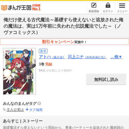
新規登録
ログイン
メニュー
俺だけ使える古代魔法～基礎すら使えないと追放された俺
の魔法は、実は1万年前に失われた伝説魔法でした～（ノ
ヴァコミックス）
割引キャンペーン
実施中！
青年
アトハ
川上ニナ
…他▼
（あとは）
（かわかみにな）
3巻
完結
54人
がお気に入り登録中
無料試し読み
みんなのまんがタグ
主人公実は
タグ編集
あらすじ | ストーリー
基礎魔法すら使えないという理由から、勇者パーティーを追放された魔術師の