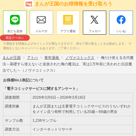
まんが王国のお得情報を受け取ろう
友だち追加
メルマガ
アプリ通知
フォロー
いいね
限定クーポン
※通知する情報およびタイミングが異なりますので、併せて受け取ることをお勧めします。 ※
通知をしないキャンペーンもあります。ご了承ください。
まんが王国
アトハ
青年漫画
ノヴァコミックス
俺だけ使える古代魔
法～基礎すら使えないと追放された俺の魔法は、実は1万年前に失われた伝説魔
法でした～（ノヴァコミックス）
お得感No.1表記について
「電子コミックサービスに関するアンケート」
調査期間
2026年3月6日～2026年3月18日
調査対象
まんが王国または主要電子コミックサービスのうちいずれか
をメイン且つ有料で利用している20歳～69歳の男女
サンプル数
1,236サンプル
調査方法
インターネットリサーチ