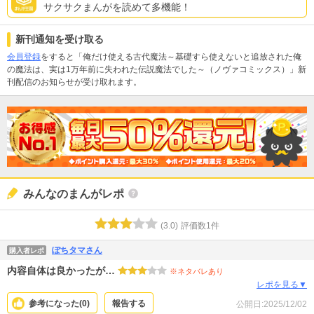
サクサクまんがを読めて多機能！
新刊通知を受け取る
会員登録
をすると「俺だけ使える古代魔法～基礎すら使えないと追放された俺
の魔法は、実は1万年前に失われた伝説魔法でした～（ノヴァコミックス）」新
刊配信のお知らせが受け取れます。
みんなのまんがレポ
(
3.0
)
評価数
1
件
ぽちタマさん
購入者レポ
内容自体は良かったが…
※ネタバレあり
レポを見る▼
参考になった(
0
)
報告する
公開日:
2025/12/02