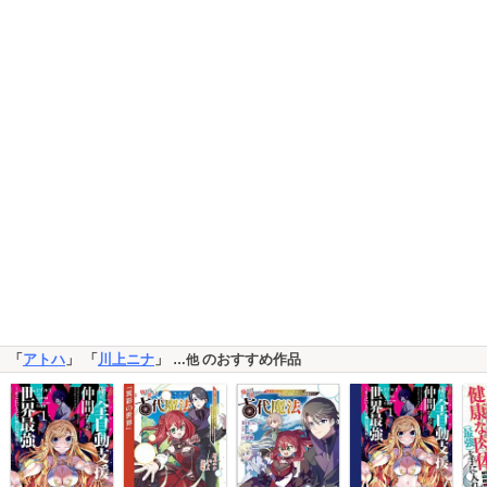
「
アトハ
」 「
川上ニナ
」
のおすすめ作品
…他