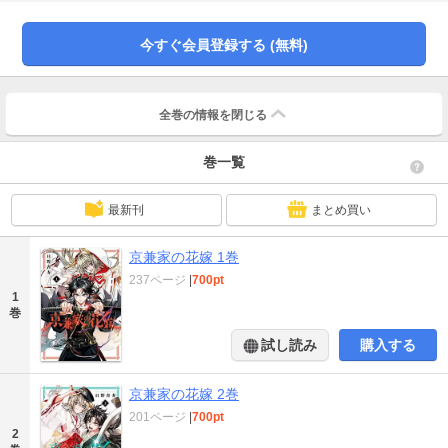
今すぐ会員登録する (無料)
全巻の情報を
閉じる
巻一覧
最新刊
まとめ買い
京兼家の花嫁 1巻
237ページ
|
700pt
1
巻
試し読み
購入する
京兼家の花嫁 2巻
201ページ
|
700pt
2