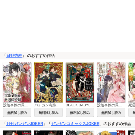
「
日野杏寿
」 のおすすめ作品
没落令嬢の異国結婚録【分冊版】
バチカン奇跡調査官
BLACK BABYLON-ブラック・バビロン-
没落令嬢の異国結婚録
無料試し読み
無料試し読み
無料試し読み
無料試し読み
「
月刊ガンガンJOKER
」「
ガンガンコミックスJOKER
」のおすすめ作品