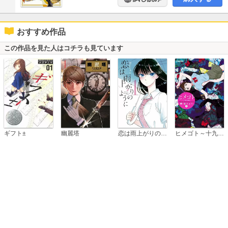
おすすめ作品
この作品を見た人はコチラも見ています
恋は雨上がりのように
ギフト±
幽麗塔
ヒメゴト～十九歳の制服～