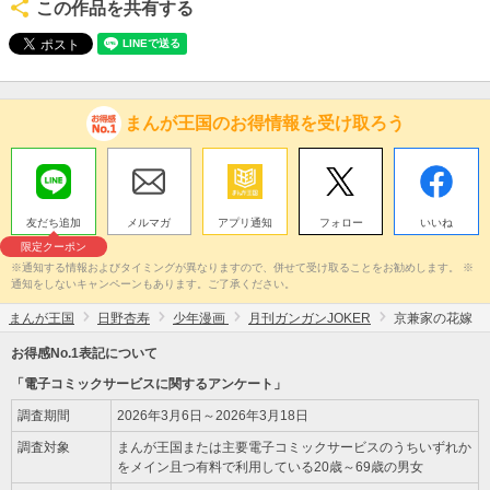
この作品を共有する
まんが王国のお得情報を受け取ろう
友だち追加
メルマガ
アプリ通知
フォロー
いいね
限定クーポン
※通知する情報およびタイミングが異なりますので、併せて受け取ることをお勧めします。 ※
通知をしないキャンペーンもあります。ご了承ください。
まんが王国
日野杏寿
少年漫画
月刊ガンガンJOKER
京兼家の花嫁
お得感No.1表記について
「電子コミックサービスに関するアンケート」
調査期間
2026年3月6日～2026年3月18日
調査対象
まんが王国または主要電子コミックサービスのうちいずれか
をメイン且つ有料で利用している20歳～69歳の男女