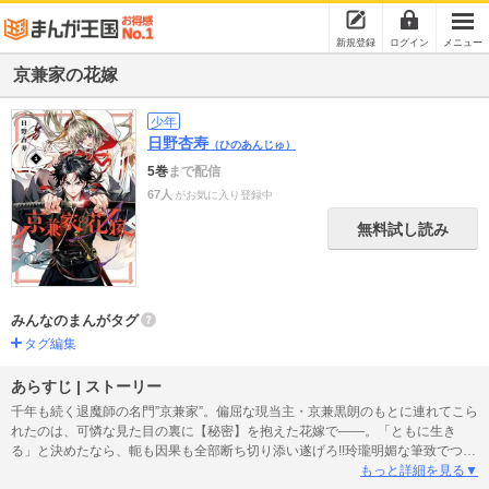
新規登録
ログイン
メニュー
京兼家の花嫁
少年
日野杏寿
（ひのあんじゅ）
5巻
まで配信
67人
がお気に入り登録中
無料試し読み
みんなのまんがタグ
タグ編集
あらすじ | ストーリー
千年も続く退魔師の名門”京兼家”。偏屈な現当主・京兼黒朗のもとに連れてこら
れたのは、可憐な見た目の裏に【秘密】を抱えた花嫁で――。「ともに生き
る」と決めたなら、軛も因果も全部断ち切り添い遂げろ!!玲瓏明媚な筆致でつづ
られる婚姻バトルファンタジー、開幕!!
もっと詳細を見る▼