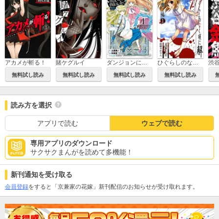
アカメが斬る！
賭ケグルイ
ダンジョンに出会いを求めるのは間違っているだろうか 外伝 ソード・オラトリア
ひぐらしのなく頃に解 祭囃し編
渋
無料試し読み
無料試し読み
無料試し読み
無料試し読み
読み方を選択
アプリで読む
ウェブで読む
専用アプリのダウンロード
サクサクまんがを読めて多機能！
新刊通知を受け取る
会員登録
をすると「京兼家の花嫁」新刊配信のお知らせが受け取れます。