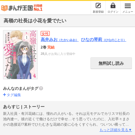
新規登録
ログイン
メニュー
高嶺の社長は小花を愛でたい
女性
高井みお
ひなの琴莉
（たかいみお）
（ひなのことり）
2巻
完結
28人
がお気に入り登録中
無料試し読み
みんなのまんがタグ
タグ編集
あらすじ | ストーリー
新入社員・有川花緒には、憧れの人がいる。それは元モデルでカリスマ社長の
池内遼一。彼の近くで働けるだけで幸せ…そう思っていたのに、入社早々まさ
かの急接近!?素朴でひたむきな花緒の姿に心をくすぐられ、ついつい構ってし
まう遼一。一方、花緒にはどうしても遼一に伝えたいことがあって――。「リ
もっと詳細を見る▼