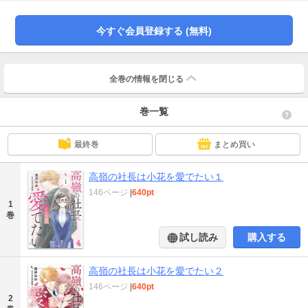
ョウさん、私は以前にあなたに会ったことがあるんです」
今すぐ会員登録する (無料)
全巻の情報を
閉じる
巻一覧
最終巻
まとめ買い
高嶺の社長は小花を愛でたい１
146ページ
|
640pt
1
巻
試し読み
購入する
高嶺の社長は小花を愛でたい２
146ページ
|
640pt
2