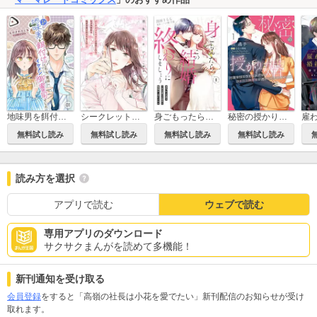
地味男を餌付けしたら、実はイケメン御曹司でした【分冊版】
シークレットベビーが発覚したら、天才外科医の執着求愛が始まりました
秘密の授かり婚～身を引こうとしたけど、エリート御曹司が逃がしてくれません～
身ごもったら、この結婚は終わりにしましょう～身代わり花嫁はS系弁護士の溺愛に毎夜甘く啼かされる～
無料試し読み
無料試し読み
無料試し読み
無料試し読み
読み方を選択
アプリで読む
ウェブで読む
専用アプリのダウンロード
サクサクまんがを読めて多機能！
新刊通知を受け取る
会員登録
をすると「高嶺の社長は小花を愛でたい」新刊配信のお知らせが受け
取れます。