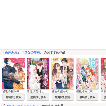
「
高井みお
」 「
ひなの琴莉
」 のおすすめ作品
秘密の授かり婚～身を引こうとしたけど、エリート御曹司が逃がしてくれません～
冷徹御曹司と政略結婚したら、溺愛で溶かされて身ごもり妻になりました
秘密の授かり婚～身を引こうとしたけど、エリート御曹司が逃がしてくれません～【分冊版】
悪役令嬢に転生したら異臭漂う世界だったので、いい香りで救います！【単話版】
無料試し読み
無料試し読み
無料試し読み
無料試し読み
「
マーマレードコミックス
」のおすすめ作品