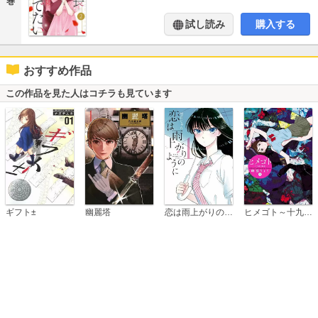
巻
試し読み
購入する
おすすめ作品
この作品を見た人はコチラも見ています
恋は雨上がりのように
ギフト±
幽麗塔
ヒメゴト～十九歳の制服～