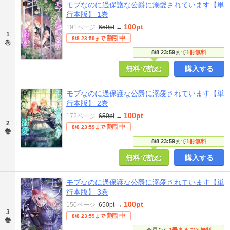
モブなのに過保護な公爵に溺愛されています【単
行本版】 1巻
100pt
191ページ
|
650pt
→
1
割引中
8/8 23:59まで
巻
8/8 23:59
まで
1冊無料
無料で読む
購入する
モブなのに過保護な公爵に溺愛されています【単
行本版】 2巻
100pt
172ページ
|
650pt
→
2
割引中
8/8 23:59まで
巻
8/8 23:59
まで
1冊無料
無料で読む
購入する
モブなのに過保護な公爵に溺愛されています【単
行本版】 3巻
100pt
150ページ
|
650pt
→
3
割引中
8/8 23:59まで
巻