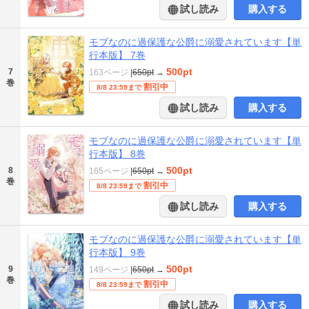
試し読み
購入する
モブなのに過保護な公爵に溺愛されています【単
行本版】 7巻
500pt
7
163ページ
|
650pt
→
巻
割引中
8/8 23:59まで
試し読み
購入する
モブなのに過保護な公爵に溺愛されています【単
行本版】 8巻
500pt
8
165ページ
|
650pt
→
巻
割引中
8/8 23:59まで
試し読み
購入する
モブなのに過保護な公爵に溺愛されています【単
行本版】 9巻
500pt
9
149ページ
|
650pt
→
巻
割引中
8/8 23:59まで
試し読み
購入する