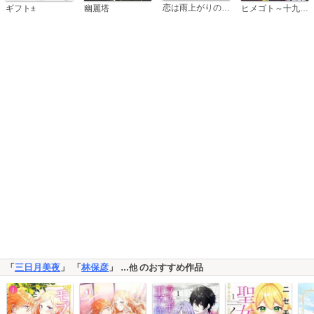
恋は雨上がりのように
ギフト±
幽麗塔
ヒメゴト～十九歳の制服～
「
三日月美夜
」 「
林保彦
」
のおすすめ作品
…他