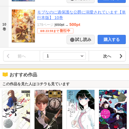
モブなのに過保護な公爵に溺愛されています【単
行本版】 10巻
500pt
10
179ページ
|
650pt
→
巻
割引中
8/8 23:59まで
試し読み
購入する
前へ
次へ
おすすめ作品
この作品を見た人はコチラも見ています