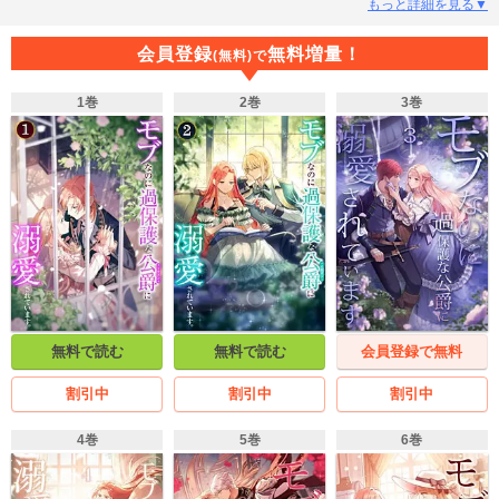
オネルを押し付けられる。初対面のリオネルは噂通りのぽっちゃり太った
もっと詳細を見る▼
姿・・・。だが、レティシアは磨けば輝く原石だと気づき、婚約者であるリオ
ネルをプロデュースすることに。わたしはモブなのに!見た目も中身も変身した
会員登録
無料増量！
(無料)で
婚約者から溺愛される日々が始まるーーー。
1巻
2巻
3巻
無料で読む
無料で読む
会員登録で無料
割引中
割引中
割引中
4巻
5巻
6巻