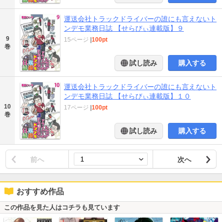
運送会社トラックドライバーの誰にも言えないト
ンデモ業務日誌 【せらびぃ連載版】９
9
15ページ
|
100pt
巻
試し読み
購入する
運送会社トラックドライバーの誰にも言えないト
ンデモ業務日誌 【せらびぃ連載版】１０
10
17ページ
|
100pt
巻
試し読み
購入する
前へ
次へ
おすすめ作品
この作品を見た人はコチラも見ています