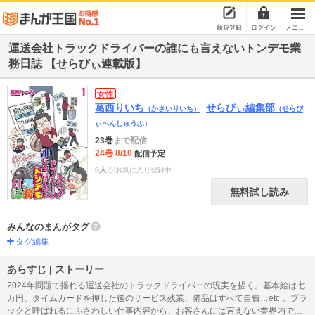
新規登録
ログイン
メニュー
運送会社トラックドライバーの誰にも言えないトンデモ業
務日誌 【せらびぃ連載版】
女性
葛西りいち
せらびぃ編集部
（かさいりいち）
（せらび
ぃへんしゅうぶ）
23巻
まで配信
24巻 8/10
配信予定
6人
がお気に入り登録中
無料試し読み
みんなのまんがタグ
タグ編集
あらすじ | ストーリー
2024年問題で揺れる運送会社のトラックドライバーの現実を描く。基本給は七
万円、タイムカードを押した後のサービス残業、備品はすべて自費…etc.。ブラ
ックと呼ばれるにふさわしい仕事内容から、お客さんには言えない業界内での