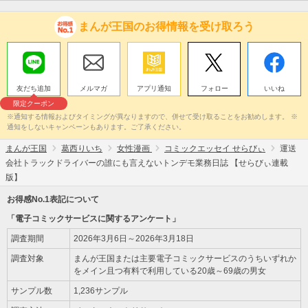
まんが王国のお得情報を受け取ろう
友だち追加
メルマガ
アプリ通知
フォロー
いいね
限定クーポン
※通知する情報およびタイミングが異なりますので、併せて受け取ることをお勧めします。 ※
通知をしないキャンペーンもあります。ご了承ください。
まんが王国
葛西りいち
女性漫画
コミックエッセイ せらびぃ
運送
会社トラックドライバーの誰にも言えないトンデモ業務日誌 【せらびぃ連載
版】
お得感No.1表記について
「電子コミックサービスに関するアンケート」
調査期間
2026年3月6日～2026年3月18日
調査対象
まんが王国または主要電子コミックサービスのうちいずれか
をメイン且つ有料で利用している20歳～69歳の男女
サンプル数
1,236サンプル