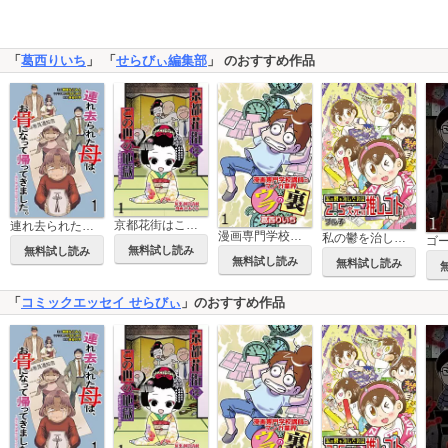
「
葛西りいち
」 「
せらびぃ編集部
」 のおすすめ作品
京都花街はこの世の地獄～元舞妓が語る古都の闇～【せらびぃ連載版】
連れ去られた母は、お骨になって帰ってきました。～成年後見制度の隠された真実～ 【せらびぃ連載版】
漫画専門学校講師のマンガ業界ウラの裏 【せらびぃ連載版】
私の鬱を治したのは2.5次元の推しゴト 【せらびぃ連載版】
無料試し読み
無料試し読み
無料試し読み
無料試し読み
「
コミックエッセイ せらびぃ
」のおすすめ作品