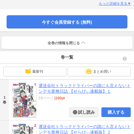
悪行などもすべて暴きます。
もっと詳細を見る▼
今すぐ会員登録する (無料)
全巻の情報を
閉じる
巻一覧
最新刊
まとめ買い
運送会社トラックドライバーの誰にも言えないト
ンデモ業務日誌 【せらびぃ連載版】１
1
19ページ
|
100pt
巻
試し読み
購入する
運送会社トラックドライバーの誰にも言えないト
ンデモ業務日誌 【せらびぃ連載版】２