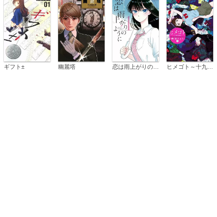
恋は雨上がりのように
ギフト±
幽麗塔
ヒメゴト～十九歳の制服～