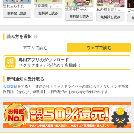
京都花街はこの世の地獄～元舞妓が語る古都の闇～【せらびぃ連載版】
連れ去られた母は、お骨になって帰ってきました。～成年後見制度の隠された真実～ 【せらびぃ連載版】
漫画専門学校講師のマンガ業界ウラの裏 【せらびぃ連載版】
私の鬱を治したのは2.5次元の推しゴト 【せらびぃ連載版】
無料試し読み
無料試し読み
無料試し読み
無料試し読み
読み方を選択
アプリで読む
ウェブで読む
専用アプリのダウンロード
サクサクまんがを読めて多機能！
新刊通知を受け取る
会員登録
をすると「運送会社トラックドライバーの誰にも言えないトンデモ業
務日誌 【せらびぃ連載版】」新刊配信のお知らせが受け取れます。