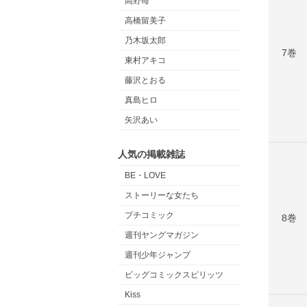
高野苺
高橋留美子
乃木坂太郎
7巻
東村アキコ
藤沢とおる
真島ヒロ
矢沢あい
人気の掲載雑誌
BE・LOVE
ストーリーな女たち
プチコミック
8巻
週刊ヤングマガジン
週刊少年ジャンプ
ビッグコミックスピリッツ
Kiss