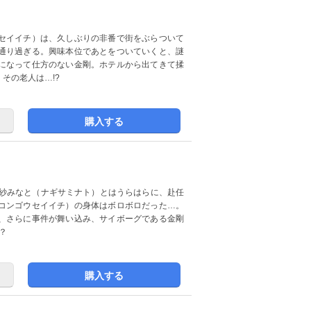
セイイチ）は、久しぶりの非番で街をぶらついて
通り過ぎる。興味本位であとをついていくと、謎
になって仕方のない金剛。ホテルから出てきて揉
その老人は…!?
購入する
戯紗みなと（ナギサミナト）とはうらはらに、赴任
コンゴウセイイチ）の身体はボロボロだった…。
、さらに事件が舞い込み、サイボーグである金剛
？
購入する