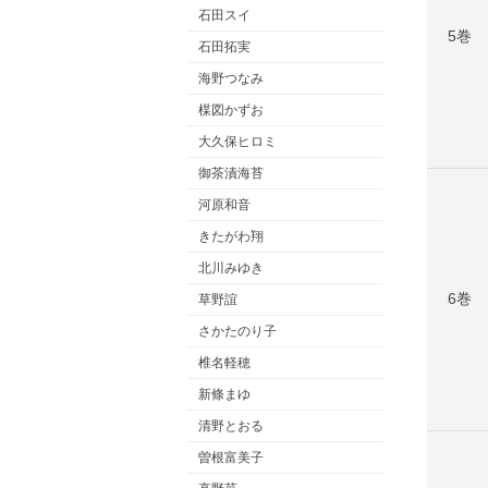
石田スイ
5巻
石田拓実
海野つなみ
楳図かずお
大久保ヒロミ
御茶漬海苔
河原和音
きたがわ翔
北川みゆき
6巻
草野誼
さかたのり子
椎名軽穂
新條まゆ
清野とおる
曽根富美子