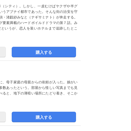
市（シティ）。しかし、一皮むけばヤクザや半グ
いうアブナイ都市であった。そんな街の治安を守
偵・渚戯紗みなと（ナギサミナト）が奔走する。
グ要素満載のハードボイルドドラマの第７話。み
だというが、恋人を装いホテルまで追跡したとこ
購入する
に、母子家庭の母親からの依頼が入った。娘がい
多数あったという。部屋から怪しい写真までも見
べると、地下の薄暗い場所にたどり着き、そこか
購入する