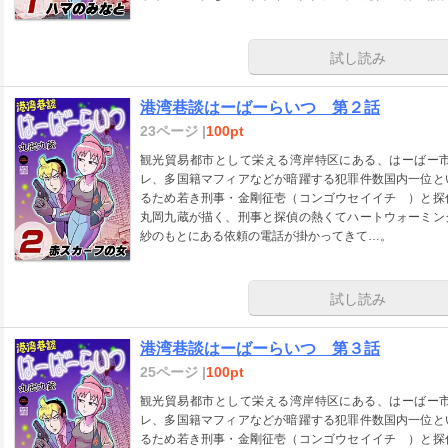
試し読み
港湾巷談はーばーらいつ 第２話
23ページ |
100pt
観光貿易都市として栄える湾岸特区にある、はーばー
レ、多国籍マフィアなどが暗躍する犯罪件数国内一位と
るため若き刑事・金剛征壱（コンゴウセイイチ ）と探
丸岡九蔵が描く、刑事と探偵の熱くてハートウォーミン
紗のもとにある依頼の電話が掛かってきて…。
試し読み
港湾巷談はーばーらいつ 第３話
25ページ |
100pt
観光貿易都市として栄える湾岸特区にある、はーばー
レ、多国籍マフィアなどが暗躍する犯罪件数国内一位と
るため若き刑事・金剛征壱（コンゴウセイイチ ）と探