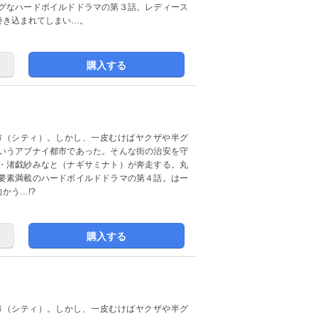
グなハードボイルドドラマの第３話。レディース
巻き込まれてしまい…。
購入する
市（シティ）。しかし、一皮むけばヤクザや半グ
いうアブナイ都市であった。そんな街の治安を守
・渚戯紗みなと（ナギサミナト）が奔走する。丸
要素満載のハードボイルドドラマの第４話。はー
かう…!?
購入する
市（シティ）。しかし、一皮むけばヤクザや半グ