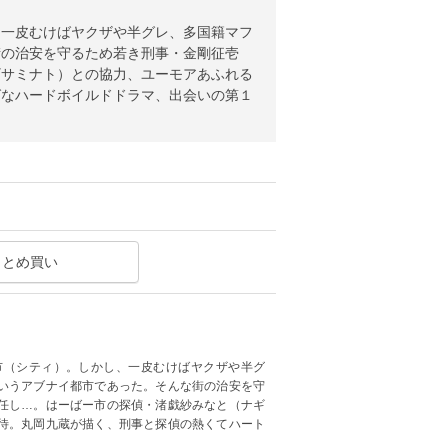
、一皮むけばヤクザや半グレ、多国籍マフ
街の治安を守るため若き刑事・金剛征壱
ギサミナト）との協力、ユーモアあふれる
グなハードボイルドドラマ、出会いの第１
まとめ買い
市（シティ）。しかし、一皮むけばヤクザや半グ
いうアブナイ都市であった。そんな街の治安を守
任し…。はーばー市の探偵・渚戯紗みなと（ナギ
待。丸岡九蔵が描く、刑事と探偵の熱くてハート
。