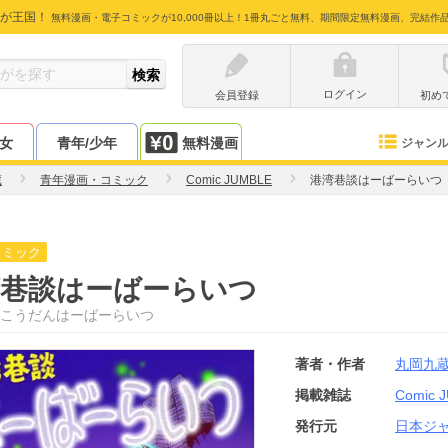
が王国！
無料漫画・電子コミックが10,000冊以上！1冊丸ごと無料、期間限定無料漫画、完結作
ログイン
会員登録
初め
少女
青年/少年
無料漫画
ジャン
蔵
青年漫画・コミック
Comic JUMBLE
港湾巷談はーばーらいつ
コミック
湾巷談はーばーらいつ
こうだんはーばーらいつ
著者・作者
丸岡九
掲載雑誌
Comic 
発行元
日本ジ