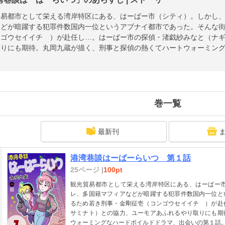
貿易都市として栄える湾岸特区にある、はーばー市（シティ）。しかし
などが暗躍する犯罪件数国内一位というアブナイ都市であった。そんな
ンゴウセイイチ ）が赴任し…。はーばー市の探偵・渚戯紗みなと（ナ
取りにも期待。丸岡九蔵が描く、刑事と探偵の熱くてハートウォーミン
巻一覧
最新刊
港湾巷談はーばーらいつ 第１話
25ページ |
100pt
観光貿易都市として栄える湾岸特区にある、はーばー
レ、多国籍マフィアなどが暗躍する犯罪件数国内一位と
るため若き刑事・金剛征壱（コンゴウセイイチ ）が赴
サミナト）との協力、ユーモアあふれるやり取りにも期
ウォーミングなハードボイルドドラマ、出会いの第１話