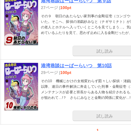
港湾巷談はーばーらいつ 第９話
27ページ |
100pt
その９ 朝日のあたらない家刑事の金剛征壱（コンゴウ
いた。そこへ、探偵の渚戯紗みなと（ナギサミナト）が
の老人とホテルへ入っていくところを見てしまう…。気
めているふたりを見て、思わず止めに入る金剛だったが、
試し読み
港湾巷談はーばーらいつ 第10話
29ページ |
100pt
その10 機械じかけの女相変わらず図々しい探偵・渚
以降、連日の事件解決に奔走していた刑事・金剛征壱（
メンテナンスが必要と班長からある人物を紹介されるも
が狙われて…!？ さらにみなとと金剛の関係に変化が…!
試し読み
1