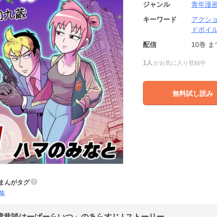
ジャンル
青年漫
キーワード
アクシ
ドボイ
配信
10巻
ま
1人
がお気に入り登録中
無料試し読み
まんがタグ
集
湾巷談はーばーらいつ」のあらすじ | ストーリー