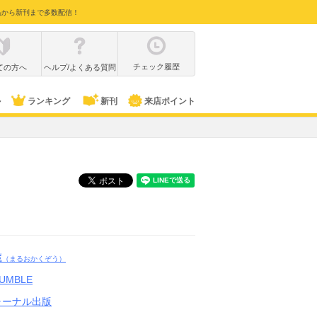
品から新刊まで多数配信！
チェック履歴
ての方へ
ヘルプ/よくある質問
ル
ランキング
新刊
来店ポイント
蔵
（まるおかくぞう）
JUMBLE
ャーナル出版