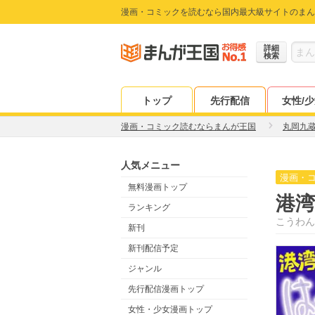
漫画・コミックを読むなら国内最大級サイトのまん
詳細
検索
トップ
先行配信
女性/
漫画・コミック読むならまんが王国
丸岡九
人気メニュー
漫画・
無料漫画トップ
港
ランキング
こうわん
新刊
新刊配信予定
ジャンル
先行配信漫画トップ
女性・少女漫画トップ