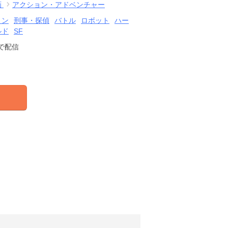
画
アクション・アドベンチャー
ョン
刑事・探偵
バトル
ロボット
ハー
ルド
SF
で配信