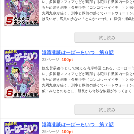
レ、多国籍マフィアなどが暗躍する犯罪件数国内一位と
るため若き刑事・金剛征壱（コンゴウセイイチ ）と探
丸岡九蔵が描く、刑事と探偵の熱くてハートウォーミン
は良いが、客足の少ない「とんかつ一代」に探偵・渚戯
試し読み
港湾巷談はーばーらいつ 第６話
23ページ |
100pt
観光貿易都市として栄える湾岸特区にある、はーばー
レ、多国籍マフィアなどが暗躍する犯罪件数国内一位と
るため若き刑事・金剛征壱（コンゴウセイイチ ）と探
丸岡九蔵が描く、刑事と探偵の熱くてハートウォーミン
偵・みなとのもとに、組長から奇妙な依頼がやってきて
試し読み
港湾巷談はーばーらいつ 第７話
25ページ |
100pt