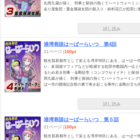
丸岡九蔵が描く、刑事と探偵の熱くてハートウォーミン
走り屋集団・重金属淑女団の新入り・鉾村花江が犯罪に
試し読み
港湾巷談はーばーらいつ 第4話
31ページ |
100pt
観光貿易都市として栄える湾岸特区にある、はーばー
レ、多国籍マフィアなどが暗躍する犯罪件数国内一位と
るため若き刑事・金剛征壱（コンゴウセイイチ）と探偵
岡九蔵が描く、刑事と探偵の熱くてハートウォーミング
ばー市の開港記念祭の裏で巻き起こる事件に金剛が立ち向
試し読み
港湾巷談はーばーらいつ 第５話
21ページ |
100pt
観光貿易都市として栄える湾岸特区にある、はーばー