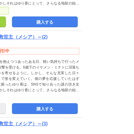
かしそれはゆり香にとって、さらなる地獄の始ま
購入する
世主（メシア）～(2)
割引中
安を抱えつつあったある日、軽い気持ちで行ったメ
衝撃を受ける。6歳下のイケメン・ミナトに沼落ち
いを寄せるように。しかし、そんな充実した日々
とで形を変えていく。彼の夢を応援していたはず
困ったゆり香は、SNSで知り合った謎の頂き女
かしそれはゆり香にとって、さらなる地獄の始ま
購入する
世主（メシア）～(3)