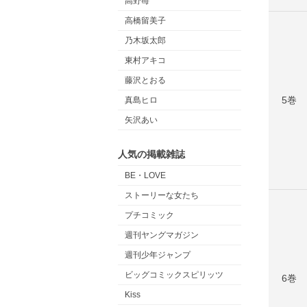
高野苺
高橋留美子
乃木坂太郎
東村アキコ
藤沢とおる
5巻
真島ヒロ
矢沢あい
人気の掲載雑誌
BE・LOVE
ストーリーな女たち
プチコミック
週刊ヤングマガジン
週刊少年ジャンプ
ビッグコミックスピリッツ
6巻
Kiss