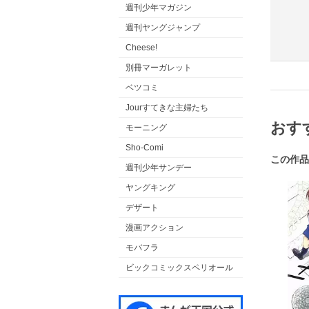
週刊少年マガジン
週刊ヤングジャンプ
Cheese!
別冊マーガレット
ベツコミ
Jourすてきな主婦たち
おす
モーニング
Sho-Comi
この作品
週刊少年サンデー
ヤングキング
デザート
漫画アクション
モバフラ
ビックコミックスペリオール