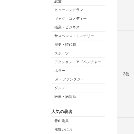
恋愛
ヒューマンドラマ
ギャグ・コメディー
職業・ビジネス
サスペンス・ミステリー
歴史・時代劇
スポーツ
アクション・アドベンチャー
ホラー
2巻
SF・ファンタジー
グルメ
医療・病院系
人気の著者
青山剛昌
浅野いにお