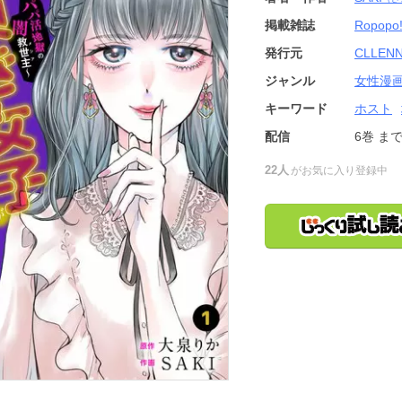
掲載雑誌
Ropopo
発行元
CLLEN
ジャンル
女性漫
キーワード
ホスト
配信
6巻
ま
22人
がお気に入り登録中