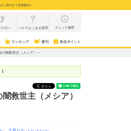
品から新刊まで多数配信！
チェック履歴
ての方へ
ヘルプ/よくある質問
ル
ランキング
新刊
来店ポイント
獄の闇救世主（メシア）～
中！
の闇救世主（メシア）
大泉りか
き）
（おおいずみりか）