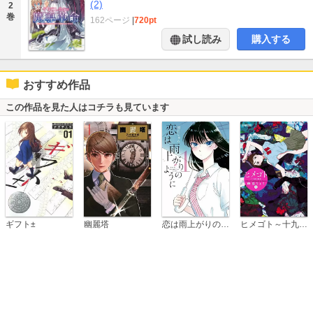
(2)
2
巻
162ページ
|
720pt
試し読み
購入する
おすすめ作品
この作品を見た人はコチラも見ています
恋は雨上がりのように
ギフト±
幽麗塔
ヒメゴト～十九歳の制服～