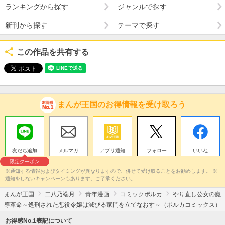
ランキングから探す
ジャンルで探す
新刊から探す
テーマで探す
この作品を共有する
まんが王国のお得情報を受け取ろう
友だち追加
メルマガ
アプリ通知
フォロー
いいね
限定クーポン
※通知する情報およびタイミングが異なりますので、併せて受け取ることをお勧めします。 ※
通知をしないキャンペーンもあります。ご了承ください。
まんが王国
二八乃端月
青年漫画
コミックポルカ
やり直し公女の魔
導革命～処刑された悪役令嬢は滅びる家門を立てなおす～（ポルカコミックス）
お得感No.1表記について