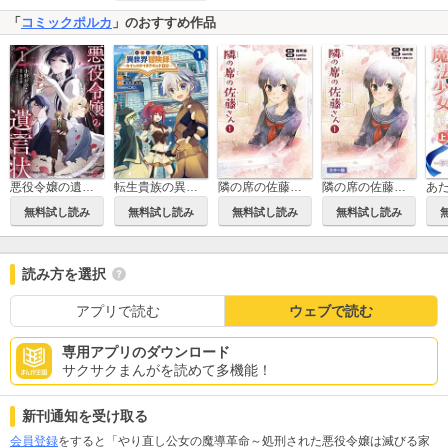
「
コミックポルカ
」のおすすめ作品
悪役令嬢の遺言状
転生貴族の異世界冒険録 ～カインのやりすぎギルド日記～(ポルカコミックス)
隣の席の佐藤さん (コミックポルカ)
隣の席の佐藤さん【カラー版】 (コミックポルカ)
無料試し読み
無料試し読み
無料試し読み
無料試し読み
読み方を選択
アプリで読む
ウェブで読む
専用アプリのダウンロード
サクサクまんがを読めて多機能！
新刊通知を受け取る
会員登録
をすると「やり直し公女の魔導革命～処刑された悪役令嬢は滅びる家