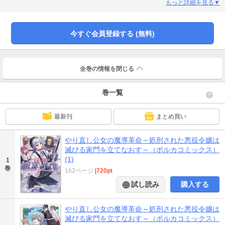
レティシアに転生してしまう。最後は処刑されるという最悪の未来を回避する
もっと詳細を見る▼
ため、まずは元凶の可能性がある王子との婚約を避ける方法を探ること
に……。
今すぐ会員登録する (無料)
全巻の情報を
閉じる
巻一覧
最新刊
まとめ買い
やり直し公女の魔導革命～処刑された悪役令嬢は
滅びる家門を立てなおす～（ポルカコミックス）
(1)
1
巻
162ページ
|
720pt
試し読み
購入する
やり直し公女の魔導革命～処刑された悪役令嬢は
滅びる家門を立てなおす～（ポルカコミックス）