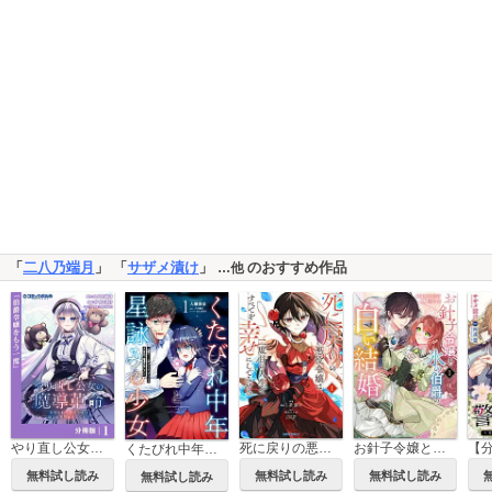
「
二八乃端月
」 「
サザメ漬け
」
のおすすめ作品
…他
お針子令嬢と氷の伯爵の白い結婚
やり直し公女の魔導革命～処刑された悪役令嬢は滅びる家門を立てなおす～【分冊版】（ポルカコミックス）
死に戻りの悪役令嬢は、二度目の人生ですべてを幸せにしてみせる
くたびれ中年と星詠みの少女
無料試し読み
無料試し読み
無料試し読み
無料試し読み