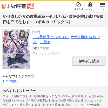
新規登録
ログイン
メニュー
やり直し公女の魔導革命～処刑された悪役令嬢は滅びる家
門を立てなおす～（ポルカコミックス）
青年
二八乃端月
サザメ漬け
（にわのはづき）
（さざめづ
…他▼
け）
2巻
まで配信
60人
がお気に入り登録中
無料試し読み
みんなのまんがタグ
タグ編集
あらすじ | ストーリー
ロボット開発に携わり、順風満帆な人生を送っていた宮原美月は、小さい頃か
ら令嬢・レティシアが冤罪で処刑されるまでの夢を繰り返し見ていた。いつも
と同じように夢を見たある日、彼女は交通事故に遭い、あろうことか処刑前の