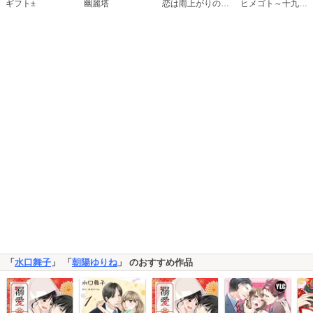
恋は雨上がりのように
ギフト±
幽麗塔
ヒメゴト～十九歳の制服～
「
水口舞子
」 「
朝陽ゆりね
」 のおすすめ作品