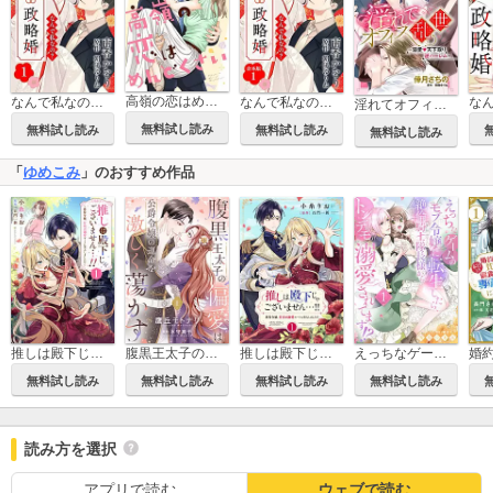
高嶺の恋はめんどくさい
なんで私なの？溺愛政略婚
なんで私なの？溺愛政略婚【合本版】
淫れてオフィス乱世 ～溺愛・天下取り逆ハーレム～ 【タテヨミ】
無料試し読み
無料試し読み
無料試し読み
無料試し読み
「
ゆめこみ
」のおすすめ作品
推しは殿下じゃございません…!!～悪役令嬢、甘攻め溺愛ルートに突入しました!?～
腹黒王太子の偏愛は公爵令嬢の運命を激しく蕩かす【合冊版】【書き下ろし特典付き】
推しは殿下じゃございません…!!～悪役令嬢、甘攻め溺愛ルートに突入しました!?～【合冊版】【書き下ろし特典付き】
えっちなゲームのモブ令嬢に転生したら、絶倫騎士隊長様からトンデモ溺愛されてます!?
無料試し読み
無料試し読み
無料試し読み
無料試し読み
読み方を選択
アプリで読む
ウェブで読む