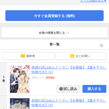
ッチャブル）な女』。ある日、そんな彼女の前にロンドン本店帰りのイケメン
もっと詳細を見る▼
エリート、小田切慎が現れる。絶対に関わり合いたくないと彼を避ける亜希
は、逆に小田切の興味を引いてしまう。あの手この手で絡んでくる彼に断りを
入れようと、一度だけのつもりで食事に応じた亜希だが、いつの間にか言いく
今すぐ会員登録する (無料)
るめられてお互いのために偽装交際することに…！？合冊版限定特典付き
（「高嶺の恋はめんどくさい」1～6話が収録されています）
全巻の情報を
閉じる
巻一覧
最終巻
まとめ買い
高嶺の恋はめんどくさい【合冊版】【書き下ろし
特典付き】(1)
1
150ページ
|
500pt
巻
試し読み
購入する
高嶺の恋はめんどくさい【合冊版】【書き下ろし
特典付き】(2)