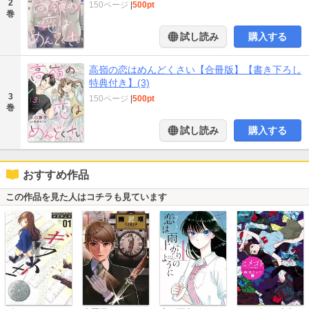
2
150ページ
|
500pt
巻
試し読み
購入する
高嶺の恋はめんどくさい【合冊版】【書き下ろし
特典付き】(3)
3
150ページ
|
500pt
巻
試し読み
購入する
おすすめ作品
この作品を見た人はコチラも見ています