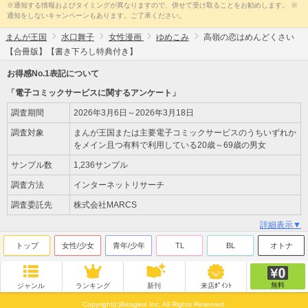
※通知する情報およびタイミングが異なりますので、併せて受け取ることをお勧めします。 ※
通知をしないキャンペーンもあります。ご了承ください。
まんが王国
水口舞子
女性漫画
ゆめこみ
高嶺の恋はめんどくさい
【合冊版】【書き下ろし特典付き】
お得感No.1表記について
「電子コミックサービスに関するアンケート」
調査期間
2026年3月6日～2026年3月18日
調査対象
まんが王国または主要電子コミックサービスのうちいずれか
をメイン且つ有料で利用している20歳～69歳の男女
サンプル数
1,236サンプル
調査方法
インターネットリサーチ
調査委託先
株式会社MARCS
詳細表示▼
トップ
女性/少女
青年/少年
TL
BL
オトナ
無料
ジャンル
ランキング
新刊
来店ﾎﾟｲﾝﾄ
Copyright(c)Beaglee Inc. All Rights Reserved.