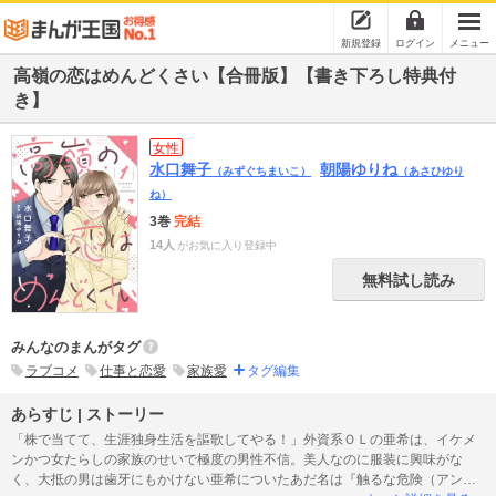
新規登録
ログイン
メニュー
高嶺の恋はめんどくさい【合冊版】【書き下ろし特典付
き】
女性
水口舞子
朝陽ゆりね
（みずぐちまいこ）
（あさひゆり
ね）
3巻
完結
14人
がお気に入り登録中
無料試し読み
みんなのまんがタグ
ラブコメ
仕事と恋愛
家族愛
タグ編集
あらすじ | ストーリー
「株で当てて、生涯独身生活を謳歌してやる！」外資系ＯＬの亜希は、イケメ
ンかつ女たらしの家族のせいで極度の男性不信。美人なのに服装に興味がな
く、大抵の男は歯牙にもかけない亜希についたあだ名は『触るな危険（アンタ